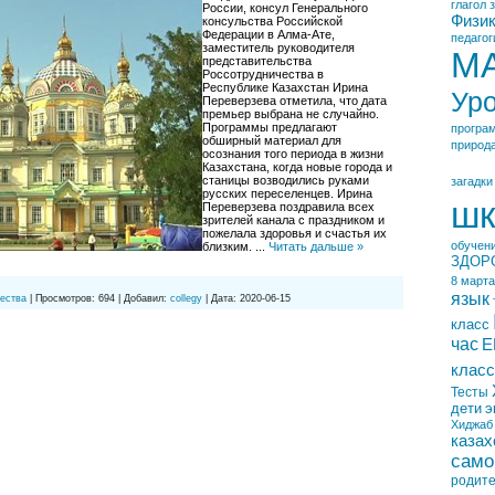
глагол
России, консул Генерального
Физи
консульства Российской
Федерации в Алма-Ате,
педагог
заместитель руководителя
М
представительства
Россотрудничества в
Республике Казахстан Ирина
Ур
Переверзева отметила, что дата
премьер выбрана не случайно.
Программы предлагают
програ
обширный материал для
природ
осознания того периода в жизни
Казахстана, когда новые города и
станицы возводились руками
загадки
русских переселенцев. Ирина
шк
Переверзева поздравила всех
зрителей канала с праздником и
пожелала здоровья и счастья их
обучен
близким.
...
Читать дальше »
ЗДОР
8 марта
язык
ества
|
Просмотров:
694
|
Добавил:
collegy
|
Дата:
2020-06-15
класс
час
Е
класс
Тесты
дети
э
Хиджаб
казах
само
родит