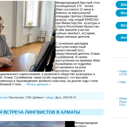
Международный Круглый стол,
Дис
посвящённый 175 - летию
Абая состоялся 12 июня в
Мат
Алматы на виртуальной
площадке Центра сближения
учи
культур под эгидой ЮНЕСКО
при Министерстве культуры и
Мат
спорта Республики Казахстан.
учи
В нём приняли участие
учёные-лингвист, историки,
общественные деятели.
Инт
С основным докладом
выступил известный
казахстанский поэт,
общественный деятель Олжас
Сулейменов. В своём
выступлении на примере Абая
Кунанбаева он подробно
остановился на роли
духовных лидеров в
Ново
ационального самосознания, в развитии в обществе культурных и
[1793]
й. Олжас Сулейменов также особо подчеркнул, что высокие
оженные в произведениях великого классика, на долгие годы стали
Наш 
 Великой Степи.
...
Читать дальше »
ества
|
Просмотров:
1799
|
Добавил:
collegy
|
Дата:
2020-06-15
Ново
Росс
[151]
 ВСТРЕЧА ЛИНГВИСТОВ В АЛМАТЫ
Международная
встреча