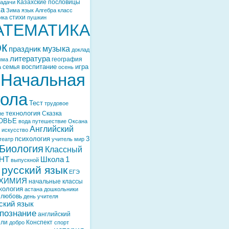
Казахские пословицы
задачи
ка
Зима
язык
Алгебра
класс
стихи
ика
пушкин
АТЕМАТИКА
ок
музыка
праздник
доклад
литература
география
мма
воспитание
игра
семья
а
осень
Начальная
ола
Тест
трудовое
технология
Сказка
ие
ОВЬЕ
вода
путешествие
Оксана
Английский
искусство
психология
3
театр
учитель
мир
Биология
Классный
НТ
Школа
1
выпускной
русский язык
ЕГЭ
ХИМИЯ
начальные классы
кология
астана
дошкольники
любовь
день учителя
ский язык
познание
английский
ели
Конспект
добро
спорт