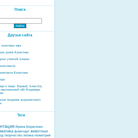
Поиск
Друзья сайта
 сказочных наук
ских домов Казахстана
ртал учителей Алматы
азахстана.kz
комсомола Казахстана
беды
ицы в лицах: Верный, Алма-Ата,
 персональный сайт Владимира
на
нская Академия журналистского
а
Теги
нтация
Ирина Борисенко
матика
животные
флипчарт
од
творчество
логика
геометрия