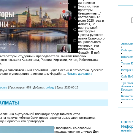
лингвистов
"Россия, твои
просторы
безграничны..."
состоялась 12
июня 2020 года в
Алматы, на
виртуальной
платформе
Центра русского
языка Казахского
национального
Академия
университета
имени аль-
Сайт дет
Фараби. В ней
литераторы, студенты и преподаватели лингвистических
Школа-по
кого языка из Казахстана, России, Киргизии, Китая, Узбекистана,
и.
Театры К
двум замечательным событиям - Дню России и пятилетию Русского
История 
ального университета имени аль-Фараби.
...
Читать дальше »
Сайт По
Три стол
Алматы -
ества
|
Просмотров:
978
|
Добавил:
collegy
|
Дата:
2020-06-15
Проскури
Казахста
мастерств
 АЛМАТЫ
оялись на виртуальной площадке представительства
аты на суд публики были представлены сразу две программы,
презе
да Верного и его пригородов.
Инфор
Обращаясь со словами
новый г
поздравления по случаю Дня