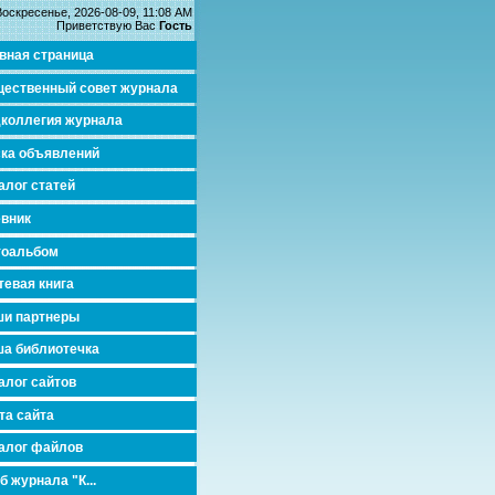
Воскресенье, 2026-08-09, 11:08 AM
Приветствую Вас
Гость
вная страница
ественный совет журнала
коллегия журнала
ка объявлений
алог статей
вник
тоальбом
тевая книга
и партнеры
а библиотечка
алог сайтов
та сайта
алог файлов
б журнала "К...