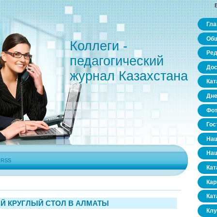
Гла
Общ
Коллеги -
Ред
педагогический
Дос
журнал Казахстана
Кат
Дне
Фо
Гос
Наш
Наш
|
RSS
Кат
Кар
Кат
 КРУГЛЫЙ СТОЛ В АЛМАТЫ
Клу