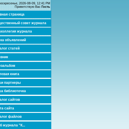
оскресенье, 2026-08-09, 12:41 PM
Приветствую Вас
Гость
вная страница
ественный совет журнала
коллегия журнала
ка объявлений
алог статей
вник
тоальбом
тевая книга
и партнеры
а библиотечка
алог сайтов
та сайта
алог файлов
б журнала "К...