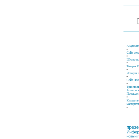
Академия
Сайт дет
Школа-по
Театры К
История 
Сайт По
Три стол
Алматы -
Проскури
Казахста
мастерств
презе
Инфор
новый г