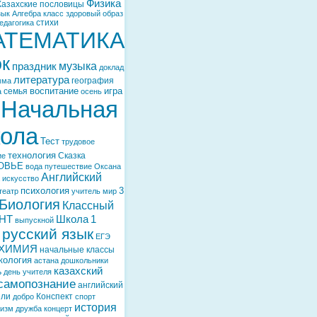
Физика
Казахские пословицы
зык
Алгебра
класс
здоровый образ
стихи
едагогика
АТЕМАТИКА
ок
музыка
праздник
доклад
литература
география
мма
воспитание
игра
семья
а
осень
Начальная
ола
Тест
трудовое
технология
Сказка
ие
ОВЬЕ
вода
путешествие
Оксана
Английский
искусство
психология
3
театр
учитель
мир
Биология
Классный
НТ
Школа
1
выпускной
русский язык
ЕГЭ
ХИМИЯ
начальные классы
кология
астана
дошкольники
казахский
ь
день учителя
самопознание
английский
ели
Конспект
добро
спорт
история
тизм
дружба
концерт