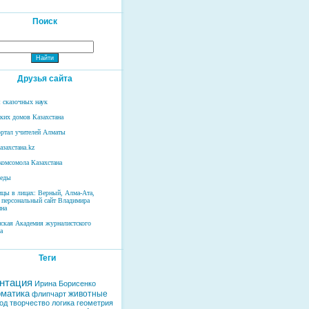
Поиск
Друзья сайта
 сказочных наук
ских домов Казахстана
ртал учителей Алматы
азахстана.kz
комсомола Казахстана
беды
ицы в лицах: Верный, Алма-Ата,
 персональный сайт Владимира
на
нская Академия журналистского
а
Теги
нтация
Ирина Борисенко
матика
животные
флипчарт
од
творчество
логика
геометрия