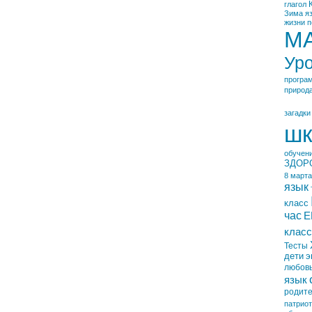
глагол
Зима
я
жизни
п
М
Ур
програ
природ
загадки
шк
обучен
ЗДОР
8 марта
язык
класс
час
Е
класс
Тесты
дети
э
любов
язык
родит
патрио