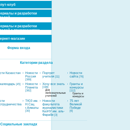
пут-клуб
ериалы и разработки
телей
ериалы и разработки
телей с приложениями
ернет-магазин
Форма входа
Категории раздела
сти Казахстан
Новости
Портрет
Новости
Россия
учителя
сайта
[11]
[76]
[389]
календарь
Новости
Хочу все знать
Гранты и
[45]
Планета
[198]
конкурсы
Для
[382]
[112]
любознательных
Гранты и
учителей
конкурсы
сти
ТЮЗ им.
Новости
75 лет
отрудничества
Н.Сац
факультета
Великой
г.Алматы
журналистики
Победе
[30]
КазНУ им. аль-
[6]
Фараби
[3]
Социальные закладк