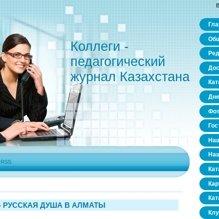
В
Гла
Общ
Коллеги -
Ред
педагогический
Дос
журнал Казахстана
Кат
Дне
Фо
Гос
Наш
Наш
|
RSS
Кат
Кар
Кат
- РУССКАЯ ДУША В АЛМАТЫ
Клу