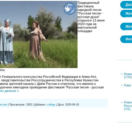
Традиционный
Дис
фестиваль
народной песни
Мат
"Русская песня -
русская душа"
учи
открылся 13 июня
2020 года на
Мат
виртуальной
учи
площадке
Инт
аты.
Ново
л Генерального консульства Российской Федерации в Алма-Ате,
[1793]
 представительства Россотрудничества в Республике Казахстан
вила зрителей канала с Днём России и отметила, что именно к
Наш 
урочено ежегодное проведение фестиваля "Русская песня - русская
ать дальше »
Ново
ества
|
Просмотров:
1852
|
Добавил:
collegy
|
Дата:
2020-06-16
Росс
[151]