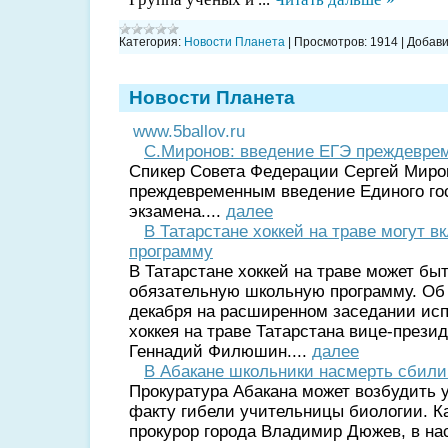
Категория:
Новости Планета
|
Просмотров:
1914
|
Добави
Новости Планета
www.5ballov.ru
С.Миронов: введение ЕГЭ преждевре
Спикер Совета Федерации Сергей Миро
преждевременным введение Единого го
экзамена....
далее
В Татарстане хоккей на траве могут 
программу
В Татарстане хоккей на траве может бы
обязательную школьную программу. Об 
декабря на расширенном заседании ис
хоккея на траве Татарстана вице-прези
Геннадий Филюшин....
далее
В Абакане школьники насмерть сбили
Прокуратура Абакана может возбудить у
факту гибели учительницы биологии. К
прокурор города Владимир Дюжев, в на