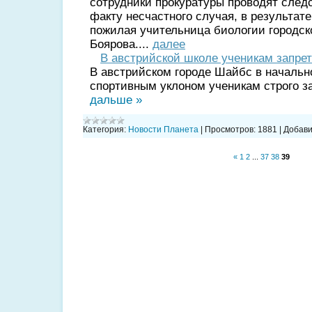
сотрудники прокуратуры проводят след
факту несчастного случая, в результате
пожилая учительница биологии городс
Боярова....
далее
В австрийской школе ученикам запре
В австрийском городе Шайбс в начальн
спортивным уклоном ученикам строго з
дальше »
Категория:
Новости Планета
|
Просмотров:
1881
|
Добави
«
1
2
...
37
38
39