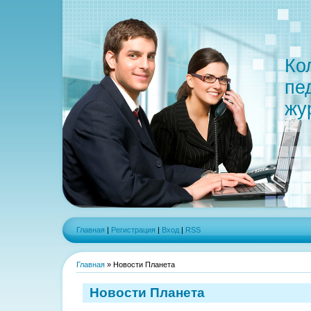
Ко
пе
жу
Главная
|
Регистрация
|
Вход
|
RSS
Главная
»
Новости Планета
Новости Планета