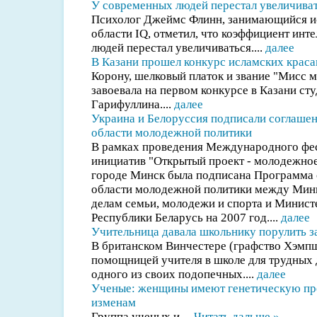
У современных людей перестал увеличиват
Психолог Джеймс Флинн, занимающийся и
области IQ, отметил, что коэффициент инт
людей перестал увеличиваться....
далее
В Казани прошел конкурс исламских краса
Корону, шелковый платок и звание "Мисс 
завоевала на первом конкурсе в Казани ст
Гарифуллина....
далее
Украина и Белоруссия подписали соглашен
области молодежной политики
В рамках проведения Международного фе
инициатив "Открытый проект - молодежное
городе Минск была подписана Программа 
области молодежной политики между Мин
делам семьи, молодежи и спорта и Минист
Республики Беларусь на 2007 год....
далее
Учительница давала школьнику порулить з
В британском Винчестере (графство Хэмпш
помощницей учителя в школе для трудных 
одного из своих подопечных....
далее
Ученые: женщины имеют генетическую пр
изменам
Группа ученых и
...
Читать дальше »