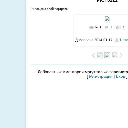
PICT0222
Я поылаю свой портретс
673
0
0.0
В реальном размере
120
Добавлено
2014-01-17
Нат
/ 392.1Kb
Добавлять комментарии могут только зарегист
[
Регистрация
|
Вход
]