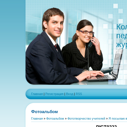
Ко
пе
жу
Главная
|
Регистрация
|
Вход
|
RSS
Фотоальбом
Главная
»
Фотоальбом
»
Фототворчество учителей
»
Я посылаю в