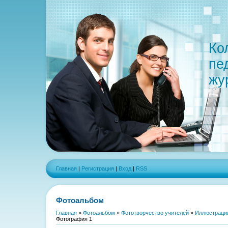
Ко
пе
жу
Главная
|
Регистрация
|
Вход
|
RSS
Фотоальбом
Главная
»
Фотоальбом
»
Фототворчество учителей
»
Иллюстраци
Фотография 1