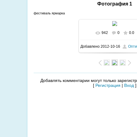
Фотография 1
фестиваль ярмарка
942
0
0.0
В реальном размере
160
Добавлено
2012-10-16
Опти
/ 165.3Kb
Добавлять комментарии могут только зарегист
[
Регистрация
|
Вход
]