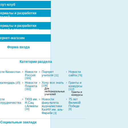
пут-клуб
ериалы и разработки
телей
ериалы и разработки
телей с приложениями
ернет-магазин
Форма входа
Категории раздела
сти Казахстан
Новости
Портрет
Новости
Россия
учителя
сайта
[11]
[76]
[389]
календарь
Новости
Хочу все знать
Гранты и
[45]
Планета
[198]
конкурсы
Для
[382]
[112]
любознательных
Гранты и
учителей
конкурсы
сти
ТЮЗ им.
Новости
75 лет
отрудничества
Н.Сац
факультета
Великой
г.Алматы
журналистики
Победе
[30]
КазНУ им. аль-
[6]
Фараби
[3]
Социальные закладк