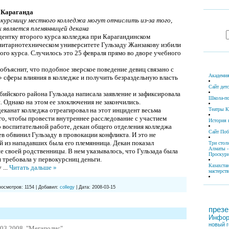
, Караганда
урсницу местного колледжа могут отчислить из-за того,
 является племянницей декана
дентку второго курса колледжа при Карагандинском
итарно­техническом университете Гульзаду Жанзакову избили
ого курса. Случилось это 25 февраля прямо во дворе учебного
объяснит, что подобное зверское поведение девиц связано с
Академия
 сферы влияния в колледже и получить безраздельную власть
Сайт дет
ийского района Гульзада написала заявление и зафиксировала
Школа-по
. Однако на этом ее злоключения не закончились.
деканат колледжа отреагировал на этот инцидент весьма
Театры К
го, чтобы провести внутреннее расследование с участием
История 
о воспитательной работе, декан общего отделения колледжа
Сайт По
в обвинил Гульзаду в провокации конфликта. И это не
й из нападавших была его племянница. Декан показал
Три стол
Алматы -
е своей родственницы. В нем указывалось, что Гульзада была
Проскури
и требовала у первокурсниц деньги.
Казахста
у
...
Читать дальше »
мастерств
росмотров:
1154
|
Добавил:
collegy
|
Дата:
2008-03-15
презе
Инфор
новый г
.03.2008, "Мегаполис"