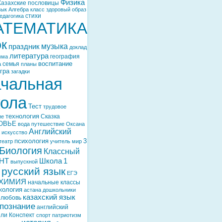
Физика
Казахские пословицы
зык
Алгебра
класс
здоровый образ
стихи
едагогика
АТЕМАТИКА
ок
музыка
праздник
доклад
литература
география
мма
воспитание
семья
а
планы
гра
загадки
чальная
ола
Тест
трудовое
технология
Сказка
ие
ОВЬЕ
вода
путешествие
Оксана
Английский
искусство
психология
3
театр
учитель
мир
Биология
Классный
НТ
Школа
1
выпускной
русский язык
ЕГЭ
ХИМИЯ
начальные классы
кология
астана
дошкольники
казахский язык
любовь
познание
английский
ели
Конспект
спорт
патриотизм