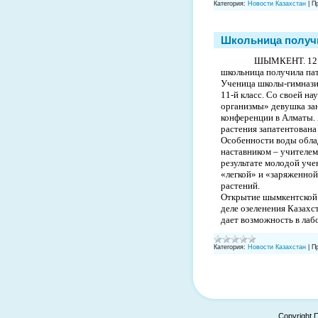
Категория:
Новости Казахстан
|
П
Школьница получи
ШЫМКЕНТ. 12 м
школьница получила пат
Ученица школы-гимназии
11-й класс. Со своей н
организмы» девушка зан
конференции в Алматы. 
растения запатентована
Особенности воды облад
наставником – учителем
результате молодой уче
«легкой» и «заряженной
растений.
Открытие шымкентской ш
деле озеленения Казахс
дает возможность в ла
Категория:
Новости Казахстан
|
П
Copyright 