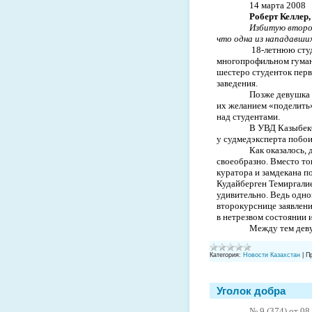
14 марта 2008
Роберт Келлер
Избитую второк
что одна из нападавших
18-­летнюю сту
многопрофильном гуман
шестеро студенток перв
заведения.
Позже девушка 
их желанием «поделить»
над студентами.
В УВД Казыбекб
у судмедэксперта побои
Как оказалось, 
своеобразно. Вместо то
куратора и замдекана п
Кудайберген Темиргалие
удивительно. Ведь одно
второкурснице заявлени
в нетрезвом состоянии 
Между тем дев
Категория:
Новости Казахстан
|
П
Уголок добра
№ 9 (374) от 08