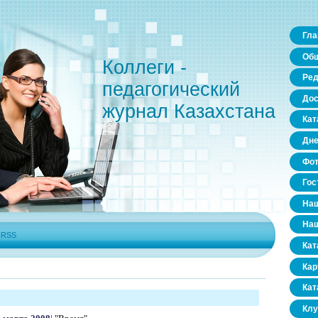
Гла
Общ
Коллеги -
Ред
педагогический
Дос
журнал Казахстана
Кат
Дне
Фо
Гос
Наш
Наш
|
RSS
Кат
Кар
Кат
Клу