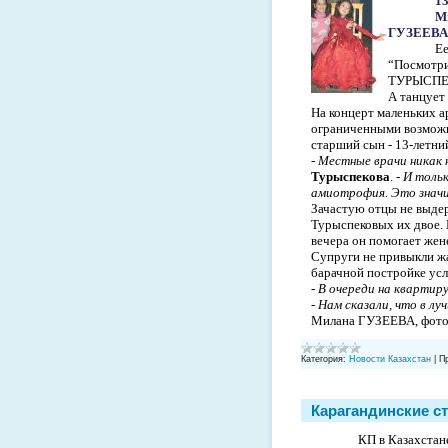
1
М
ГУЗЕЕВА
Ее
“Посмотрит
ТУРЫСПЕК
А танцует 
На концерт маленьких а
ограниченными возможно
старший сын - 13-летни
-
Местные врачи никак н
Турыспекова
. -
И тольк
амиотрофия. Это значит
Зачастую отцы не выде
Турыспековых их двое. 
вечера он помогает жен
Супруги не привыкли жа
барачной постройке усл
-
В очереди на квартиру
-
Нам сказали, что в лу
Милана ГУЗЕЕВА, фото 
Категория:
Новости Казахстан
|
П
Карагандинские с
КП в Казахстан