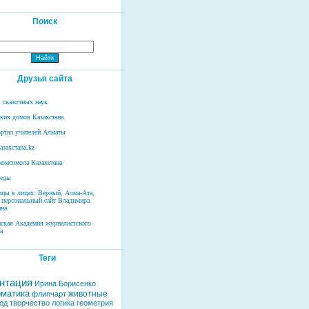
Поиск
Друзья сайта
 сказочных наук
ских домов Казахстана
ртал учителей Алматы
азахстана.kz
комсомола Казахстана
беды
ицы в лицах: Верный, Алма-Ата,
 персональный сайт Владимира
на
нская Академия журналистского
а
Теги
нтация
Ирина Борисенко
матика
животные
флипчарт
од
творчество
логика
геометрия