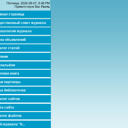
Пятница, 2026-08-07, 8:48 PM
Приветствую Вас
Гость
вная страница
ественный совет журнала
коллегия журнала
ка объявлений
алог статей
вник
тоальбом
тевая книга
и партнеры
а библиотечка
алог сайтов
та сайта
алог файлов
б журнала "К...