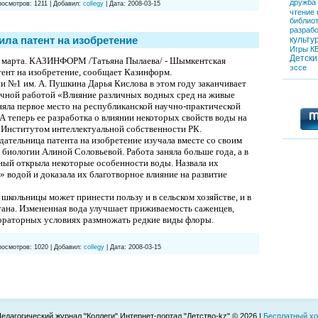
дружба
росмотров:
1211
|
Добавил:
collegy
|
Дата:
2008-03-15
чтение
библио
разрабо
ла патент на изобретение
культу
Игры
К
Детски
арта. КАЗИНФОРМ /Татьяна Пылаева/ - Шымкентская
эссе
ент на изобретение, сообщает Казинформ.
 №1 им. А. Пушкина Дарья Кислова в этом году заканчивает
аучной работой «Влияние различных водных сред на живые
яла первое место на республиканской научно-практической
А теперь ее разработка о влиянии некоторых свойств воды на
 Институтом интеллектуальной собственности РК.
ательница патента на изобретение изучала вместе со своим
 биологии Алиной Соловьевой. Работа заняла больше года, а в
ный открыла некоторые особенности воды. Назвала их
» водой и доказала их благотворное влияние на развитие
кольницы может принести пользу и в сельском хозяйстве, и в
тана. Измененная вода улучшает приживаемость саженцев,
бораторных условиях размножать редкие виды флоры.
росмотров:
1020
|
Добавил:
collegy
|
Дата:
2008-03-15
Педагогический журнал "Коллеги" Интернет-портал "Детство-kz" © 2026
|
Бесплатный хо