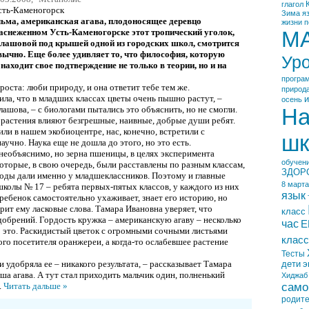
глагол
ть-Каменогорск
Зима
я
ьма, американская агава, плодоносящее деревцо
жизни
п
аснеженном Усть-Каменогорске этот тропический уголок,
М
лашовой под крышей одной из городских школ, смотрится
вычно. Еще более удивляет то, что философия, которую
Ур
находит свое подтверждение не только в теории, но и на
програ
роста: люби природу, и она ответит тебе тем же.
природ
ила, что в младших классах цветы очень пышно растут, –
и
осень
ашова, – с биологами пытались это объяснить, но не смогли.
На
а растения влияют безгрешные, наивные, добрые души ребят.
ли в нашем экобиоцентре, нас, конечно, встретили с
шк
учно. Наука еще не дошла до этого, но это есть.
необъяснимо, но зерна пшеницы, в целях эксперимента
обучен
оторые, в свою очередь, были расставлены по разным классам,
ЗДОР
оды дали именно у младшеклассников. Поэтому и главные
8 марта
колы № 17 – ребята первых-пятых классов, у каждого из них
язык
 ребенок самостоятельно ухаживает, знает его историю, но
орит ему ласковые слова. Тамара Ивановна уверяет, что
класс
обрений. Гордость кружка – американскую агаву – несколько
час
Е
о это. Раскидистый цветок с огромными сочными листьями
класс
ого посетителя оранжереи, а когда-то ослабевшее растение
Тесты
 и удобряла ее – никакого результата, – рассказывает Тамара
дети
э
ша агава. А тут стал приходить мальчик один, полненький
Хиджаб
само
..
Читать дальше »
родит