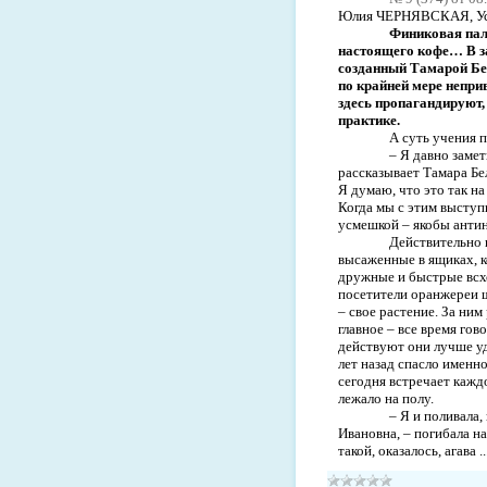
Юлия ЧЕРНЯВСКАЯ, Ус
Финиковая пал
настоящего кофе… В з
созданный Тамарой Бе
по крайней мере непри
здесь пропагандируют, 
практике.
А суть учения п
– Я давно замет
рассказывает Тамара Бел
Я думаю, что это так н
Когда мы с этим выступи
усмешкой – якобы антина
Действительно 
высаженные в ящиках, к
дружные и быстрые всх
посетители оранжереи ш
– свое растение. За ним
главное – все время гов
действуют они лучше уд
лет назад спасло именн
сегодня встречает кажд
лежало на полу.
– Я и поливала,
Ивановна, – погибала на
такой, оказалось, агава
.