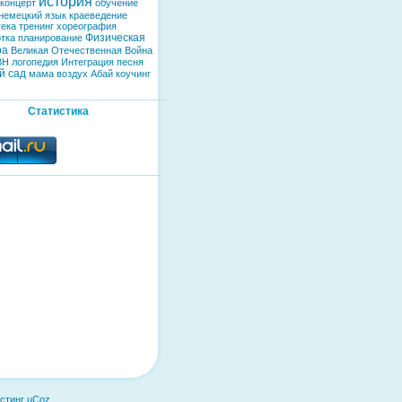
история
концерт
обучение
немецкий язык
краеведение
тека
тренинг
хореография
Физическая
тка
планирование
ра
Великая Отечественная Война
ВН
логопедия
Интеграция
песня
й сад
мама
воздух
Абай
коучинг
Статистика
стинг
uCoz