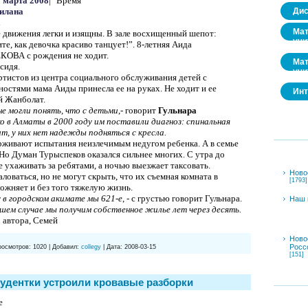
3 марта 2008
| "Время"
илана
Дис
Мат
 движения легки и изящны. В зале восхищенный шепот:
учи
е, как девочка красиво танцует!”. 8-летняя Аида
ОВА с рождения не ходит.
Мат
сидя.
учи
ртистов из центра социального обслуживания детей с
стями мама Аиды принесла ее на руках. Не ходит и ее
Инт
й Жанболат.
е могли понять, что с детьми
,- говорит
Гульнара
о в Алматы в 2000 году им поставили диагноз: спинальная
, у них нет надежды подняться с кресла.
рживают испытания неизлечимым недугом ребенка. А в семье
Но Думан Турыспеков оказался сильнее многих. С утра до
е ухаживать за ребятами, а ночью выезжает таксовать.
Ново
ловаться, но не могут скрыть, что их съемная комната в
[1793]
ожняет и без того тяжелую жизнь.
 в городском акимате мы 621-е
, - с грустью говорит Гульнара.
Наш 
чшем случае мы получим собственное жилье лет через десять.
автора, Семей
Ново
Росс
росмотров:
1020
|
Добавил:
collegy
|
Дата:
2008-03-15
[151]
тудентки устроили кровавые разборки
е