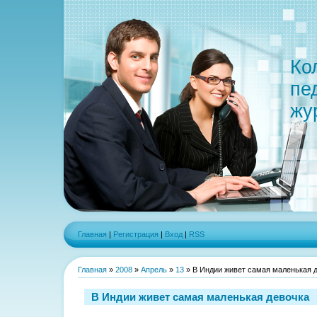
Ко
пе
жу
Главная
|
Регистрация
|
Вход
|
RSS
Главная
»
2008
»
Апрель
»
13
» В Индии живет самая маленькая 
В Индии живет самая маленькая девочка