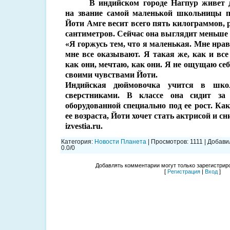
В индийском городе Нагпур живет 
на звание самой маленькой школьницы п
Йоти Амге весит всего пять килограммов, р
сантиметров. Сейчас она выглядит меньше 
«Я горжусь тем, что я маленькая. Мне нра
мне все оказывают. Я такая же, как и все
как они, мечтаю, как они. Я не ощущаю себ
своими чувствами Йоти.
Индийская дюймовочка учится в шко
сверстниками. В классе она сидит за
оборудованной специально под ее рост. Ка
ее возраста, Йоти хочет стать актрисой и с
izvestia.ru.
Категория
:
Новости Планета
|
Просмотров
:
1111
|
Добави
0.0
/
0
Добавлять комментарии могут только зарегистрир
[
Регистрация
|
Вход
]