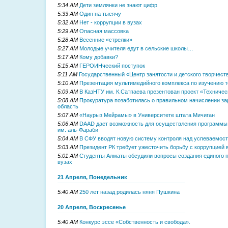
5:34 AM
Дети землянки не знают цифр
5:33 AM
Один на тысячу
5:32 AM
Нет - коррупции в вузах
5:29 AM
Опасная массовка
5:28 AM
Весенние «стрелки»
5:27 AM
Молодые учителя едут в сельские школы…
5:17 AM
Кому добавки?
5:15 AM
ГЕРОИНческий поступок
5:11 AM
Государственный «Центр занятости и детского творчест
5:10 AM
Презентация мультимедийного комплекса по изучению т
5:09 AM
В КазНТУ им. К.Сатпаева презентован проект «Техничес
5:08 AM
Прокуратура позаботилась о правильном начислении з
область
5:07 AM
«Наурыз Мейрамы» в Университете штата Мичиган
5:06 AM
DAAD дает возможность для осуществления программы 
им. аль-Фараби
5:04 AM
В СФУ вводят новую систему контроля над успеваемос
5:03 AM
Президент РК требует ужесточить борьбу с коррупцией 
5:01 AM
Студенты Алматы обсудили вопросы создания единого п
вузах
21 Апреля, Понедельник
5:40 AM
250 лет назад родилась няня Пушкина
20 Апреля, Воскресенье
5:40 AM
Конкурс эссе «Собственность и свобода».