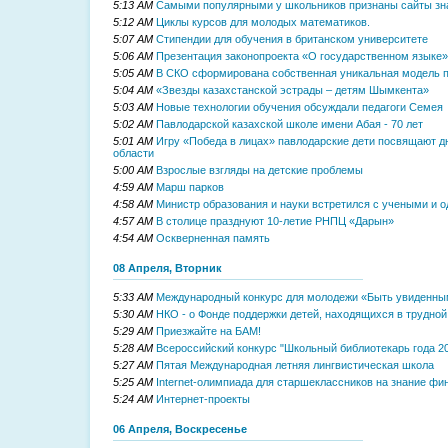
5:13 AM
Самыми популярными у школьников признаны сайты зн
5:12 AM
Циклы курсов для молодых математиков.
5:07 AM
Стипендии для обучения в британском университете
5:06 AM
Презентация законопроекта «О государственном языке»
5:05 AM
В СКО сформирована собственная уникальная модель п
5:04 AM
«Звезды казахстанской эстрады – детям Шымкента»
5:03 AM
Новые технологии обучения обсуждали педагоги Семея
5:02 AM
Павлодарской казахской школе имени Абая - 70 лет
5:01 AM
Игру «Победа в лицах» павлодарские дети посвящают 
области
5:00 AM
Взрослые взгляды на детские проблемы
4:59 AM
Марш парков
4:58 AM
Министр образования и науки встретился с учеными и 
4:57 AM
В столице празднуют 10-летие РНПЦ «Дарын»
4:54 AM
Оскверненная память
08 Апреля, Вторник
5:33 AM
Международный конкурс для молодежи «Быть увиденн
5:30 AM
НКО - о Фонде поддержки детей, находящихся в трудной
5:29 AM
Приезжайте на БАМ!
5:28 AM
Всероссийский конкурс "Школьный библиотекарь года 2
5:27 AM
Пятая Международная летняя лингвистическая школа
5:25 AM
Internet-олимпиада для старшеклассников на знание ф
5:24 AM
Интернет-проекты
06 Апреля, Воскресенье