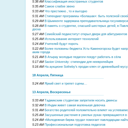
5:38 AM
Классификация иностранных студентов
5:35 AM
Самое слабое звено
5:33 AM
Что престижно , то и выгодно
5:31 AM
Стипендиат программы «Болашак»: быть полезной свое
5:29 AM
В Шымкенте задержана преподавательница госуниверси
5:28 AM
В память о студентке, спасшей шестерых детей, в Пав
доска
5:27 AM
Семейский пединститут открыл двери для абитуриентов
5:25 AM
Использование интернет-технологий
5:24 AM
Учителей будут пороть
5:22 AM
Более половины бюджета Усть-Каменогорска будет напр
аким города
5:21 AM
В Атырау молодые педагоги поедут работать в сёла
5:17 AM
Saxion University: стипендии для неевропейцев
5:16 AM
На аукционе Sotheby's продан ключ от древнейшей мус
18 Апреля, Пятница
5:24 AM
Яркий свет и трепет сцены…
13 Апреля, Воскресенье
5:33 AM
Таджикским студентам запретили носить джинсы
5:32 AM
В Индии живет самая маленькая девочка
5:31 AM
Богатство родителей положительно влияет на успеваем
5:25 AM
Засушенные растения в умелых руках превращаются в 
5:24 AM
«Молодежная биржа труда» помогает павлодарцам найт
5:23 AM
Профессиональная подготовка педагогов