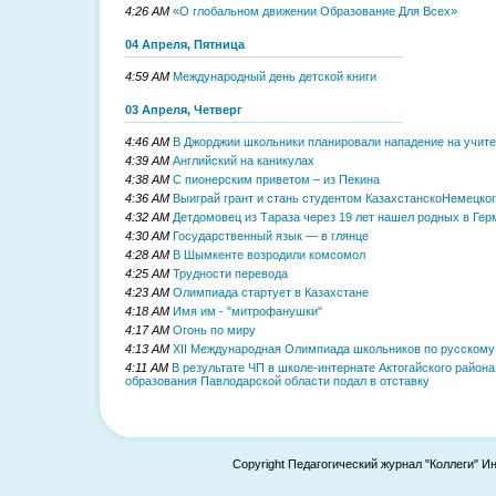
4:26 AM
«О глобальном движении Образование Для Всех»
04 Апреля, Пятница
4:59 AM
Международный день детской книги
03 Апреля, Четверг
4:46 AM
В Джорджии школьники планировали нападение на учит
4:39 AM
Английский на каникулах
4:38 AM
С пионерским приветом – из Пекина
4:36 AM
Выиграй грант и стань студентом Казахстанско­Немецко
4:32 AM
Детдомовец из Тараза через 19 лет нашел родных в Гер
4:30 AM
Государственный язык — в глянце
4:28 AM
В Шымкенте возродили комсомол
4:25 AM
Трудности перевода
4:23 AM
Олимпиада стартует в Казахстане
4:18 AM
Имя им - "митрофанушки"
4:17 AM
Огонь по миру
4:13 AM
XII Международная Олимпиада школьников по русскому 
4:11 AM
В результате ЧП в школе-интернате Актогайского район
образования Павлодарской области подал в отставку
Copyright Педагогический журнал "Коллеги" И