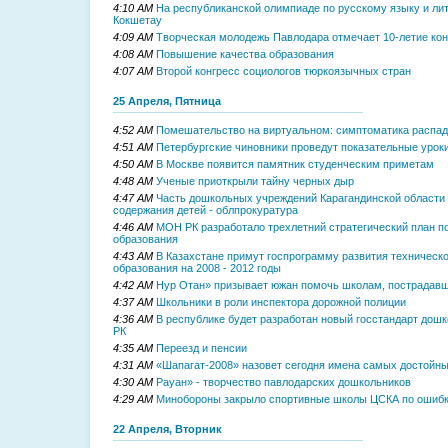
4:10 AM
На республиканской олимпиаде по русскому языку и ли
Кокшетау
4:09 AM
Творческая молодежь Павлодара отмечает 10-летие ко
4:08 AM
Повышение качества образования
4:07 AM
Второй конгресс социологов тюркоязычных стран
25 Апреля, Пятница
4:52 AM
Помешательство на виртуальном: симптоматика распад
4:51 AM
Петербургские чиновники проведут показательные уроки
4:50 AM
В Москве появится памятник студенческим приметам
4:48 AM
Ученые приоткрыли тайну черных дыр
4:47 AM
Часть дошкольных учреждений Карагандинской области 
содержания детей - облпрокуратура
4:46 AM
МОН РК разработало трехлетний стратегический план 
образования
4:43 AM
В Казахстане примут госпрограмму развития техническ
образования на 2008 - 2012 годы
4:42 AM
Нур Отан» призывает южан помочь школам, пострадав
4:37 AM
Школьники в роли инспектора дорожной полиции
4:36 AM
В республике будет разработан новый госстандарт дош
РК
4:35 AM
Переезд и пенсии
4:31 AM
«Шапагат-2008» назовет сегодня имена самых достойны
4:30 AM
Рауан» - творчество павлодарских дошкольников
4:29 AM
Минобороны закрыло спортивные школы ЦСКА по ошибке
22 Апреля, Вторник