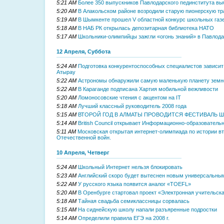
5:21 AM
Более 350 выпускников Павлодарского пединститута в
5:20 AM
В Алакольском районе возродили старую пионерскую т
5:19 AM
В Шымкенте прошел V областной конкурс школьных газ
5:18 AM
В НАБ РК открылась депозитарная библиотека НАТО
5:17 AM
Школьники-олимпийцы зажгли «огонь знаний» в Павлод
12 Апреля, Суббота
5:24 AM
Подготовка конкурентоспособных специалистов зависит
Атырау
5:22 AM
Астрономы обнаружили самую маленькую планету земн
5:22 AM
В Караганде подписана Хартия мобильной вежливости
5:20 AM
Ломоносовские чтения с акцентом на IT
5:18 AM
Лучший классный руководитель 2008 года
5:15 AM
ВТОРОЙ ГОД В АЛМАТЫ ПРОВОДИТСЯ ФЕСТИВАЛЬ 
5:14 AM
British Council открывает Информационно-образователь
5:11 AM
Московская открытая интернет-олимпиада по истории в
Отечественной войн.
10 Апреля, Четверг
5:24 AM
Школьный Интернет нельзя блокировать
5:23 AM
Английский скоро будет вытеснен новым универсальны
5:22 AM
У русского языка появится аналог «TOEFL»
5:20 AM
В Оренбурге стартовал проект «Электронная учительск
5:18 AM
Тайная свадьба семиклассницы сорвалась
5:15 AM
На сиднейскую школу напали разъяренные подростки
5:14 AM
Определили правила ЕГЭ на 2008 г.