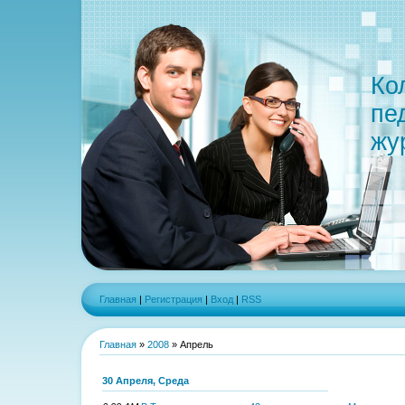
Ко
пе
жу
Главная
|
Регистрация
|
Вход
|
RSS
Главная
»
2008
»
Апрель
30 Апреля, Среда