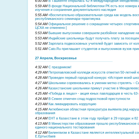
6:00 AM
В Ташкенте открылась 42-я международная Менделеев
5:59 AM
В фонде Национальной библиотеки РК есть все номера 
изучения и сохранения документального наследия
5:55 AM
«Воспитательно-образовательная среда как модель вос
республиканского семинара–практикума
5:54 AM
Официальное решение о сокращении четырех спортивн
ЦСКА не отменено [
5:53 AM
Бывшие выпускники совершили разбойное нападение н
5:53 AM
Индийские школьницы будут получать плату за посеще
5:52 AM
Зарплата подмосковных учителей будет зависеть от ко
5:51 AM
Cato.Ru приглашает студентов и выпускников вузов при
27 Апреля, Воскресенье
4:32 AM
С праздником!
4:29 AM
Петропавловский колледж искусств отметил 50-летний 
4:28 AM
Проведен первый городской конкурс «История моей шк
4:27 AM
Школьники соревновались в умении метко стрелять – 
4:26 AM
Казахстанские школьники примут участие в Менделеев
4:25 AM
«Победа в лицах» - акция юных павлодарцев в честь 63
4:24 AM
В Семее отмечен спад подростковой преступности
4:23 AM
Как ликвидировать коррупцию
4:15 AM
Актюбинская областная прокуратура выявила ряд наруш
образования
4:14 AM
ЕНТ в Казахстане в этом году пройдет в 29 городах и 8
4:13 AM
В Министерстве образования прошло республиканское 
единого национального тестирования
4:12 AM
Билингвизм в Казахстане является интеллектуальной с
Е.Ертысбаев