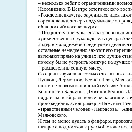
– несколько ребят с ограниченными возмо
Несомненно. В Центре эстетического восп
«Рождественка», где зародилась идея тако
соревнования, теперь подумывают о пров
общероссийского конкурса.
– Подростку присуща тяга к соревнованию,
художественный руководитель центра Алек
лидер в молодёжной среде умеет делать чт
остальные немедленно захотят его перепл
выясняют прямо на улицах, кто лучше стан
почему бы не устроить конкурс на лучшее 
– расшевелить сонную массу.
Со сцены звучали не только столпы школь
Пушкин, Лермонтов, Есенин, Блок, Маяковс
почти не знакомые широкой публике Аполл
Константин Бальмонт, Дмитрий Кедрин. Да 
подростки выбирали вовсе не навязшие в з
произведения, а, например, «Паж, или 15-
«Нравственный человек» Некрасова, «Ади
Маяковского.
И тем не менее дудеть в фанфары, провоз
интереса подростков к русской словесност