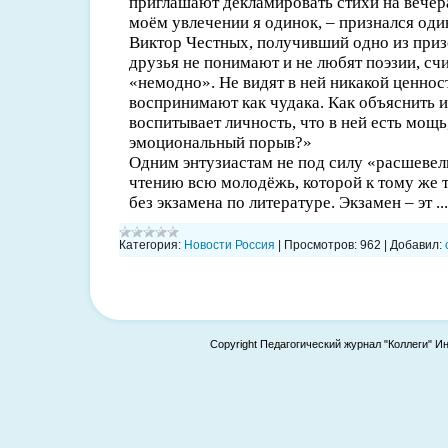
приглашают декламировать стихи на вечера
моём увлечении я одинок, – признался од
Виктор Честных, получивший одно из приз
друзья не понимают и не любят поэзии, счи
«немодно». Не видят в ней никакой ценност
воспринимают как чудака. Как объяснить им
воспитывает личность, что в ней есть мощь
эмоциональный порыв?»
Одним энтузиастам не под силу «расшевел
чтению всю молодёжь, которой к тому же 
без экзамена по литературе. Экзамен – эт
..
Категория:
Новости Россия
|
Просмотров:
962
|
Добавил:
Copyright Педагогический журнал "Коллеги" И