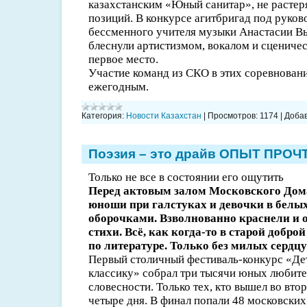
казахстанским «Юный санитар», не расте
позиций. В конкурсе агитбригад под руков
бессменного учителя музыки Анастасии В
блеснули артистизмом, вокалом и сценичес
первое место.
Участие команд из СКО в этих соревнован
ежегодным.
Категория:
Новости Казахстан
|
Просмотров:
1174
|
Добав
Поэзия – это драйв ОПЫТ ПРО
Только не все в состоянии его ощутить
Перед актовым залом Московского Дом
юноши при галстуках и девочки в белых
оборочками. Взволнованно краснели и
стихи. Всё, как когда-то в старой добро
по литературе. Только без милых серд
Первый столичный фестиваль-конкурс «Де
классику» собрал три тысячи юных любите
словесности. Только тех, кто вышел во вт
четыре дня. В финал попали 48 московских