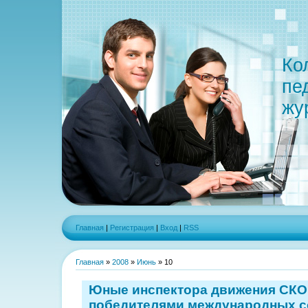
Ко
пе
жу
Главная
|
Регистрация
|
Вход
|
RSS
Главная
»
2008
»
Июнь
»
10
Юные инспектора движения СКО
победителями международных с