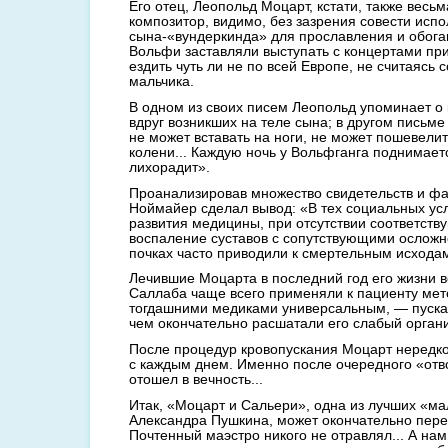
Его отец, Леопольд Моцарт, кстати, также весь
композитор, видимо, без зазрения совести испо
сына-«вундеркинда» для прославления и обог
Вольфи заставляли выступать с концертами пр
ездить чуть ли не по всей Европе, не считаясь 
мальчика.
В одном из своих писем Леопольд упоминает о 
вдруг возникших на теле сына; в другом письме
не может вставать на ноги, не может пошевелит
колени... Каждую ночь у Вольфганга поднимает
лихорадит».
Проанализировав множество свидетельств и фа
Ноймайер сделал вывод: «В тех социальных усл
развития медицины, при отсутствии соответст
воспаление суставов с сопутствующими осложн
почках часто приводили к смертельным исхода
Лечившие Моцарта в последний год его жизни в
Саллаба чаще всего применяли к пациенту мет
тогдашними медиками универсальным, — пускал
чем окончательно расшатали его слабый орган
После процедур кровопускания Моцарт нередко
с каждым днем. Именно после очередного «отв
отошел в вечность...
Итак, «Моцарт и Сальери», одна из лучших «ма
Александра Пушкина, может окончательно пере
Почтенный маэстро никого не отравлял... А на