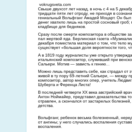
vokrugsveta.com
Свыше двухсот лет назад, в ночь с 4 на 5 декаб
тридцати пяти лет отроду, не приходя в сознани
гениальный Вольфганг Амадей Моцарт. Он был 
денег хватило лишь на простой сосновый гроб;
кладбище для бедняков.
Сразу после смерти композитора в обществе заг
пал жертвой яда. Берлинская газета «Музикали
декабря поместила материал о том, что тело м
существует «большая доля вероятности того, ч
А в 1819 году журналисты уже открыто утвержд
итальянский композитор, служивший при венско
Сальери. Мотив — зависть к гению...
Можно лишь представить себе, как страдал от э
живой в ту пору 69-летний Сальери, — между 
композитор, автор многих опер, учитель Людви
Шуберта и Ференца Листа!
В последней четверти ХХ века австрийский вра
Антон Ноймайер, представил доказательства то
отравлен, а скончался от застарелых болезней
детства.
Вольфганг, ребенок весьма болезненный, неред
от ангины; у него случались воспаления сустав
воспаления.