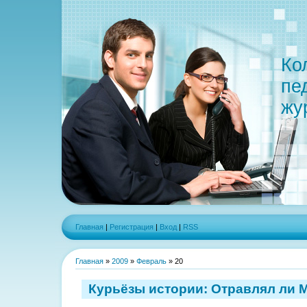
Ко
пе
жу
Главная
|
Регистрация
|
Вход
|
RSS
Главная
»
2009
»
Февраль
»
20
Курьёзы истории: Отравлял ли 