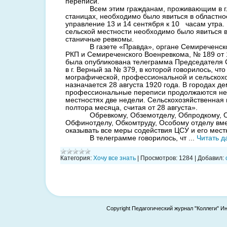
переписи.
Всем этим гражданам, проживающим в г
станицах, необходимо было явиться в об­ластно
управление 13 и 14 сентября к 10
часам утра.
сельской местности необ­ходимо было явиться в
станичные ревкомы.
В газете «Правда», органе Семире­ченск
РКП и Семиреченского Военревкома, № 189 от 1
была опублико­вана телеграмма Председателя С
в г. Верный за № 379, в которой говорилось, чт
мографической, профессиональной и сельскох
назна­чается 28 августа 1920 года. В городах д
профессиональные переписи продолжаются нед
местностях две недели. Сельскохо­зяйственная
пол­тора месяца, считая от 28 августа».
Обревкому, Обземотделу, Обпродкому, О
Обфинотделу, Обкомтруду, Особому отделу вме
оказывать все меры содействия ЦСУ и его мес
В телеграмме говорилось, чт
...
Читать д
Категория:
Хочу все знать
|
Просмотров:
1284
|
Добавил:
Copyright Педагогический журнал "Коллеги" И