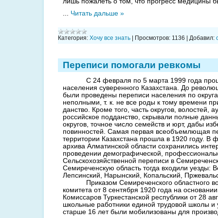
лишь пожалеть о том, что прогресс медицины 
...
Читать дальше »
Категория:
Хочу все знать
|
Просмотров:
1136
|
Добавил:
Переписи помогали ревкомы
С 24 февраля по 5 марта 1999 года про
населения су­веренного Казахстана. До революци
были проведены переписи населения по округа
неполными, т. к. не все роды к тому времени п
данство. Кроме того, часть округов, во­лостей, 
российс­кое подданство, скрывали полные дан­н
округов, точ­ное число семейств и юрт, дабы из
повинностей. Самая первая всеобъемлющая пе
территории Казахстана про­шла в 1920 году. В 
архива Алматинской области сохранились ин­т
проведении де­мографической, профессиональ
Сельскохозяйственной переписи в Се­миреченск
Семиреченскую область тогда входили уезды: В
Лепсинский, Нарынский, Копальский, Пржеваль
Приказом Семиреченского областного в
комитета от 8 сентября 1920 года на основании
Комиссаров Туркес­танской республики от 28 авг
школьные работники единой трудовой школы и 
старше 16 лет были мобилизованы для произво