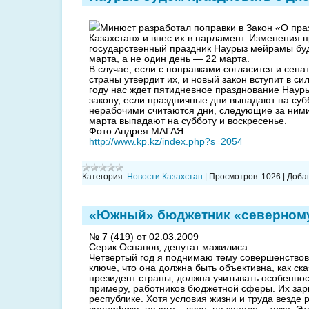
Минюст разработал поправки в Закон «О пра
Казахстан» и внес их в парламент. Изменения 
государственный праздник Наурыз мейрамы буд
марта, а не один день — 22 марта.
В случае, если с поправками согласится и сена
страны утвердит их, и новый закон вступит в сил
году нас ждет пятидневное празднование Наурыз
закону, если праздничные дни выпадают на суб
нерабочими считаются дни, следующие за ними.
марта выпадают на субботу и воскресенье.
Фото Андрея МАГАЯ
http://www.kp.kz/index.php?s=2054
Категория:
Новости Казахстан
|
Просмотров:
1026
|
Доба
«Южный» бюджетник «северному»
№ 7 (419) от 02.03.2009
Серик Оспанов, депутат мажилиса
Четвертый год я поднимаю тему совершенствов
ключе, что она должна быть объективна, как ск
президент страны, должна учитывать особеннос
примеру, работников бюджетной сферы. Их зар
республике. Хотя условия жизни и труда везде 