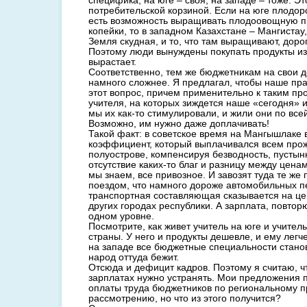
специфика, на юге – своя, на западе – тоже. Э
потребительской корзиной. Если на юге плодор
есть возможность выращивать плодоовощную пр
копейки, то в западном Казахстане – Мангистау,
Земля скудная, и то, что там выращивают, доро
Поэтому люди вынуждены покупать продукты изв
вырастает.
Соответственно, тем же бюджетникам на свои д
намного сложнее. Я предлагал, чтобы наше пр
этот вопрос, причем применительно к таким пр
учителя, на которых зиждется наше «сегодня» 
мы их как-то стимулировали, и жили они по все
Возможно, им нужно даже доплачивать!
Такой факт: в советское время на Мангышлаке
коэффициент, который выплачивался всем пр
полуострове, компенсируя безводность, пусты
отсутствие каких-то благ и разницу между цена
мы знаем, все привозное. И завозят туда те же
поездом, что намного дороже автомобильных пе
транспортная составляющая сказывается на це
других городах республики. А зарплата, повтор
одном уровне.
Посмотрите, как живет учитель на юге и учитель
страны. У него и продукты дешевле, и ему легче
на западе все бюджетные специальности стано
народ оттуда бежит.
Отсюда и дефицит кадров. Поэтому я считаю, 
зарплатах нужно устранять. Мои предложения
оплаты труда бюджетников по региональному п
рассмотрению, но что из этого получится?