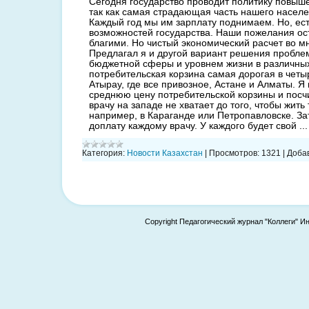
Сегодня государство проводит политику повыш
так как самая страдающая часть нашего населе
Каждый год мы им зарплату поднимаем. Но, ест
возможностей государства. Наши пожелания о
благими. Но чистый экономический расчет во мн
Предлагал я и другой вариант решения пробле
бюджетной сферы и уровнем жизни в различных
потребительская корзина самая дорогая в четыр
Атырау, где все привозное, Астане и Алматы. Я
среднюю цену потребительской корзины и посчи
врачу на западе не хватает до того, чтобы жить т
например, в Караганде или Петропавловске. За
доплату каждому врачу. У каждого будет свой
..
Категория:
Новости Казахстан
|
Просмотров:
1321
|
Доба
Copyright Педагогический журнал "Коллеги" И