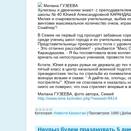
Милана ГУЗЕЕВА
Хулиганы и двоечники знают: с преподавателе
школы № 40 Юлией Александровной КАРАНДАШ
Милая и очаровательная учительница, выбив и
винтовки максимальное количество очков, игра
Снайпер”!
В Семее не первый год проходят забавные сор
среди учениц школ города и их учительниц нак
Представительницы прекрасного пола с удовол
- Это отлично расслабляет! - улыбается “Мисс
Карандашова. - Я бы посоветовала всем коллег
кричать на непослушных учеников, провести пол
Кстати, Юлия в руках ружье не держала до тех 
пятый класс в центр начальной военной подгот
президентские тесты по стрельбе из пневматиче
военрук возьми и скажи: “ А дайте-ка, хлопцы, 
пострелять!”. Юлия не спасовала и оказалась н
никто не поверил, что она стреляет впервые в ж
Милана ГУЗЕЕВА, фото автора, Семей
http://www.time.kz/index.php?newsid=9414
Категория:
Новости Казахстан
|
Просмотров:
1080
|
Доба
Наурыз будем праздновать 5 дн