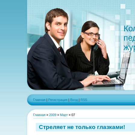
Ко
пе
жу
Главная
|
Регистрация
|
Вход
|
RSS
Главная
»
2009
»
Март
»
07
Стреляет не только глазками!