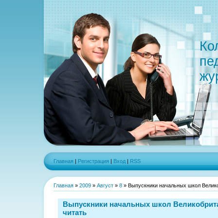
Ко
пе
жу
Главная
|
Регистрация
|
Вход
|
RSS
Главная
»
2009
»
Август
»
8
» Выпускники начальных школ Велико
Выпускники начальных школ Великобрит
читать