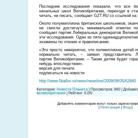
Последние исследования показали, что все б
начальных школ Великобритании, переходя в ст
читать, ни писать, сообщает GZT.RU со ссылкой на
Около полумиллиона британских школьников, окан
не смогли достигнуть минимальной отметки п
сообщает партия Либеральных демократов Великобр
эти исследования. Один из пяти одиннадцатилетни
экзамены по чтению и правописанию.
«Это просто невероятно, что полмиллиона детей п
нормально читать, – заявил представитель Ли
партии Великобритании. – Таким детям будет гора
нибудь впоследствии».
версия для печати
подписаться на новости
http://www.5ballov.ru/news/newsline/2009/08/05/62840
Категория
:
Новости Планета
|
Просмотров
:
960
|
Добави
великобритания
|
Рейтинг
:
0.0
/
0
Добавлять комментарии могут только зарегистрир
[
Регистрация
|
Вход
]