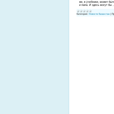
же, в учебнике, может бы
и папа. И здесь могут бы
.
Категория:
Новости Казахстан
|
П