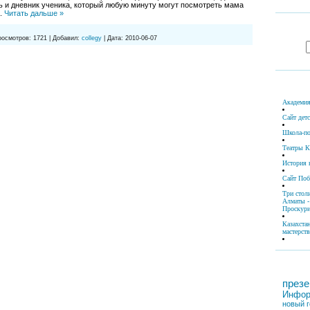
ть и дневник ученика, который любую минуту могут посмотреть мама
..
Читать дальше »
росмотров:
1721
|
Добавил:
collegy
|
Дата:
2010-06-07
Академия
Сайт дет
Школа-по
Театры К
История 
Сайт По
Три стол
Алматы -
Проскури
Казахста
мастерств
презе
Инфор
новый г