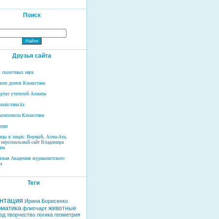
Поиск
Друзья сайта
 сказочных наук
ских домов Казахстана
ртал учителей Алматы
азахстана.kz
комсомола Казахстана
беды
ицы в лицах: Верный, Алма-Ата,
 персональный сайт Владимира
на
нская Академия журналистского
а
Теги
нтация
Ирина Борисенко
матика
животные
флипчарт
од
творчество
логика
геометрия