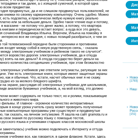
тетрадями и так далее, а с изящной сумочкой, в которой одна
Дис
 по всем предметам.
одня продвинутых, да и не слишком продвинутых пользователей, не
Мат
аю книжки по своему карманному компьютеру. Очень удобно. Можно
 есть подсветка, и практически любую нужную книгу реально
учи
платно или за небольшие деньги. Удобно такое чтение еще и потому,
 в магазине - не потому что денег жалко, а потому, что квартира
Мат
 книгами и периодически встает вопрос: а куда все это девать,
учи
ия сочинений Владимира Ильича. Впрочем, Ильича на помойку я
 интересно все же сегодня, с новых позиций разобраться, о чем он
в.
Инт
в той телевизионной передаче были сторонники и противники.
ик входят между собой в некую родственную связь, - сказала
- между электронным учебником и ребенком такого не случится".
нется воровство дорогих электронных учебников, да и откуда
у) взять на них деньги? А откуда государство берет деньги на
омного количества сегодняшних учебников, при этом безжалостно
 электронных учебников уже ответили энтузиасты, ратующие за них
даче. Уже есть электронные книги, которые имеют защитные экраны
но, как и обычные. Что, кстати, насчет обычных книг я не скажу.
Ново
трудно из-за мелкого бледного шрифта.
[1793]
ди на экране, рассуждая об электронных учебниках для школьников,
виде аналогов бумажных учебников, а, на мой взгляд, это должно
Наш 
логии может содержать не только текст, но и ролики, показывающие
льного и животного мира.
 фильмы. И главное - огромное количество интерактивных
торым в конце урока учитель сразу может проверить полученные
Ново
обные компьютерные программы уже существуют и продвинутые
Росс
о, так сказать, на личном энтузиазме. Я зашла на сайт gramota.ru и
[151]
а свои знания по русскому языку с помощью тестов,
 русского языка и учениками старших классов московской школы
ем замечталась) учебник можно подключать к Интернету и оттуда
рограммы.
ном учебнике все, как говорится, в одном флаконе. Кстати, здесь