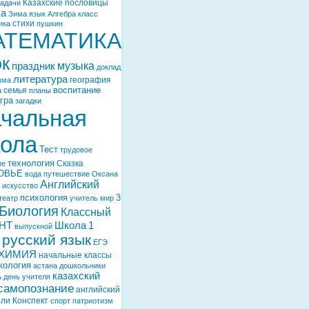
Казахские пословицы
задачи
ка
Зима
язык
Алгебра
класс
стихи
ика
пушкин
АТЕМАТИКА
ок
музыка
праздник
доклад
литература
география
мма
воспитание
семья
а
планы
гра
загадки
чальная
ола
Тест
трудовое
технология
Сказка
ие
ОВЬЕ
вода
путешествие
Оксана
Английский
искусство
психология
3
театр
учитель
мир
Биология
Классный
НТ
Школа
1
выпускной
русский язык
ЕГЭ
ХИМИЯ
начальные классы
кология
астана
дошкольники
казахский
ь
день учителя
самопознание
английский
ели
Конспект
спорт
патриотизм