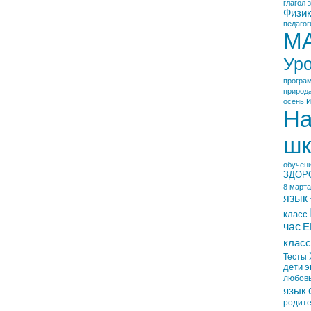
глагол
Физи
педагог
М
Ур
програ
природ
и
осень
На
шк
обучен
ЗДОР
8 марта
язык
класс
час
Е
класс
Тесты
дети
э
любов
язык
родит