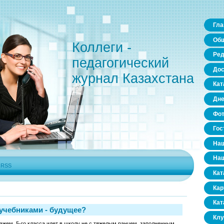
Гла
Общ
Коллеги -
Ред
педагогический
Дос
журнал Казахстана
Кат
Дне
Фо
Гос
Наш
Наш
|
RSS
Кат
Кар
Кат
учебниками - будущее?
Клу
кажем, 5-го класса идет в школу не с тяжелым ранцем, заполненным