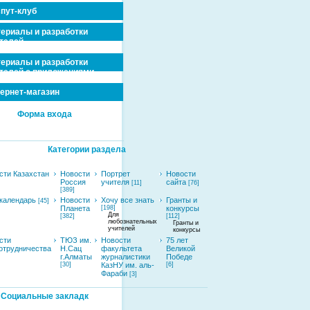
пут-клуб
ериалы и разработки
телей
ериалы и разработки
телей с приложениями
ернет-магазин
Форма входа
Категории раздела
сти Казахстан
Новости
Портрет
Новости
Россия
учителя
сайта
[11]
[76]
[389]
календарь
Новости
Хочу все знать
Гранты и
[45]
Планета
[198]
конкурсы
Для
[382]
[112]
любознательных
Гранты и
учителей
конкурсы
сти
ТЮЗ им.
Новости
75 лет
отрудничества
Н.Сац
факультета
Великой
г.Алматы
журналистики
Победе
[30]
КазНУ им. аль-
[6]
Фараби
[3]
Социальные закладк