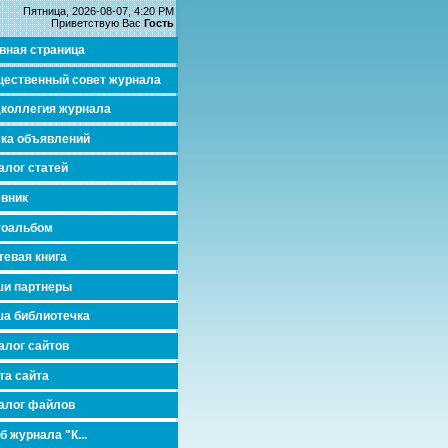
Пятница, 2026-08-07, 4:20 PM
Приветствую Вас
Гость
вная страница
ественный совет журнала
коллегия журнала
ка объявлений
алог статей
вник
тоальбом
тевая книга
и партнеры
а библиотечка
алог сайтов
та сайта
алог файлов
б журнала "К...