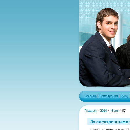
Главная
|
Регистрация
|
Вход
Главная
»
2010
»
Июнь
»
07
За электронными 
Представляете, ученик, с