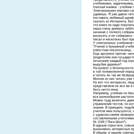
учебниками, задачниками, 
плоская книжка - учебник
Электронными книгами сег
удивишь. Я уже давно чит
поставить любимый шрифт,
скачать из Интернета. Бес
что книги не надо покупать
наша снизу доверху забита
начиная с полного собран
выносить и не собираюсь -
писал и насколько был пра
У электронных учебников 
"Ученик и бумажный учебн
известная писательница, 
Еще аргумент против: нач
(родителям или государств
печатание каждый год огр
вырубая деревья?
На вопрос о безопасности
в той телевизионной пере
и читать их так же безвред
Многие из них читать уже 
Но вот что интересно, лю
представляли их все же в 
быть нечто иное.
Например, учебник по био
все разнообразие растите
Можно туда включить даже
упражнений-тестов, по ко
знания. В принципе, под
учителя ими пользуются, н
с удовольствием проверил
составленными учителями
№ 1199 ("Лига Школ").
В идеале (простите, совс
выкачивать интересные п
В общем, в нашем электрон