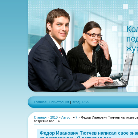
Ко
пе
жу
Главная
|
Регистрация
|
Вход
|
RSS
Главная
»
2010
»
Август
»
7
» Федор Иванович Тютчев написал св
встретил вас…»
Федор Иванович Тютчев написал свое зна