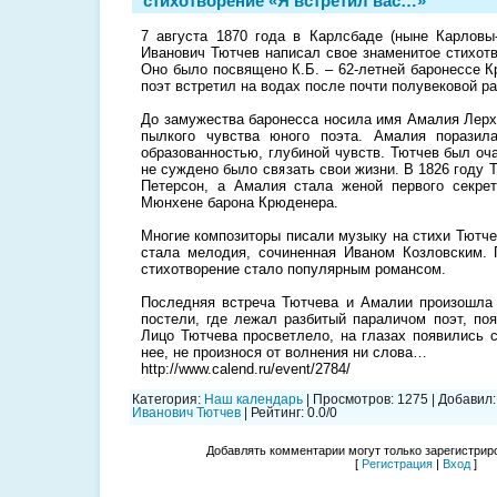
стихотворение «Я встретил вас…»
7 августа 1870 года в Карлсбаде (ныне Карловы
Иванович Тютчев написал свое знаменитое стихот
Оно было посвящено К.Б. – 62-летней баронессе К
поэт встретил на водах после почти полувековой ра
До замужества баронесса носила имя Амалия Лер
пылкого чувства юного поэта. Амалия поразила
образованностью, глубиной чувств. Тютчев был о
не суждено было связать свои жизни. В 1826 году
Петерсон, а Амалия стала женой первого секрет
Мюнхене барона Крюденера.
Многие композиторы писали музыку на стихи Тютче
стала мелодия, сочиненная Иваном Козловским. 
стихотворение стало популярным романсом.
Последняя встреча Тютчева и Амалии произошла в
постели, где лежал разбитый параличом поэт, по
Лицо Тютчева просветлело, на глазах появились 
нее, не произнося от волнения ни слова…
http://www.calend.ru/event/2784/
Категория
:
Наш календарь
|
Просмотров
:
1275
|
Добавил
:
Иванович Тютчев
|
Рейтинг
:
0.0
/
0
Добавлять комментарии могут только зарегистрир
[
Регистрация
|
Вход
]