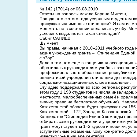
№ 142 (17014) от 06.08.2010
Ответы на вопросы искала Карина Микоян,
Правда, что с этого года усердным студентам к
присуждаться именные стипендии? Я сам из ма
моя мать не в состоянии оплачивать учебу. Мож
условиях выделяется такая стипендия?
Сабит САПИЕВ
Шымкент
Вы правы, начиная с 2010–2011 учебного года 
акция учреждения гранта – "Стипендия Единой
сіп?ор".
Дело в том, что еще в конце июня ассоциация
обратилась к руководителям учебных заведений
профессионального образования республики и 
инициативой учреждения стипендии для подде
социально-незащищенных слоев населения.
Эту идею поддержали во всех регионах республи
этом году 1 198 студентов из числа инвалидов,
местности, малообеспеченных семей и оралман
значит, право на бесплатное обучение). Наприм
Казахстанской области будет присуждаться 156
Казахстанской – 172, Западно-Казахстанской – 
Кандидатов "Стипендии Единой команды презид
отбирать сами руководители и учредители учеб
грант могут студенты 1–2 курсов и новички, ус
вступительные экзамены. Кому конкретно доста
известно уже в начале сентября.