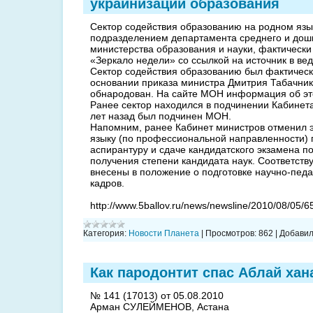
украинизации образования
Сектор содействия образованию на родном язы
подразделением департамента среднего и дош
министерства образования и науки, фактическ
«Зеркало недели» со ссылкой на источник в ве
Сектор содействия образованию был фактическ
основании приказа министра Дмитрия Табачник
обнародован. На сайте МОН информация об это
Ранее сектор находился в подчинении Кабинета
лет назад был подчинен МОН.
Напомним, ранее Кабинет министров отменил э
языку (по профессиональной направленности) 
аспирантуру и сдаче кандидатского экзамена п
получения степени кандидата наук. Соответст
внесены в положение о подготовке научно-педа
кадров.
http://www.5ballov.ru/news/newsline/2010/08/05/
Категория:
Новости Планета
|
Просмотров:
862
|
Добавил
Как пародонтит спас Аблай хан
№ 141 (17013) от 05.08.2010
Арман СУЛЕЙМЕНОВ, Астана