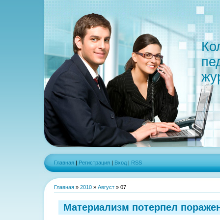
Ко
пе
жу
Главная
|
Регистрация
|
Вход
|
RSS
Главная
»
2010
»
Август
»
07
Материализм потерпел пораже