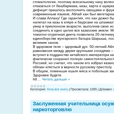
стоматологии, поэтому всесильному хану воле
отказаться от бешбармака, казы, карта и шужук
дефицит пришлось восполнять овощами и фрук
современным языком, Аблай хан был вегетари
И слава Аллаху! Где гарантия, что хан дожил бы
налегал на казы в кляре и баурсаки на шпажках
умер в преклонном возрасте, выполнив свою и
соединить в одно целое все казахские земли. 
томатно-огуречная диета позволила 20-летнем
единоборстве жунгарского батыра Шарыша, пос
великим ханом.
В здоровом теле – здоровый дух: 50-летний Аб
равновесия между двумя крупными соседями – 
вступил в подданство китайского императора ка
фактически сохранил полную самостоятельност
Россией, но считал, что ханом его избрал казах
обязан клясться в верности русскому престолу.
В общем, поменьше ешьте мяса и побольше за
Здоровее будете.
htt
...
Читать дальше »
Категория:
Хочу все знать
|
Просмотров:
1085
|
Добавил:
Заслуженная учительница осуж
наркоторговлю