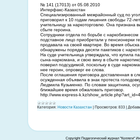
№ 141 (17013) от 05.08.2010
Интерфакс-Казахстан
Специализированный межрайонный суд по уго
приговорил к 10 годам лишения свободы 72-л
учительницу за наркоторговлю. Она признана в
сбыте героина.
Сотрудники отдела по борьбе с наркобизнесом 
подставное лицо приобретали у пенсионерки ге
продавала на своей квартире. Во время обыска
обнаружены порядка десяти пакетиков с наркот
На суде учительница утверждала, что купила п
сына-наркомана, и свою вину в сбыте наркотико
поверил подсудимой, поскольку в суде наркома
нее героин, опроверг ее слова.
После оглашения приговора доставленная в сл
осужденная объявила в знак протеста голодовк
Людмила Кузьменко. По словам защитника, ос
ближайшее время обжаловать приговор.
http://www.express-k.kz/show_article.php?art_id=
Категория:
Новости Казахстан
|
Просмотров:
833
|
Добави
Copyright Педагогический журнал "Коллеги" И