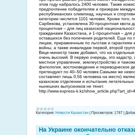
этом году набралось 2400 человек. Также комис
предпочтение победителям и призерам между
республиканских олимпиад, научных и спортивн
категории числится 1101 человек. Кроме того, 
Сарбекова, установлена 30-процентная квота д
процентная – для лиц казахской национальнос
гражданами Казахстана, и 1-процентная – для д
оставшихся без попечения родителей. Еще по 
лицам, приравненным по льготам и гарантиям 
войны, а также инвалидам первой, второй групп
Вице-министр также добавил, что на отдельные
очень высокий. В первую очередь, это кадастр,
местное управление, землеустройство и тамож
филология, востоковедение и переводческое де
претендуют по 40–50 человек.Самыми же нево
составляет лишь 0,56 человека на место) являю
казахском отделении и испытание летательных 
нынешних выпускников не тянет.
http://www.express-k.kz/show_article.php?art_id=
Категория:
Новости Казахстан
|
Просмотров:
1787
|
Доба
На Украине окончательно отказ