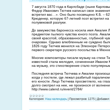
7 августа 1870 года в Карлсбаде (ныне Карловы
Федор Иванович Тютчев написал свое знаменит
встретил вас…». Оно было посвящено К.Б. – 6
Крюденер, которую 67-летний поэт встретил на
полувековой разлуки.
До замужества баронесса носила имя Амалия 
предметом пылкого чувства юного поэта. Амал
своей красотой, образованностью, глубиной чув
очарован. Однако влюбленным не суждено было
1826 году Тютчев женился на Элеоноре Петерс
первого секретаря русского посольства в Мюн
Многие композиторы писали музыку на стихи Т
известной стала мелодия, сочиненная Иваном 
на музыку, это стихотворение стало популярны
Последняя встреча Тютчева и Амалии произошл
когда у постели, где лежал разбитый параличом
его юности. Лицо Тютчева просветлело, на глаз
долго смотрел на нее, не произнося от волнен
http://www.calend.ru/event/2784/
Категория:
Наш календарь
|
Просмотров:
1275
|
Добавил: