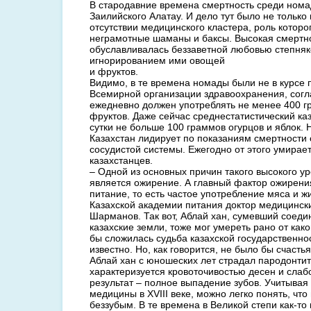
В стародавние времена смертность среди номад
Заилийского Алатау. И дело тут было не только
отсутствии медицинского кластера, роль которо
неграмотные шаманы и баксы. Высокая смертно
обуславливалась беззаветной любовью степняко
игнорированием ими овощей
и фруктов.
Видимо, в те времена номады были не в курсе
Всемирной организации здравоохранения, согл
ежедневно должен употреблять не менее 400 
фруктов. Даже сейчас среднестатистический ка
сутки не больше 100 граммов огурцов и яблок. 
Казахстан лидирует по показаниям смертности 
сосудистой системы. Ежегодно от этого умирае
казахстанцев.
– Одной из основных причин такого высокого у
является ожирение. А главный фактор ожирени
питание, то есть частое употребление мяса и ж
Казахской академии питания доктор медицинск
Шарманов. Так вот, Аблай хан, сумевший соеди
казахские земли, тоже мог умереть рано от како
бы сложилась судьба казахской государственно
известно. Но, как говорится, не было бы счасть
Аблай хан с юношеских лет страдал пародонтит
характеризуется кровоточивостью десен и слабо
результат – полное выпадение зубов. Учитывая
медицины в XVIII веке, можно легко понять, чт
беззубым. В те времена в Великой степи как-то