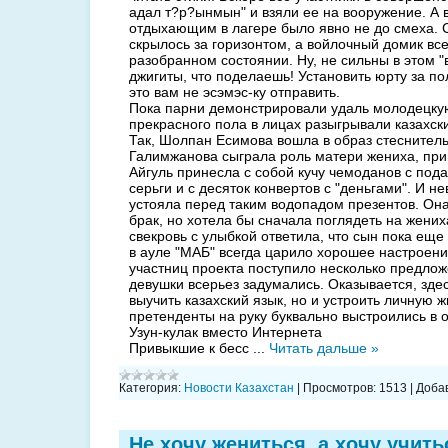
адал т?р?ынмын" и взяли ее на вооружение. А 
отдыхающим в лагере было явно не до смеха. 
скрылось за горизонтом, а войлочный домик вс
разобранном состоянии. Ну, не сильны в этом "
джигиты, что поделаешь! Установить юрту за п
это вам не эсэмэс-ку отправить.
Пока парни демонстрировали удаль молодецку
прекрасного пола в лицах разыгрывали казахск
Так, Шолпан Есимова вошла в образ стеснитель
Галимжанова сыграла роль матери жениха, при
Айгуль принесла с собой кучу чемоданов с под
серьги и с десяток конвертов с "деньгами". И не
устояла перед таким водопадом презентов. Она
брак, но хотела бы сначала поглядеть на жени
свекровь с улыбкой ответила, что сын пока еще
в ауле "МАБ" всегда царило хорошее настроение
участниц проекта поступило несколько предлож
девушки всерьез задумались. Оказывается, зде
выучить казахский язык, но и устроить личную ж
претенденты на руку буквально выстроились в 
Узун-кулак вместо Интернета
Привыкшие к бесс
...
Читать дальше »
Категория:
Новости Казахстан
|
Просмотров:
1513
|
Доба
Не хочу жениться, а хочу учить