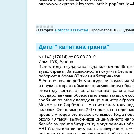
http://www.express-k.kz/show_article.php?art_id=
Категория:
Новости Казахстан
|
Просмотров:
1058
|
Доба
Дети " капитана гранта"
№ 142 (17014) от 06.08.2010
Илья ГУК, Астана
В этом году государство выделило около 35 тыс
вузах страны. За возможность получить беспла
поборются более 80 тысяч абитуриентов.
В Астане начала работу конкурсная комиссия 
и науки, которая займется присуждением образ
этом году, согласно постановлению правительс
государственный образовательный заказ, он сос
сообщил по этому поводу вице-министр образо
Махметгали Сарбеков. – На них в этом году по
человек. Это примерно 2,6 человека на одно м
прошлым годом это несколько выше. Тогда пода
около 70 тысяч выпускников.Вице-министр напо
борьбе за грант абитуриенту могут помочь наб
ЕНТ баллы или же результаты конкурсного тес
при прочих равных условиях имеют обладатели з