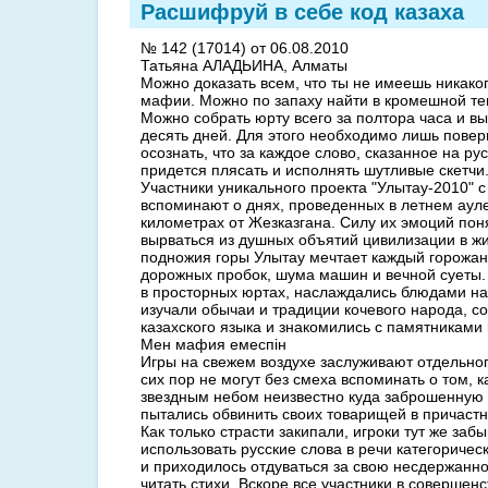
Расшифруй в себе код казаха
№ 142 (17014) от 06.08.2010
Татьяна АЛАДЬИНА, Алматы
Можно доказать всем, что ты не имеешь никако
мафии. Можно по запаху найти в кромешной те
Можно собрать юрту всего за полтора часа и вы
десять дней. Для этого необходимо лишь повери
осознать, что за каждое слово, сказанное на ру
придется плясать и исполнять шутливые скетчи
Участники уникального проекта "Улытау-2010" 
вспоминают о днях, проведенных в летнем ауле
километрах от Жезказгана. Силу их эмоций пон
вырваться из душных объятий цивилизации в ж
подножия горы Улытау мечтает каждый горожан
дорожных пробок, шума машин и вечной суеты.
в просторных юртах, наслаждались блюдами на
изучали обычаи и традиции кочевого народа, с
казахского языка и знакомились с памятниками 
Мен мафия емеспiн
Игры на свежем воздухе заслуживают отдельно
сих пор не могут без смеха вспоминать о том, 
звездным небом неизвестно куда заброшенную 
пытались обвинить своих товарищей в причастн
Как только страсти закипали, игроки тут же за
использовать русские слова в речи категоричес
и приходилось отдуваться за свою несдержаннос
читать стихи. Вскоре все участники в совершен