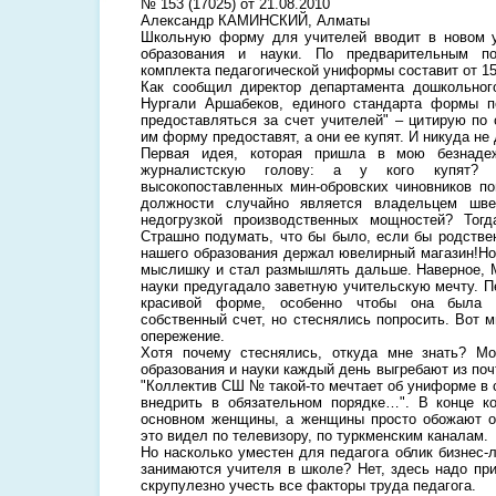
№ 153 (17025) от 21.08.2010
Александр КАМИНСКИЙ, Алматы
Школьную форму для учителей вводит в новом у
образования и науки. По предварительным п
комплекта педагогической униформы составит от 15
Как сообщил директор департамента дошкольног
Нургали Аршабеков, единого стандарта формы п
предоставляться за счет учителей" – цитирую по
им форму предоставят, а они ее купят. И никуда не 
Первая идея, которая пришла в мою безнаде
журналистскую голову: а у кого купят? 
высокопоставленных мин-обровских чиновников по
должности случайно является владельцем шве
недогрузкой производственных мощностей? Тогд
Страшно подумать, что бы было, если бы родствен
нашего образования держал ювелирный магазин!Но
мыслишку и стал размышлять дальше. Наверное, М
науки предугадало заветную учительскую мечту. П
красивой форме, особенно чтобы она была 
собственный счет, но стеснялись попросить. Вот 
опережение.
Хотя почему стеснялись, откуда мне знать? Мо
образования и науки каждый день выгребают из поч
"Коллектив СШ № такой-то мечтает об униформе в
внедрить в обязательном порядке…". В конце к
основном женщины, а женщины просто обожают о
это видел по телевизору, по туркменским каналам.
Но насколько уместен для педагога облик бизнес-
занимаются учителя в школе? Нет, здесь надо при
скрупулезно учесть все факторы труда педагога.