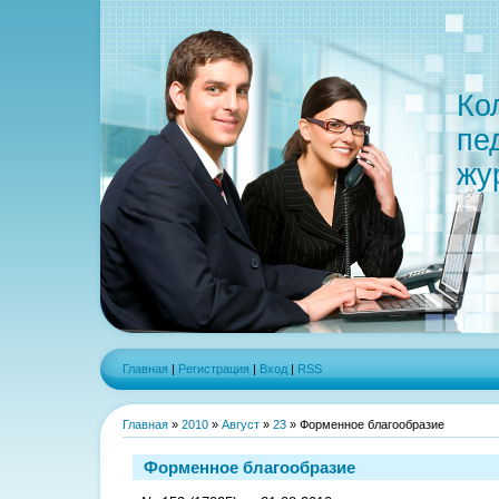
Ко
пе
жу
Главная
|
Регистрация
|
Вход
|
RSS
Главная
»
2010
»
Август
»
23
» Форменное благообразие
Форменное благообразие