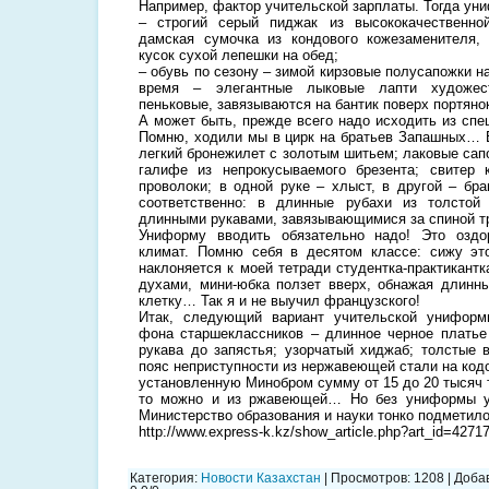
Например, фактор учительской зарплаты. Тогда уни
– строгий серый пиджак из высококачественно
дамская сумочка из кондового кожезаменителя,
кусок сухой лепешки на обед;
– обувь по сезону – зимой кирзовые полусапожки н
время – элегантные лыковые лапти художест
пеньковые, завязываются на бантик поверх портяно
А может быть, прежде всего надо исходить из спе
Помню, ходили мы в цирк на братьев Запашных… В
легкий бронежилет с золотым шитьем; лаковые сап
галифе из непрокусываемого брезента; свитер 
проволоки; в одной руке – хлыст, в другой – бр
соответственно: в длинные рубахи из толстой
длинными рукавами, завязывающимися за спиной т
Униформу вводить обязательно надо! Это озд
климат. Помню себя в десятом классе: сижу эт
наклоняется к моей тетради студентка-практикантк
духами, мини-юбка ползет вверх, обнажая длинны
клетку… Так я и не выучил французского!
Итак, следующий вариант учительской униформ
фона старшеклассников – длинное черное платье 
рукава до запястья; узорчатый хиджаб; толстые 
пояс неприступности из нержавеющей стали на код
установленную Минобром сумму от 15 до 20 тысяч 
то можно и из ржавеющей… Но без униформы уч
Министерство образования и науки тонко подметило
http://www.express-k.kz/show_article.php?art_id=4271
Категория
:
Новости Казахстан
|
Просмотров
:
1208
|
Доба