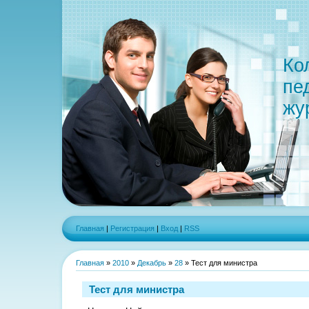
Ко
пе
жу
Главная
|
Регистрация
|
Вход
|
RSS
Главная
»
2010
»
Декабрь
»
28
» Тест для министра
Тест для министра