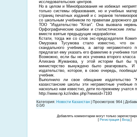
исследовательских центров.
Но в целом и Минобразования не избежал неприят
только системы образования, но и учебных матер
страниц печатных изданий и с экранов телевизоро
со школьным учебником по правилам дорожного дв
ТОО "Издательство "Кiтап”. Она вызвала нервн
Орфографические ошибки и стилистические ляпы 
вместе взятые предыдущие недоработки.
Кстати, тогда же со слов экс-председателя Коми
Омурзака Тусумова стало известно, что он
скандального учебника, а автор неграмотного 
предлагал ему указать его фамилию в учебнике тол
Возможно, если бы не иск ученика второго класса
Алихана Жуманова, у этой истории был бы тр
министерство вынуждено было реагировать. И
издательство, которое, в свою очередь, пообеща
учебник.
Выполнило ли свое обещание издательство "К
казахстанские школы эти неграмотные учебные по
насколько нам известно, дети по-прежнему учатся п
http://www.np.kz/index.php?newsid=7193
Категория
:
Новости Казахстан
|
Просмотров
:
964
|
Добав
0.0
/
0
Добавлять комментарии могут только зарегистрир
[
Регистрация
|
Вход
]