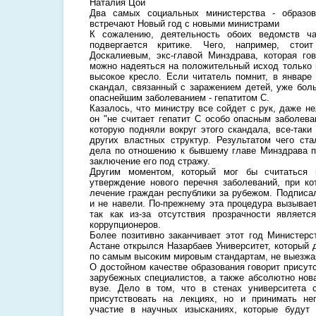
Наталия Цой
Два самых социальных министерства - образов
встречают Новый год с новыми министрами
К сожалению, деятельность обоих ведомств ч
подвергается критике. Чего, например, сто
Доскалиевым, экс-главой Минздрава, которая гов
можно надеяться на положительный исход только п
высокое кресло. Если читатель помнит, в январе
скандал, связанный с заражением детей, уже бол
опаснейшим заболеванием - гепатитом С.
Казалось, что министру все сойдет с рук, даже н
он "не считает гепатит С особо опасным заболева
которую подняли вокруг этого скандала, все-таки
других властных структур. Результатом чего ста
дела по отношению к бывшему главе Минздрава п
заключение его под стражу.
Другим моментом, который мог бы считаться 
утверждение нового перечня заболеваний, при ко
лечение граждан республики за рубежом. Подписал
и не навели. По-прежнему эта процедура вызывает
так как из-за отсутствия прозрачности являет
коррупционеров.
Более позитивно заканчивает этот год Министерс
Астане открылся Назарбаев Университет, который 
по самым высоким мировым стандартам, не выезжая
О достойном качестве образования говорит присут
зарубежных специалистов, а также абсолютно нов
вузе. Дело в том, что в стенах университета 
присутствовать на лекциях, но и принимать не
участие в научных изысканиях, которые будут 