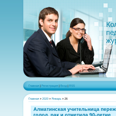
Ко
пе
жу
Главная
|
Регистрация
|
Вход
|
RSS
Главная
»
2020
»
Январь
»
26
Алматинская учительница переж
голод, рак и отметила 90-летие