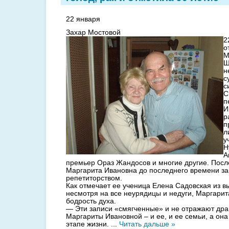
22 января
Захар Мостовой
2
о
М
Ш
н
с
с
С
п
И
р
п
л
у
Н
А
премьер Ораз Жандосов и многие другие. Посл
Маргарита Ивановна до последнего времени з
репетиторством.
Как отмечает ее ученица Елена Садовская из вы
несмотря на все неурядицы и недуги, Маргари
бодрость духа.
— Эти записи «смягченные» и не отражают дра
Маргариты Ивановной – и ее, и ее семьи, а он
этапе жизни.
...
Читать дальше »