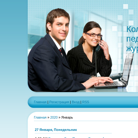
Ко
пе
жу
Главная
|
Регистрация
|
Вход
|
RSS
Главная
»
2020
»
Январь
27 Января, Понедельник