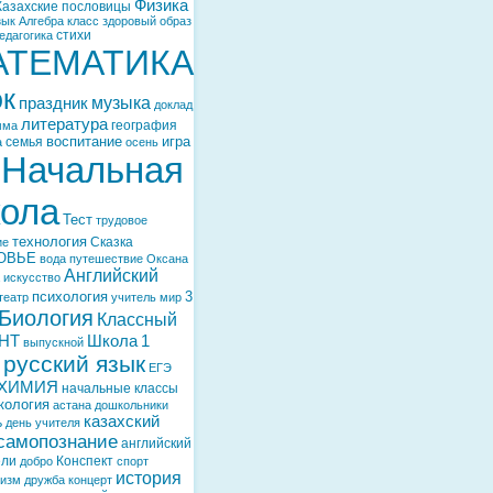
Физика
Казахские пословицы
зык
Алгебра
класс
здоровый образ
стихи
едагогика
АТЕМАТИКА
ок
музыка
праздник
доклад
литература
география
мма
воспитание
игра
семья
а
осень
Начальная
ола
Тест
трудовое
технология
Сказка
ие
ОВЬЕ
вода
путешествие
Оксана
Английский
искусство
психология
3
театр
учитель
мир
Биология
Классный
НТ
Школа
1
выпускной
русский язык
ЕГЭ
ХИМИЯ
начальные классы
кология
астана
дошкольники
казахский
ь
день учителя
самопознание
английский
ели
Конспект
добро
спорт
история
тизм
дружба
концерт