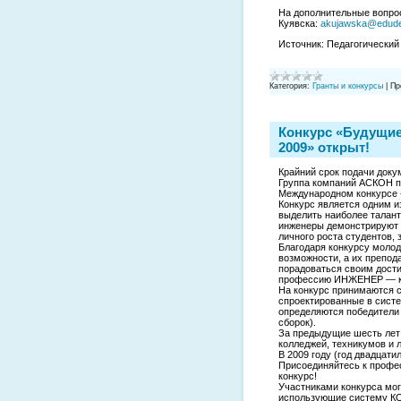
На дополнительные вопрос
Куявска:
akujawska@edude
Источник: Педагогический 
Категория:
Гранты и конкурсы
|
Пр
Конкурс «Будущи
2009» открыт!
Крайний срок подачи докум
Группа компаний АСКОН п
Международном конкурсе
Конкурс является одним и
выделить наиболее талант
инженеры демонстрируют с
личного роста студентов,
Благодаря конкурсу моло
возможности, а их препод
порадоваться своим дости
профессию ИНЖЕНЕР — ка
На конкурс принимаются 
спроектированные в сист
определяются победители 
сборок).
За предыдущие шесть лет 
колледжей, техникумов и 
В 2009 году (год двадцат
Присоединяйтесь к профе
конкурс!
Участниками конкурса мог
использующие систему КО