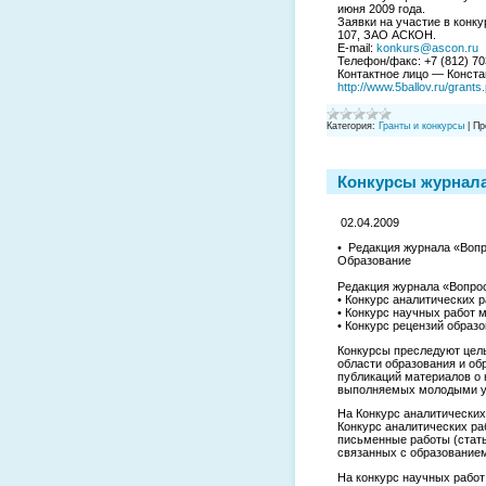
июня 2009 года.
Заявки на участие в конку
107, ЗАО АСКОН.
E-mail:
konkurs@ascon.ru
Телефон/факс: +7 (812) 70
Контактное лицо — Конст
http://www.5ballov.ru/grant
Категория:
Гранты и конкурсы
|
Пр
Конкурсы журнала
02.04.2009
• Редакция журнала «Воп
Образование
Редакция журнала «Вопрос
• Конкурс аналитических р
• Конкурс научных работ 
• Конкурс рецензий образ
Конкурсы преследуют цель
области образования и об
публикаций материалов о 
выполняемых молодыми у
На Конкурс аналитических 
Конкурс аналитических р
письменные работы (стать
связанных с образованием
На конкурс научных рабо