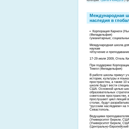
Категория:
Гранты и конкурсы
|
Пр
Международная шк
наследия в глоба
• Корпорация Карнеги (Нь
(Филадельфия)
гуманитарные; социальны
Международная школа для
наукам
«Изучение и преподавание
17-29 июля 2009, Отель К
При поддержке Корпорации
Темпл (Филадельфия)
В работе школы примут уч
истории, культуры и языка
пространства, а также 10
школе будут вести специ
США. Основной целью шко
образовательных стратегий
советском пространстве, 
прослушают цикл лекций в
столах, будут разрабатыв
“русским наследием» на т
Севастополь.
Ведущими преподавателям
(Университет Беркли, США
(Университет Беркли, СШ
(Центрально-Европейский 