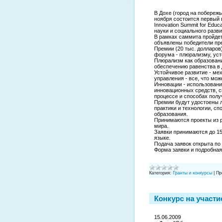
В Дохе (город на побережь
ноября состоится первый
Innovation Summit for Edu
науки и социального разви
В рамках саммита пройдет
объявлены победители пре
Премии (20 тыс. долларо
форума - плюрализму, ус
Плюрализм как образован
обеспечению равенства в 
Устойчивое развитие - ме
управления - все, что мо
Инновации - использовани
инновационных средств, 
процессе и способах полу
Премии будут удостоены 
практики и технологии, 
образования.
Принимаются проекты из р
мира.
Заявки принимаются до 15
языке.
Подача заявок открыта по
Форма заявки и подробная
Категория:
Гранты и конкурсы
|
Пр
Конкурс на участи
15.06.2009