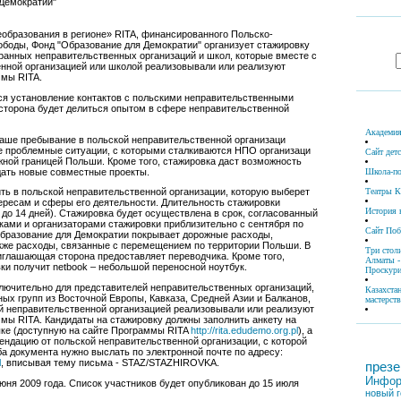
 Демократии"
образования в регионе» RITA, финансированного Польско-
боды, Фонд "Образование для Демократии" организует стажировку
ранных неправительственных организаций и школ, которые вместе с
нной организацией или школой реализовывали или реализуют
ммы RITA.
ся установление контактов с польскими неправительственными
сторона будет делиться опытом в сфере неправительственной
Академия
аше пребывание в польской неправительственной организаци
е проблемные ситуации, с которыми сталкиваются НПО организаци
Сайт дет
южной границей Польши. Кроме того, стажировка даст возможность
дать новые совместные проекты.
Школа-по
Театры К
ть в польской неправительственной организации, которую выберет
тересам и сферы его деятельности. Длительность стажировки
История 
7 до 14 дней). Стажировка будет осуществлена в срок, согласованный
ами и организаторами стажировки приблизительно с сентября по
Сайт По
Образование для Демократии покрывает дорожные расходы,
акже расходы, связанные с перемещением по территории Польши. В
Три стол
глашающая сторона предоставляет переводчика. Кроме того,
Алматы -
ки получит netbook – небольшой переносной ноутбук.
Проскури
лючительно для представителей неправительственных организаций,
Казахста
ых групп из Восточной Европы, Кавказа, Средней Азии и Балканов,
мастерств
й неправительственной организацией реализовывали или реализуют
мы RITA. Кандидаты на стажировку должны заполнить анкету на
ыке (доступную на сайте Программы RITA
http://rita.edudemo.org.pl
), а
ендацию от польской неправительственной организации, с которой
ба документа нужно выслать по электронной почте по адресу:
l
, вписывая тему письма - STAZ/STAZHIROVKA.
презе
Инфор
юня 2009 года. Список участников будет опубликован до 15 июля
новый г