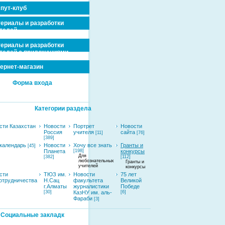
пут-клуб
ериалы и разработки
телей
ериалы и разработки
телей с приложениями
ернет-магазин
Форма входа
Категории раздела
сти Казахстан
Новости
Портрет
Новости
Россия
учителя
сайта
[11]
[76]
[389]
календарь
Новости
Хочу все знать
Гранты и
[45]
Планета
[198]
конкурсы
Для
[382]
[112]
любознательных
Гранты и
учителей
конкурсы
сти
ТЮЗ им.
Новости
75 лет
отрудничества
Н.Сац
факультета
Великой
г.Алматы
журналистики
Победе
[30]
КазНУ им. аль-
[6]
Фараби
[3]
Социальные закладк