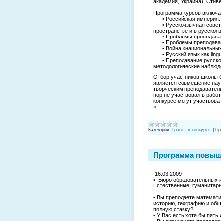
академия, Украина), Стиве
Программа курсов включа
• Российская империя: н
• Русскоязычная советск
пространстве и в русскоя
• Проблемы преподавания
• Проблемы преподавания
• Война «национальных и
• Русский язык как lingu
• Преподавание русского
методологические наблюд
Отбор участников школы б
является совмещение науч
творческим преподаватель
пор не участвовал в рабо
конкурсе могут участвова
»
Категория:
Гранты и конкурсы
|
Пр
Программа повыше
16.03.2009
• Бюро образовательных 
Естественные; гуманитар
- Вы преподаете математи
историю, географию и общ
полную ставку?
- У Вас есть хотя бы пять