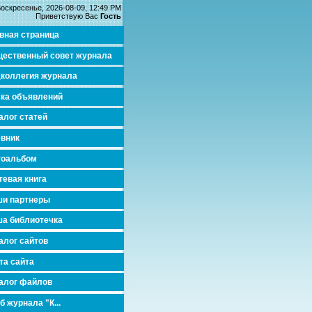
оскресенье, 2026-08-09, 12:49 PM
Приветствую Вас
Гость
вная страница
ественный совет журнала
коллегия журнала
ка объявлений
алог статей
вник
тоальбом
тевая книга
и партнеры
а библиотечка
алог сайтов
та сайта
алог файлов
б журнала "К...