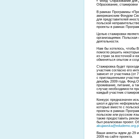
• Фонд "Образование для
Образование, стажировки
В рамках Программы «Пре
американским Фондом Сво
для представителей иност
польской неправительстве
проекты в рамках Програ
Целью стажировки являет
организациями. Польская 
деятельности.
Нам бы хотелось, чтобы В
помогло решить некоторы
из стран за восточной и 
обменяться опытом и соз
Стажировка будет проходи
участник согласно его ин
зависит от участника (от 
с приглашенными участник
декабрь 2009 года. Фонд 
проживание, питание, а т
случае необходимости при
каждый участник стажиров
Конкурс предназначен иск
школ и других неформальн
которые вместе с польско
проекты в рамках Програм
польском или русском яз
также предоставить реком
был реализован проект. О
akujawska@edudemo.org.p
Ваши анкеты ждем до 29 и
2009 на сайте проекта.