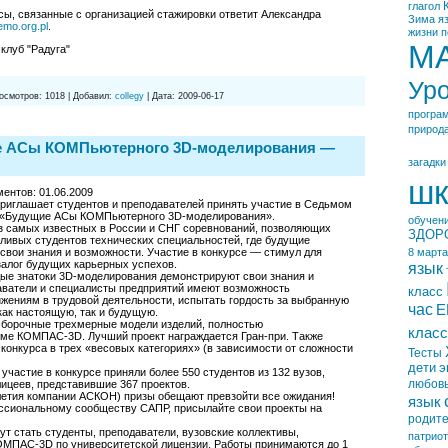
глагол
ы, связанные с организацией стажировки ответит Александра
Зима
я
mo.org.pl
.
жизни
п
М
клуб "Радуга"
Ур
осмотров:
1018
|
Добавил:
collegy
|
Дата:
2009-06-17
програ
природ
е АСы КОМПьютерного 3D-моделирования —
загадки
шк
ентов: 01.06.2009
риглашает студентов и преподавателей принять участие в Седьмом
 «Будущие АСы КОМПьютерного 3D-моделирования».
обучен
з самых известных в России и СНГ соревнований, позволяющих
ЗДОР
ливых студентов технических специальностей, где будущие
вои знания и возможности. Участие в конкурсе — стимул для
8 марта
 залог будущих карьерных успехов.
язык
дые знатоки 3D-моделирования демонстрируют свои знания и
аватели и специалисты предприятий имеют возможность
класс
жениям в трудовой деятельности, испытать гордость за выбранную
час
Е
к настоящую, так и будущую.
сборочные трехмерные модели изделий, полностью
класс
еме КОМПАС-3D. Лучший проект награждается Гран-при. Также
конкурса в трех «весовых категориях» (в зависимости от сложности
Тесты
дети
э
участие в конкурсе приняли более 550 студентов из 132 вузов,
любов
лицеев, представившие 367 проектов.
илетия компании АСКОН) призы обещают превзойти все ожидания!
язык
ссиональному сообществу САПР, присылайте свои проекты на
родит
ут стать студенты, преподаватели, вузовские коллективы,
патрио
МПАС-3D по университетской лицензии. Работы принимаются до 1