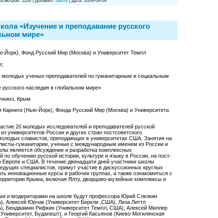
осмотров:
1100
|
Добавил:
dasha
|
Дата:
2009-04-04
ола «Изучение и преподавание русского
льном мире»
ю-Йорк), Фонд Русский Мир (Москва) и Университет Темпл
е;
 молодых ученых-преподавателей по гуманитарным и социальным
 русского наследия в глобальном мире»
ичкинэ, Крым
 Карнеги (Нью-Йорк), Фонда Русский Мир (Москва) и Университета
астие 20 молодых исследователей и преподавателей русской
 из университетов России и других стран постсоветского
 молодых славистов, преподающих в университетах США. Занятия на
алисты-гуманитарии, ученые с международным именем из России и
лы является обсуждение и разработка комплексных
 по обучению русской истории, культуре и языку в России, на пост-
в Европе и США. В течение двенадцати дней участники школы
едущих специалистов, примут участие в дискуссионных круглых
ать инновационные курсы в рабочих группах, а также ознакомиться с
ерритории Крыма, включая Ялту, дворцово-музейные комплексы и
и и модераторами на школе будут профессора Юрий Слезкин
), Алексей Юрчак (Университет Беркли ,США), Лиза Литтл
А), Бенджамин Рифкин (Университет Темпл, США), Алексей Миллер
Университет, Будапешт), и Георгий Касьянов (Киево-Могилянская