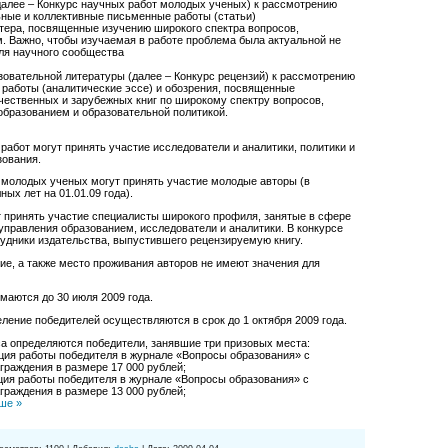
далее – Конкурс научных работ молодых ученых) к рассмотрению
ные и коллективные письменные работы (статьи)
тера, посвященные изучению широкого спектра вопросов,
. Важно, чтобы изучаемая в работе проблема была актуальной не
для научного сообщества
зовательной литературы (далее – Конкурс рецензий) к рассмотрению
работы (аналитические эссе) и обозрения, посвященные
чественных и зарубежных книг по широкому спектру вопросов,
 образованием и образовательной политикой.
работ могут принять участие исследователи и аналитики, политики и
зования.
 молодых ученых могут принять участие молодые авторы (в
ных лет на 01.01.09 года).
т принять участие специалисты широкого профиля, занятые в сфере
 управления образованием, исследователи и аналитики. В конкурсе
рудники издательства, выпустившего рецензируемую книгу.
ие, а также место проживания авторов не имеют значения для
маются до 30 июля 2009 года.
еление победителей осуществляются в срок до 1 октября 2009 года.
са определяются победители, занявшие три призовых места:
ция работы победителя в журнале «Вопросы образования» с
граждения в размере 17 000 рублей;
ция работы победителя в журнале «Вопросы образования» с
граждения в размере 13 000 рублей;
ше »