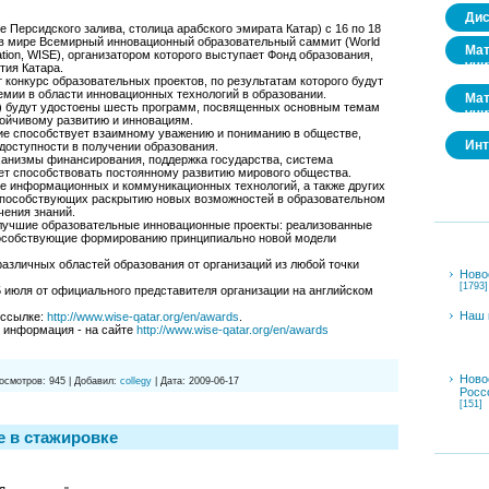
Дис
е Персидского залива, столица арабского эмирата Катар) с 16 по 18
 в мире Всемирный инновационный образовательный саммит (World
Мат
cation, WISE), организатором которого выступает Фонд образования,
учи
тия Катара.
 конкурс образовательных проектов, по результатам которого будут
мии в области инновационных технологий в образовании.
Мат
в) будут удостоены шесть программ, посвященных основным темам
учи
тойчивому развитию и инновациям.
ие способствует взаимному уважению и пониманию в обществе,
Инт
доступности в получении образования.
ханизмы финансирования, поддержка государства, система
жет способствовать постоянному развитию мирового общества.
е информационных и коммуникационных технологий, а также других
способствующих раскрытию новых возможностей в образовательном
чения знаний.
лучшие образовательные инновационные проекты: реализованные
способствующие формированию принципиально новой модели
азличных областей образования от организаций из любой точки
Ново
[1793]
 июля от официального представителя организации на английском
Наш 
 ссылке:
http://www.wise-qatar.org/en/awards
.
 информация - на сайте
http://www.wise-qatar.org/en/awards
Ново
осмотров:
945
|
Добавил:
collegy
|
Дата:
2009-06-17
Росс
[151]
е в стажировке