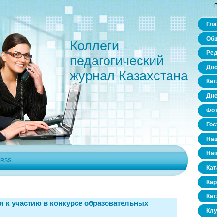
В
Гла
Общ
Коллеги -
Ред
педагогический
Дос
журнал Казахстана
Кат
Дне
Фо
Гос
Наш
Наш
|
RSS
Кат
Кар
Кат
 к участию в конкурсе образовательных
Клу