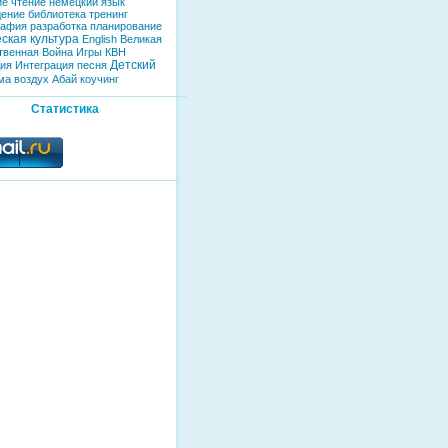
ие
чтение
немецкий язык
дение
библиотека
тренинг
рафия
разработка
планирование
ская культура
English
Великая
твенная Война
Игры
КВН
Детский
дия
Интеграция
песня
ма
воздух
Абай
коучинг
Статистика