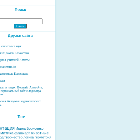
Поиск
Друзья сайта
 сказочных наук
ских домов Казахстана
ртал учителей Алматы
азахстана.kz
комсомола Казахстана
беды
ицы в лицах: Верный, Алма-Ата,
 персональный сайт Владимира
на
нская Академия журналистского
а
Теги
нтация
Ирина Борисенко
матика
животные
флипчарт
од
творчество
логика
геометрия