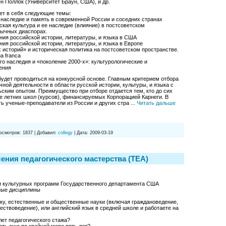
н Поллок (Университет Браун, США), и др.
ет в себя следующие темы:
аследие и память в современной России и соседних странах
ая культура и ее наследие (влияние) в постсоветском
зычных диаспорах.
 российской истории, литературы, и языка в США
 российской истории, литературы, и языка в Европе
сторий» и историческая политика на постсоветском пространстве.
a franca
 наследия и «поколение 2000-х»: культурологические и
ения
удет проводиться на конкурсной основе. Главным критерием отбора
ной деятельности в области русской истории, культуры, и языка с
ским опытом. Преимущество при отборе отдается тем, кто до сих
те летних школ (курсов), финансируемых Корпорацией Карнеги. В
ть ученые-преподаватели из России и других стра
...
Читать дальше
осмотров:
1837
|
Добавил:
collegy
|
Дата:
2009-03-19
ния педагогического мастерства (TEA)
и культурных программ Государственного департамента США
ные дисциплины
ку, естественные и общественные науки (включая граждановедение,
ествоведение), или английский язык в средней школе и работаете на
 лет педагогического стажа?