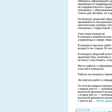
«Вопросы образования» (
принимаются индивидуаль
исследовательского харак
связанных с образованием
только для авторов, но и 
.
На Конкурс рецензий обра
принимаются письменные 
критическому разбору оте
связанных с педагогикой,
Участники конкурсов
В конкурсе аналитических 
управленцы в сфере обра
В конкурсе научных работ
возрасте не старше 35 пол
В конкурсе рецензий могу
журналистики, политики и
не могут участвовать сот
Место работы и образован
участия в конкурсах.
Работы на конкурсы прини
Экспертиза работ и опред
По итогам каждого конкур
• первое место — публика
выплатой денежного возна
• второе место — публика
выплатой денежного возна
• третье ме
...
Читать даль