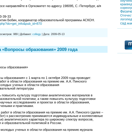
обучен
краеве
рсе направляйте в Оргкомитет по адресу 198095, С.-Петеpбуpг, a/я
хореог
Физиче
Отечес
3-39-33
логопе
антин Бобин, координатор образовательной программы АСКОН.
сад
ма
s.php?do=get_info&pub_id=870
осмотров:
989
|
Добавил:
collegy
|
Дата:
2009-05-13
 «Вопросы образования» 2009 года
росы образования»
ы образования» с 1 марта по 1 октября 2009 года проводит:
абот в области образования на премию им. А.А. Пинского
молодых ученых в области образования
овательной литературы
 повысить культуру подготовки аналитических материалов в
разовательной политики; а также повысить культуру подготовки
научных исследованиях и проектах в области образования,
чеными и практиками.
работ в области образования на премию им. А.А. Пинского (далее –
абот) к рассмотрению принимаются индивидуальные и коллективные
и) аналитического характера по широкому спектру вопросов,
 и образовательной политикой в России.
т молодых ученых в области образования на премию журнала