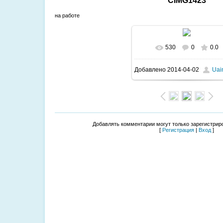
CIMG1423
на работе
530
0
0.0
В реальном размер
Добавлено
2014-04-02
Uai
1062x1600
/ 133.1Kb
Добавлять комментарии могут только зарегистрир
[
Регистрация
|
Вход
]