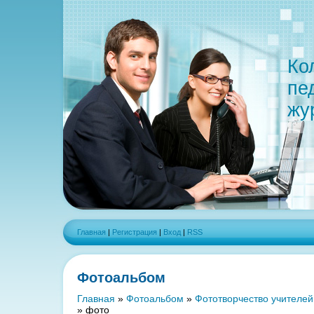
Ко
пе
жу
Главная
|
Регистрация
|
Вход
|
RSS
Фотоальбом
Главная
»
Фотоальбом
»
Фототворчество учителей
» фото