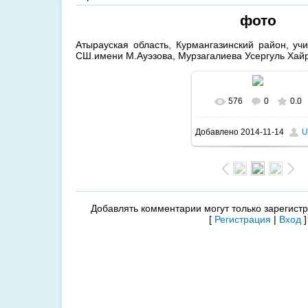
фото
Атырауская область, Курмангазинский район, уч
СШ.имени М.Ауэзова, Мурзагалиева Усергуль Хай
576
0
0.0
В реальном размер
Добавлено
2014-11-14
U
633x504
/ 70.9Kb
Добавлять комментарии могут только зарегист
[
Регистрация
|
Вход
]