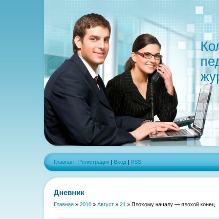
Ко
пе
жу
Главная
|
Регистрация
|
Вход
|
RSS
Дневник
Главная
»
2010
»
Август
»
21
» Плохому началу — плохой конец.