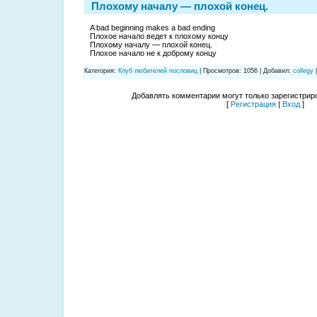
Плохому началу — плохой конец.
A bad beginning makes a bad ending
Плохое начало ведет к плохому концу
Плохому началу — плохой конец.
Плохое начало не к доброму концу
Категория
:
Клуб любителей пословиц
|
Просмотров
:
1056
|
Добавил
:
collegy
Добавлять комментарии могут только зарегистрир
[
Регистрация
|
Вход
]