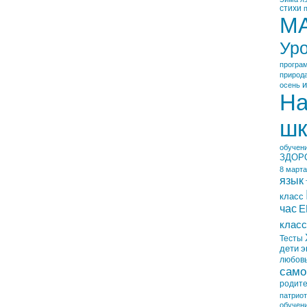
стихи
М
Ур
програ
природ
и
осень
На
шк
обучен
ЗДОР
8 марта
язык
класс
час
Е
класс
Тесты
дети
э
любов
само
родит
патрио
обучен