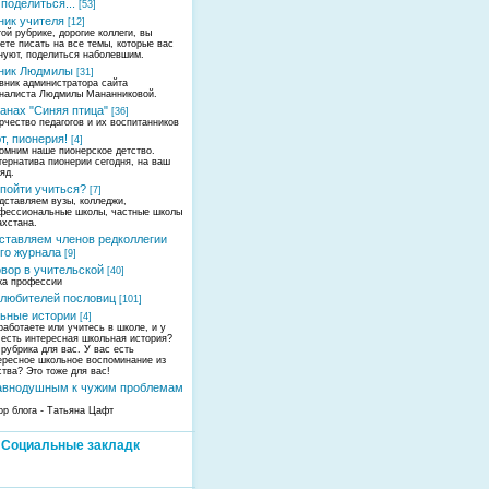
поделиться...
[53]
ник учителя
[12]
той рубрике, дорогие коллеги, вы
ете писать на все темы, которые вас
нуют, поделиться наболевшим.
ник Людмилы
[31]
вник администратора сайта
налиста Людмилы Мананниковой.
анах "Синяя птица"
[36]
рчество педагогов и их воспитанников
т, пионерия!
[4]
омним наше пионерское детство.
тернатива пионерии сегодня, на ваш
ляд.
 пойти учиться?
[7]
дставляем вузы, колледжи,
фессиональные школы, частные школы
ахстана.
ставляем членов редколлегии
го журнала
[9]
овор в учительской
[40]
ка профессии
 любителей пословиц
[101]
ьные истории
[4]
работаете или учитесь в школе, и у
 есть интересная школьная история?
 рубрика для вас. У вас есть
ересное школьное воспоминание из
ства? Это тоже для вас!
авнодушным к чужим проблемам
ор блога - Татьяна Цафт
Социальные закладк