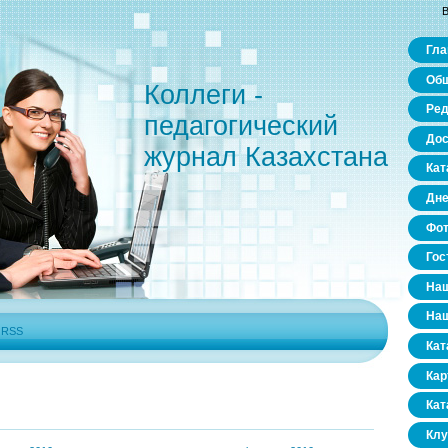
В
Гла
Общ
Коллеги -
Ред
педагогический
Дос
журнал Казахстана
Кат
Дне
Фо
Гос
Наш
Наш
|
RSS
Кат
Кар
Кат
Клу