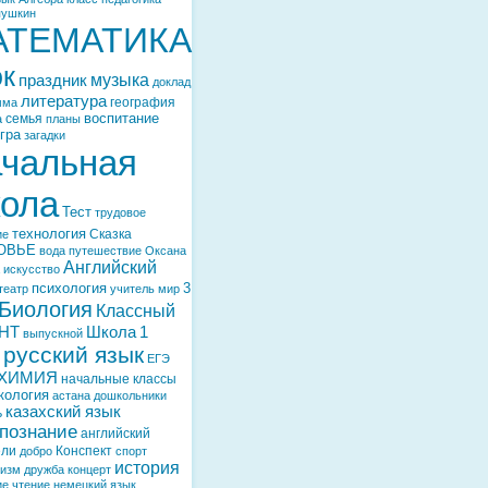
пушкин
АТЕМАТИКА
ок
музыка
праздник
доклад
литература
география
мма
воспитание
семья
а
планы
гра
загадки
чальная
ола
Тест
трудовое
технология
Сказка
ие
ОВЬЕ
вода
путешествие
Оксана
Английский
искусство
психология
3
театр
учитель
мир
Биология
Классный
НТ
Школа
1
выпускной
русский язык
ЕГЭ
ХИМИЯ
начальные классы
кология
астана
дошкольники
казахский язык
ь
познание
английский
ели
Конспект
добро
спорт
история
тизм
дружба
концерт
ие
чтение
немецкий язык