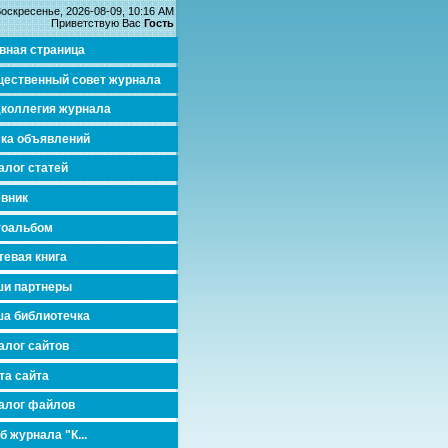
оскресенье, 2026-08-09, 10:16 AM
Приветствую Вас
Гость
вная страница
ественный совет журнала
коллегия журнала
ка объявлений
алог статей
вник
тоальбом
тевая книга
и партнеры
а библиотечка
алог сайтов
та сайта
алог файлов
б журнала "К...