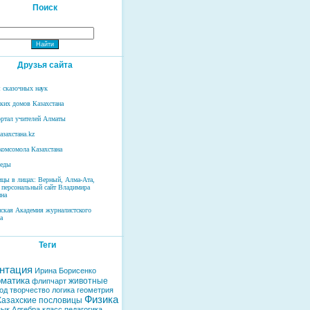
Поиск
Друзья сайта
 сказочных наук
ских домов Казахстана
ртал учителей Алматы
азахстана.kz
комсомола Казахстана
беды
ицы в лицах: Верный, Алма-Ата,
 персональный сайт Владимира
на
нская Академия журналистского
а
Теги
нтация
Ирина Борисенко
матика
животные
флипчарт
од
творчество
логика
геометрия
Физика
Казахские пословицы
зык
Алгебра
класс
педагогика