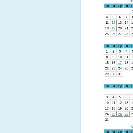
Ян
Пн
Вт
Ср
Чт
П
4
5
6
7
11
12
13
14
1
18
19
20
21
2
25
26
27
28
2
Пн
Вт
Ср
Чт
П
1
2
3
4
8
9
10
11
1
15
16
17
18
1
22
23
24
25
2
29
30
31
Пн
Вт
Ср
Чт
П
3
4
5
6
10
11
12
13
1
17
18
19
20
2
24
25
26
27
2
31
А
Пн
Вт
Ср
Чт
П