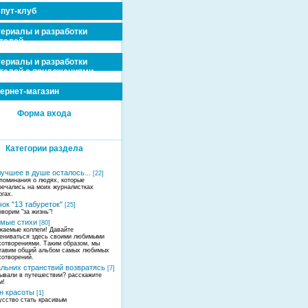
пут-клуб
ериалы и разработки
телей
ериалы и разработки
телей с приложениями
ернет-магазин
Форма входа
Категории раздела
лучшее в душе осталось...
[22]
поминания о людях, которые
речались на моих журналистках
огах.
ок "13 табуреток"
[25]
оворим "за жизнь"!
мые стихи
[80]
жаемые коллеги! Давайте
ениваться здесь своими любимыми
хотворениями. Таким образом, мы
тавим общий альбом самых любимых
хотворений.
альних странствий возвратясь
[7]
ывали в путешествии? расскажите
м!
н красоты
[1]
усство стать красивым