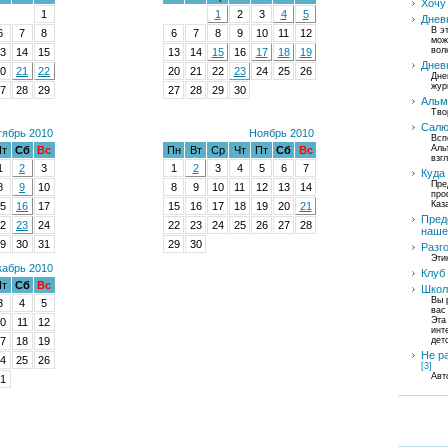
Хочу 
1
1
2
3
4
5
Днев
В э
6
7
8
6
7
8
9
10
11
12
мож
вол
3
14
15
13
14
15
16
17
18
19
Днев
0
21
22
20
21
22
23
24
25
26
Дне
жур
7
28
29
27
28
29
30
Альм
Тво
Салю
ябрь 2010
Ноябрь 2010
Всп
Аль
т
Сб
Вс
Пн
Вт
Ср
Чт
Пт
Сб
Вс
взг
1
2
3
1
2
3
4
5
6
7
Куда
Пре
8
9
10
8
9
10
11
12
13
14
про
Каз
5
16
17
15
16
17
18
19
20
21
Пред
2
23
24
22
23
24
25
26
27
28
наше
9
30
31
29
30
Разг
Эти
кабрь 2010
Клуб
т
Сб
Вс
Школ
Вы 
3
4
5
вас
Эта
0
11
12
инт
7
18
19
дет
Не р
4
25
26
[3]
Авт
1