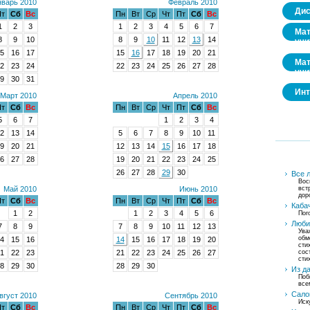
варь 2010
Февраль 2010
Дис
т
Сб
Вс
Пн
Вт
Ср
Чт
Пт
Сб
Вс
1
2
3
1
2
3
4
5
6
7
Мат
8
9
10
8
9
10
11
12
13
14
учи
5
16
17
15
16
17
18
19
20
21
Мат
2
23
24
22
23
24
25
26
27
28
учи
9
30
31
Инт
Март 2010
Апрель 2010
т
Сб
Вс
Пн
Вт
Ср
Чт
Пт
Сб
Вс
5
6
7
1
2
3
4
2
13
14
5
6
7
8
9
10
11
9
20
21
12
13
14
15
16
17
18
6
27
28
19
20
21
22
23
24
25
26
27
28
29
30
Все 
Вос
Май 2010
Июнь 2010
вст
дор
т
Сб
Вс
Пн
Вт
Ср
Чт
Пт
Сб
Вс
Кабач
1
2
1
2
3
4
5
6
Пог
Люби
7
8
9
7
8
9
10
11
12
13
Ува
обм
4
15
16
14
15
16
17
18
19
20
сти
1
22
23
21
22
23
24
25
26
27
сос
сти
8
29
30
28
29
30
Из д
Поб
все
Сало
вгуст 2010
Сентябрь 2010
Иск
т
Сб
Вс
Пн
Вт
Ср
Чт
Пт
Сб
Вс