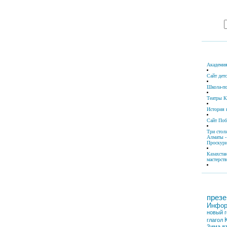
Академия
Сайт дет
Школа-по
Театры К
История 
Сайт По
Три стол
Алматы -
Проскури
Казахста
мастерств
презе
Инфор
новый г
глагол
Зима
я