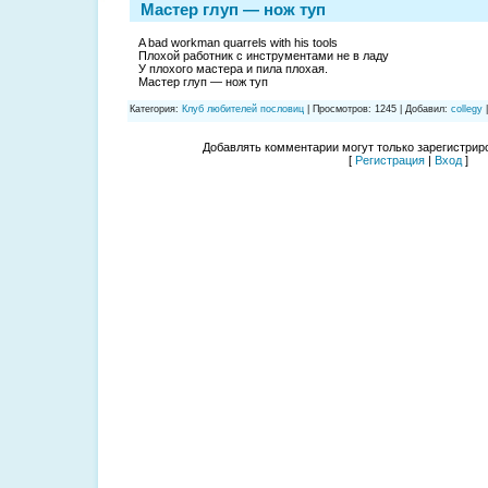
Мастер глуп — нож туп
A bad workman quarrels with his tools
Плохой работник с инструментами не в ладу
У плохого мастера и пила плохая.
Мастер глуп — нож туп
Категория
:
Клуб любителей пословиц
|
Просмотров
:
1245
|
Добавил
:
collegy
Добавлять комментарии могут только зарегистрир
[
Регистрация
|
Вход
]