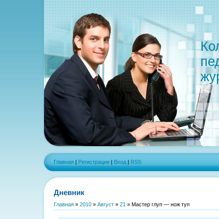
Ко
пе
жу
Главная
|
Регистрация
|
Вход
|
RSS
Дневник
Главная
»
2010
»
Август
»
21
» Мастер глуп — нож туп