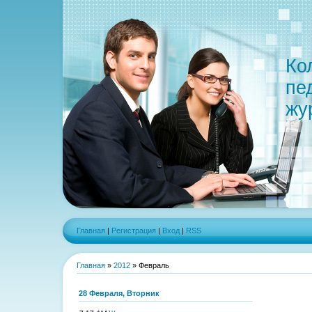
Ко
пе
жу
Главная
|
Регистрация
|
Вход
|
RSS
Главная
»
2012
»
Февраль
28 Февраля, Вторник