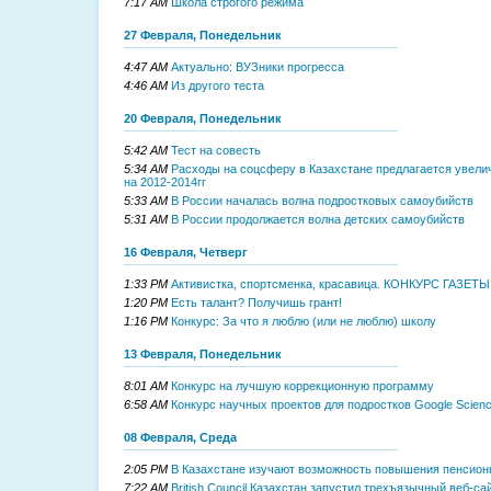
7:17 AM
Школа строгого режима
27 Февраля, Понедельник
4:47 AM
Актуально: ВУЗники прогресса
4:46 AM
Из другого теста
20 Февраля, Понедельник
5:42 AM
Тест на совесть
5:34 AM
Расходы на соцсферу в Казахстане предлагается увелич
на 2012-2014гг
5:33 AM
В России началась волна подростковых самоубийств
5:31 AM
В России продолжается волна детских самоубийств
16 Февраля, Четверг
1:33 PM
Активистка, спортсменка, красавица. КОНКУРС ГАЗЕТЫ
1:20 PM
Есть талант? Получишь грант!
1:16 PM
Конкурс: За что я люблю (или не люблю) школу
13 Февраля, Понедельник
8:01 AM
Конкурс на лучшую коррекционную программу
6:58 AM
Конкурс научных проектов для подростков Google Science
08 Февраля, Среда
2:05 PM
В Казахстане изучают возможность повышения пенсион
7:22 AM
British Council Казахстан запустил трехъязычный веб-са