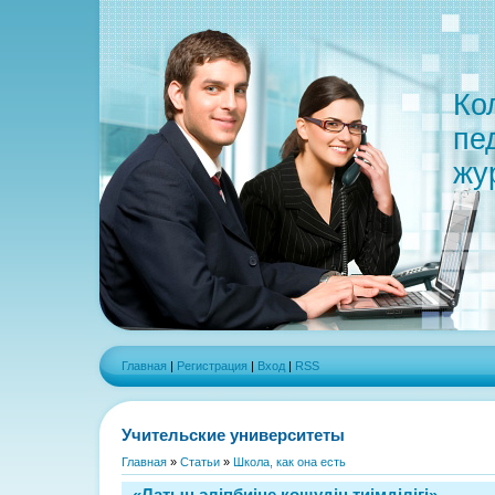
Ко
пе
жу
Главная
|
Регистрация
|
Вход
|
RSS
Учительские университеты
Главная
»
Статьи
»
Школа, как она есть
«Латын әліпбиіне көшудің тиімділігі»