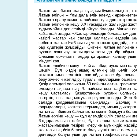
Латын әліпбиінің жаңа нұсқасы-бүкілхалықтың т
Латын әліпбиі – Ұлы дала елін әлемдік өркениетпе
Латынға оралу заман талабынан туындап отырған қа
Латын әліпбиіне көшу ХХІ ғасырдың жалынды жас
тудырмайды деп сенімді айтуға болады. Мағжан сен
қабылдай алады. «Жастар-еліміздің болашағы» деп
қазіргі жастар қай салада болмасын өздерін бе
себепті жастар Елбасының ұсынысын қолдайды жә
бар күштерін жұмсайды. Өйткені латын әліпбиіне 
рухани жаңғыру жолындағы тағы да бір айқын 
Әлемнің өркениетті елдер қатарынан қалмау үшін 
міндеті көп.
Латын әліпбиіне көшу – жай әліпбиді ауыстыра салу 
шешім. Бұл біздің ашық әлемнің бір бөлігі б
жылжығымыз келетінін растайды және бұл осыған
беру жүйесін жетілдіру туралы идеялармен байланы
Қазір әлемдегі халықтың 80 пайызы латын графикас
әлемдегі ақпараттың 70 пайызы осы таңбамен та
көшу бастамасы Қазақстанның рухани болмысы
өзгертіп, оны жаңғыртуға зор үлес қосады. Жер б
салада қолданылатыны байқалады. Барлық ма
формулалары, көптеген терминдер, мамандықтарға
латын әліпбиімен байланысты екенін байқауға бола
Латын әрпіне көшу — бұл әлемдік білім саласын иг
бағдарламасына сәйкес, бүкіл әлем қарым-қатын
жастарымыздың тезірек игеруіне мүмкіндік жасай
жастарының биік белесте болуы үшін және әлем жа
деңгейде болуы үшін де латын графикасына ау