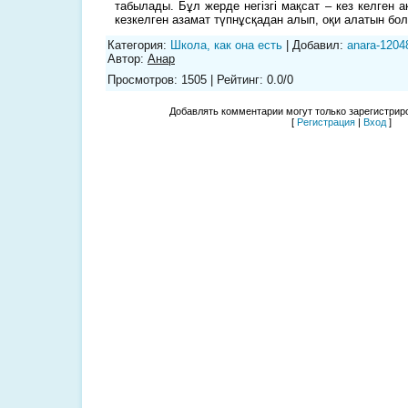
табылады. Бұл жерде негізгі мақсат – кез келген а
кезкелген азамат түпнұсқадан алып, оқи алатын бо
Категория
:
Школа, как она есть
|
Добавил
:
anara-1204
Автор
:
Анар
Просмотров
:
1505
|
Рейтинг
:
0.0
/
0
Добавлять комментарии могут только зарегистрир
[
Регистрация
|
Вход
]