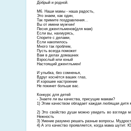
Добрый и родной.
М6. Наши мамы - наша радость,
Это знаем, как один,
Так примите поздравления…
Вы от имени мужчин!
Песня джентльменов(для мам)
Если вы, нахмурясь,
Спорите с делами,
Если накопилось
Много так проблем,
Пусть всегда поможет
Вам в делах домашних
Взрослый или юный
Настоящий джентльмен!
И улыбка, без сомненья,
Вдруг коснётся ваших глаз,
И хорошее настроение
Не покинет больше вас.
Конкурс для детей
- Знаете ли вы качества, присущие мамам?
1) Этим качеством обладает каждая любящая дитя 
2) Это свойство души можно увидеть во взгляде м
Нежность
3) Умение разумно решать разные вопросы. Мудрос
4) А это качество проявляется, когда мама шутит. 