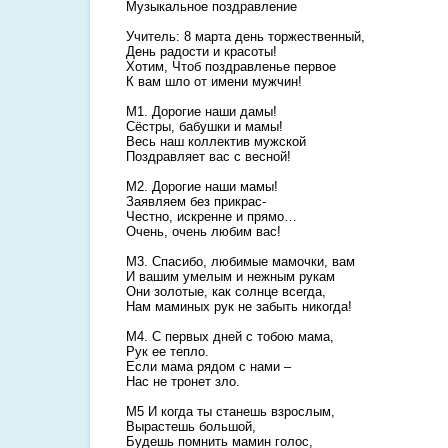
Музыкальное поздравление
Учитель: 8 марта день торжественный,
День радости и красоты!
Хотим, Чтоб поздравленье первое
К вам шло от имени мужчин!
М1. Дорогие наши дамы!
Сёстры, бабушки и мамы!
Весь наш коллектив мужской
Поздравляет вас с весной!
М2. Дорогие наши мамы!
Заявляем без прикрас-
Честно, искренне и прямо…
Очень, очень любим вас!
М3. Спасибо, любимые мамочки, вам
И вашим умелым и нежным рукам
Они золотые, как солнце всегда,
Нам маминых рук не забыть никогда!
М4. С первых дней с тобою мама,
Рук ее тепло.
Если мама рядом с нами –
Нас не тронет зло.
М5 И когда ты станешь взрослым,
Вырастешь большой,
Будешь помнить мамин голос,