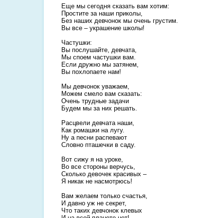
Еще мы сегодня сказать вам хотим:
Простите за наши приколы,
Без наших девчонок мы очень грустим.
Вы все – украшение школы!
Частушки:
Вы послушайте, девчата,
Мы споем частушки вам.
Если дружно мы затянем,
Вы похлопаете нам!
Мы девчонок уважаем,
Можем смело вам сказать:
Очень трудные задачи
Будем мы за них решать.
Расцвели девчата наши,
Как ромашки на лугу.
Ну а песни распевают
Словно пташечки в саду.
Вот сижу я на уроке,
Во все стороны верчусь,
Сколько девочек красивых –
Я никак не насмотрюсь!
Вам желаем только счастья,
И давно уж не секрет,
Что таких девчонок клевых
И на всей планете нет!