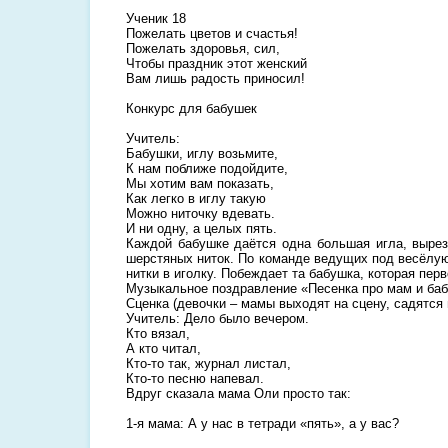
Ученик 18
Пожелать цветов и счастья!
Пожелать здоровья, сил,
Чтобы праздник этот женский
Вам лишь радость приносил!
Конкурс для бабушек
Учитель:
Бабушки, иглу возьмите,
К нам поближе подойдите,
Мы хотим вам показать,
Как легко в иглу такую
Можно ниточку вдевать.
И ни одну, а целых пять.
Каждой бабушке даётся одна большая игла, выреза
шерстяных ниток. По команде ведущих под весёлу
нитки в иголку. Побеждает та бабушка, которая пер
Музыкальное поздравление «Песенка про мам и ба
Сценка (девочки – мамы выходят на сцену, садятся 
Учитель: Дело было вечером.
Кто вязал,
А кто читал,
Кто-то так, журнал листал,
Кто-то песню напевал.
Вдруг сказала мама Оли просто так:
1-я мама: А у нас в тетради «пять», а у вас?