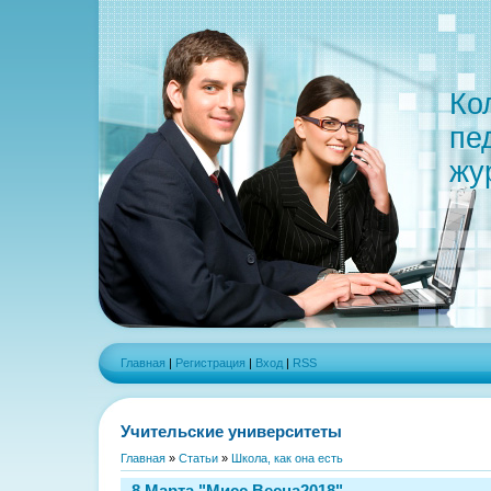
Ко
пе
жу
Главная
|
Регистрация
|
Вход
|
RSS
Учительские университеты
Главная
»
Статьи
»
Школа, как она есть
8 Марта "Мисс Весна2018"