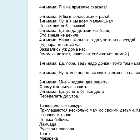
4-я мама: Я б на прыгалке скакала!
5-я мама: Я бы в «классики» играла!
1-я мама: Ну, а я бы всем мальчишкам
Понаставила бы шишки!
3-я мама: Да, когда детьми мы были,
Это время не ценили!
4-я мама: Наши школьные года улетели навсегда!
Ну, пора, девятый час,
Заждались уж дома нас.
(«мамы» встают, начинают собираться домой.)
1-я мама: Да, пора, ведь надо дочке что-то там нар
5-я мама: Ну, а мне велел сыночек изложенье напис
2-я мама: Мне – задачи две решить,
Форму школьную зашить.
3-я мама: Да, успеть бы все дела
Переделать до утра.
Танцевальный конкурс
Приглашаются несколько мам со своими детьми. Ка
названием танца:
Полька-бабочка
Ламбада
Русская плясовая
Танго
Макарена