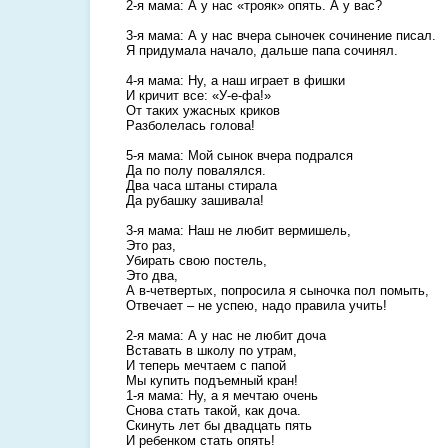
2-я мама: А у нас «трояк» опять. А у вас?
3-я мама: А у нас вчера сыночек сочинение писал.
Я придумала начало, дальше папа сочинял.
4-я мама: Ну, а наш играет в фишки
И кричит все: «У-е-фа!»
От таких ужасных криков
Разболелась голова!
5-я мама: Мой сынок вчера подрался
Да по полу повалялся.
Два часа штаны стирала
Да рубашку зашивала!
3-я мама: Наш не любит вермишель,
Это раз,
Убирать свою постель,
Это два,
А в-четвертых, попросила я сыночка пол помыть,
Отвечает – не успею, надо правила учить!
2-я мама: А у нас не любит доча
Вставать в школу по утрам,
И теперь мечтаем с папой
Мы купить подъемный кран!
1-я мама: Ну, а я мечтаю очень
Снова стать такой, как доча.
Скинуть лет бы двадцать пять
И ребенком стать опять!