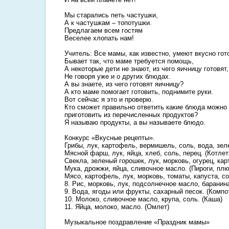
Мы старались петь частушки,
А к частушкам – топотушки.
Предлагаем всем гостям
Веселее хлопать нам!
Учитель: Все мамы, как известно, умеют вкусно гот
Бывает так, что маме требуется помощь,
А некоторые дети не знают, из чего яичницу готовят,
Не говоря уже и о других блюдах.
А вы знаете, из чего готовят яичницу?
А кто маме помогает готовить, поднимите руки.
Вот сейчас я это и проверю.
Кто сможет правильно ответить какие блюда можно
приготовить из перечисленных продуктов?
Я называю продукты, а вы называете блюдо.
Конкурс «Вкусные рецепты».
Грибы, лук, картофель, вермишель, соль, вода, зеле
Мясной фарш, лук, яйца, хлеб, соль, перец. (Котлет
Свекла, зеленый горошек, лук, морковь, огурец, кар
Мука, дрожжи, яйца, сливочное масло. (Пироги, пл
Мясо, картофель, лук, морковь, томаты, капуста, со
8. Рис, морковь, лук, подсолнечное масло, баранина
9. Вода, ягоды или фрукты, сахарный песок. (Компо
10. Молоко, сливочное масло, крупа, соль. (Каша)
11. Яйца, молоко, масло. (Омлет)
Музыкальное поздравление «Праздник мамы»