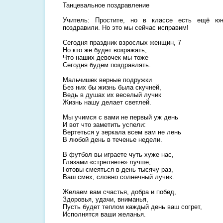
Танцевальное поздравление
Учитель: Простите, но в классе есть ещё ю
поздравили. Но это мы сейчас исправим!
Сегодня праздник взрослых женщин, 7
Но кто же будет возражать,
Что наших девочек мы тоже
Сегодня будем поздравлять.
Мальчишек верные подружки
Без них бы жизнь была скучней,
Ведь в душах их веселый лучик
Жизнь нашу делает светлей.
Мы учимся с вами не первый уж день
И вот что заметить успели:
Вертеться у зеркала всем вам не лень
В любой день в теченье недели.
В футбол вы играете чуть хуже нас,
Глазами «стреляете» лучше,
Готовы смеяться в день тысячу раз,
Ваш смех, словно солнечный лучик.
Желаем вам счастья, добра и побед,
Здоровья, удачи, вниманья,
Пусть будет теплом каждый день ваш согрет,
Исполнятся ваши желанья.