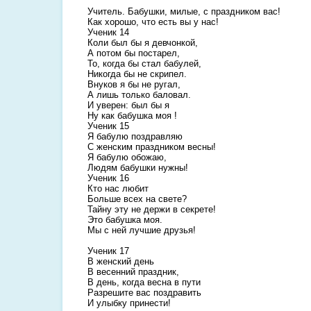
Учитель. Бабушки, милые, с праздником вас!
Как хорошо, что есть вы у нас!
Ученик 14
Коли был бы я девчонкой,
А потом бы постарел,
То, когда бы стал бабулей,
Никогда бы не скрипел.
Внуков я бы не ругал,
А лишь только баловал.
И уверен: был бы я
Ну как бабушка моя !
Ученик 15
Я бабулю поздравляю
С женским праздником весны!
Я бабулю обожаю,
Людям бабушки нужны!
Ученик 16
Кто нас любит
Больше всех на свете?
Тайну эту не держи в секрете!
Это бабушка моя.
Мы с ней лучшие друзья!
Ученик 17
В женский день
В весенний праздник,
В день, когда весна в пути
Разрешите вас поздравить
И улыбку принести!