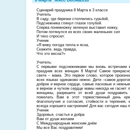
Сценарий праздника 8 Марта в 3 классе
Учитель
В саду, где березки столпились гурьбой,
Подснежника глянул глазок голубой.
Сперва понемножку зеленую выставил ножку,
Потом потянулся из всех своих маленьких сил
И тихо спросил:
Ученик
«Я вижу погода тепла и ясна,
Скажите, ведь правда,
Что это весна?»
Учитель:
С первыми подснежниками мы вновь встречаем в
праздник всех женщин 8 Марта! Самое прекрасно
свете – мама. Это первое слово, которое произно
всех языках одинаково нежно. Дети –самое дорого
доброе и верное сердце, самые ласковые и нежные
в верном и чутком сердце мамы никогда не гаснет
женщины, разрешите от всей души поздравить
пожелать Вам в этот торжественный день креп
благополучия и согласия, стойкости и терпения, 
всегда хорошего настроения! Для вас сегодня наш п
Ученик
Здоровья, счастья и добра
Вам от души желаем
С Международным женским днём
Мы все Вас поздравляем!