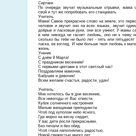
Сиртаки
По очереди звучат музыкальные отрывки, мама 
свой и тут же попробовать его станцевать.
Учитель:
Мама! Самое прекрасное слово на земле, это перво
человек и звучит оно на всех языках, звучит оди
добрые и ласковые руки, они все умеют. У мамы с
в нем никогда не гаснет любовь, оно ни к чему 
сколько бы тебе ни было лет - пять или пятьдесят 
ласка, ее взгляд. И чем больше твоя любовь к мате
жизнь.
Ученик
С днём 8 Марта!
С праздником весенним!
С первыми цветами в этот светлый час!
Поздравляем мамочек,
Бабушек и девочек!
Всем желаем счастья, радости, удач!
Учитель:
Мне хотелось бы в дни весенние,
Все невзгоды от Вас отвести,
Кубок солнечного настроения
Милым женщинам преподнести.
Чтоб под куполом небо ясного,
Где мороз на весну сердит,
У вас дети росли прекрасными,
Без печали и без обид.
Чтоб глаза наполнялись радостью,
Новой свежестью много лет