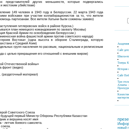
ых представителей других меньшинств, которые подвергались
 и жестоким убийствам)
селение 149 человек в 1943 году в Белоруссии. 22 марта 1943 года
кими войсками при участии коллаборационистов за то, что жители
помощь партизанам. Все жители Хатыни были сожжены заживо)
наступления гитлеровских войск в районе Курска.)
зывался план немецкого командования по захвату Москвы)
ация Красной Армии по освобождению Белоруссии.)
лниеносная война фашисткой армии против советского народа)
героев Востока» (одна высота в обороне Сталинграда, которую
ахстана и Средней Азии)
Академия
отдельных групп населения по расовым, национальным и религиозным
Сайт дет
рода с целью прекращения его отношений с внешним миром)
Школа-по
Театры К
кой Отечественной войны»
а фронт (видео)
История 
. (раздаточный материал)
Сайт По
Три стол
Алматы -
Проскури
Казахста
мастерств
Герой Советского Союза
а, будущей первый Министр Обороны Республики Казахстан
презе
дник и вершина носят имя
 - летчик боевого самолета.
Инфор
 союза.
новый г