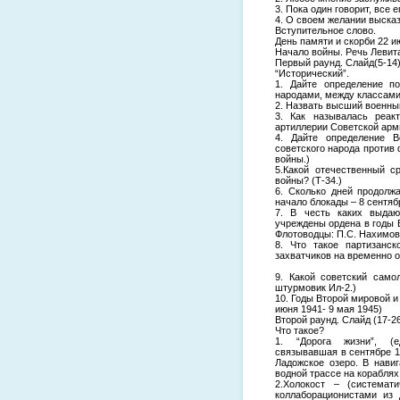
3. Пока один говорит, все 
4. О своем желании выска
Вступительное слово.
День памяти и скорби 22 и
Начало войны. Речь Левита
Первый раунд. Слайд(5-14
“Исторический”.
1. Дайте определение п
народами, между классами 
2. Назвать высший военны
3. Как называлась реак
артиллерии Советской арм
4. Дайте определение В
советского народа против
войны.)
5.Какой отечественный с
войны? (Т-34.)
6. Сколько дней продолж
начало блокады – 8 сентябр
7. В честь каких выдаю
учреждены ордена в годы 
Флотоводцы: П.С. Нахимов
8. Что такое партизанс
захватчиков на временно 
9. Какой советский само
штурмовик Ил-2.)
10. Годы Второй мировой и
июня 1941- 9 мая 1945)
Второй раунд. Слайд (17-2
Что такое?
1. “Дорога жизни”, (ед
связывавшая в сентябре 1
Ладожское озеро. В нави
водной трассе на кораблях
2.Холокост – (системат
коллаборационистами из 