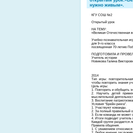
нужно живым».
КГУ СОШ №2
Открытый урок
НА ТЕМУ:
«Великая Отечественная в
Учебно-познавательная иг
для 9-го класса
посвященная 70-летию Поб
ПОДГОТОВИЛА И ПРОВЕ
Учитель истории
Новикова Галина Викторов
2014
Тип игры: повторительна
чтобы повторить знания у
Цель игры:
1. Повторить и обобщить з
2. Научить детей приме
мыслительной деятельности
3. Воспитание патриотизма
Условия “Брейн-ринга”.
1. Участвуют команды.
2. За полный правильный о
3. Если команда не может 
4. Итоги подводит учитель 
Каждой группе раздается л
Правила общения.
1. С уважением относимся д
2. Любое мнение заслужив