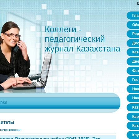
В
Гла
Общ
Коллеги -
Ред
педагогический
Дос
журнал Казахстана
Кат
Дне
Фо
Гос
Наш
Наш
|
RSS
Кат
Кар
ситеты
Кат
течественная
Клу
икая Отечественная война (1941-1945). Это