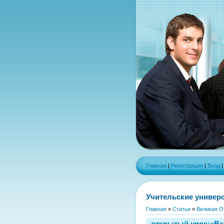
Главная
|
Регистрация
|
Вход
Учительские универ
Главная
»
Статьи
»
Великая О
открытый урок:«Вел