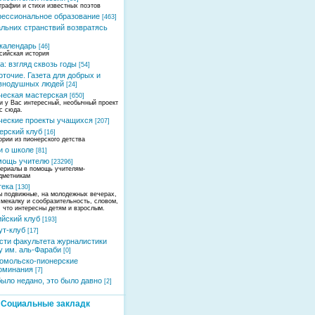
графии и стихи известных поэтов
ессиональное образование
[463]
альних странствий возвратясь
календарь
[46]
сийская история
а: взгляд сквозь годы
[54]
оточие. Газета для добрых и
внодушных людей
[24]
ческая мастерская
[650]
и у Вас интересный, необычный проект
ас сюда.
ческие проекты учащихся
[207]
ерский клуб
[16]
ории из пионерского детства
и о школе
[81]
мощь учителю
[23296]
ериалы в помощь учителям-
дметникам
тека
[130]
ы подвижные, на молодежных вечерах,
смекалку и сообразительность, словом,
, что интересны детям и взрослым.
ийский клуб
[193]
ут-клуб
[17]
сти факультета журналистики
у им. аль-Фараби
[0]
омольско-пионерские
оминания
[7]
было недано, это было давно
[2]
Социальные закладк