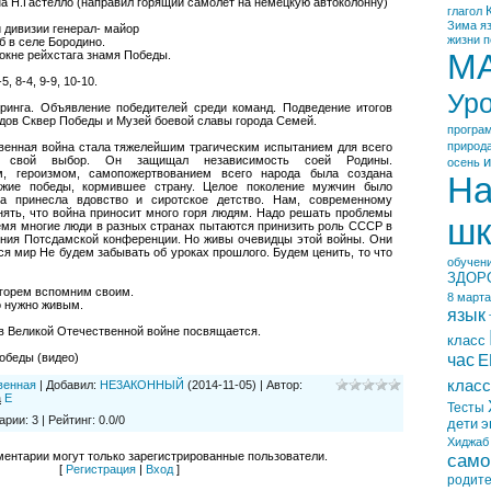
на Н.Гастелло (направил горящий самолет на немецкую автоколонну)
глагол
Зима
я
 дивизии генерал- майор
жизни
п
б в селе Бородино.
М
окне рейхстага знамя Победы.
-5, 8-4, 9-9, 10-10.
Ур
-ринга. Объявление победителей среди команд. Подведение итогов
йдов Сквер Победы и Музей боевой славы города Семей.
програ
природ
венная война стала тяжелейшим трагическим испытанием для всего
л свой выбор. Он защищал независимость соей Родины.
и
осень
, героизмом, самопожертвованием всего народа была создана
На
ужие победы, кормившее страну. Целое поколение мужчин было
на принесла вдовство и сиротское детство. Нам, современному
ять, что война приносит много горя людям. Надо решать проблемы
шк
мя многие люди в разных странах пытаются принизить роль СССР в
ения Потсдамской конференции. Но живы очевидцы этой войны. Они
ся мир Не будем забывать об уроках прошлого. Будем ценить, то что
обучен
ЗДОР
горем вспомним своим.
8 марта
о нужно живым.
язык
в Великой Отечественной войне посвящается.
класс
обеды (видео)
час
Е
класс
венная
|
Добавил
:
НЕ3АКОННЫЙ
(2014-11-05)
|
Автор
:
а
E
Тесты
арии
:
3
|
Рейтинг
:
0.0
/
0
дети
э
Хиджаб
ентарии могут только зарегистрированные пользователи.
само
[
Регистрация
|
Вход
]
родит