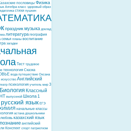
Физика
Казахские пословицы
зык
Алгебра
класс
здоровый образ
стихи
едагогика
пушкин
АТЕМАТИКА
ок
музыка
праздник
доклад
литература
география
мма
воспитание
семья
а
планы
гра
загадки
чальная
ола
Тест
трудовое
технология
Сказка
ие
ОВЬЕ
вода
путешествие
Оксана
Английский
искусство
психология
3
театр
учитель
мир
Биология
Классный
НТ
Школа
1
выпускной
русский язык
ЕГЭ
ХИМИЯ
начальные классы
кология
астана
дошкольники
казахский язык
любовь
познание
английский
ели
Конспект
спорт
патриотизм