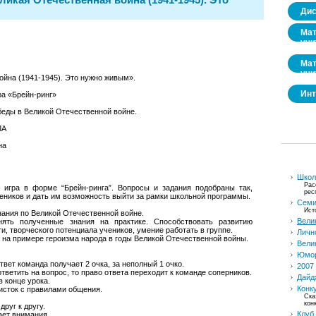
Дис
Мат
учи
Мат
учи
ойна (1941-1945). Это нужно живым».
Инт
ра «Брейн-ринг»
еды в Великой Отечественной войне.
ЛА
на
Школа
Рас
я игра в форме “Брейн-ринга”. Вопросы и задания подобраны так,
рес
чеников и дать им возможность выйти за рамки школьной программы.
Семи
Ист
нания по Великой Отечественной войне.
Вели
нять полученные знания на практике. Способствовать развитию
, творческого потенциала учеников, умение работать в группе.
Личн
 на примере героизма народа в годы Великой Отечественной войны.
Вели
Юмор
твет команда получает 2 очка, за неполный 1 очко.
2007 
ответить на вопрос, то право ответа переходит к команде соперников.
Дайд
в конце урока.
Конк
исток с правилами общения.
Ска
кон
руг к другу.
Клуб
ает внимания.