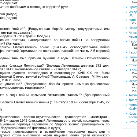
Био
его слушают.
заться сообщаем с помощью поднятой руки.
Проф
Из д
юня (видео)
[11]
на (видео)
Наш 
)
Рос
Школ
онятию “война”? (Вооруженная борьба между государствами или
внутри государств.)
Мног
й орден СССР. (Орден Победы.)
нера
тивная система, находившаяся во время войны на вооружении
Твор
ии? (Катюша.)
Есл
еликой Отечественной войне. (1941–45, освободительная война
- в
 фашистской Германии и ее союзников, важнейшая часть 2-й мировой
Твор
Пион
редний танк был признан лучшим в годы Великой Отечественной
Ист
Стих
алась блокада Ленинграда? (Блокада Ленинграда длилась 872 дня:
я 1941 г. окончательное снятие – 27 января 1944 г.)
В по
щихся русских полководцев и флотоводцев XVIII–XIX вв. были
Мат
Великой Отечественной войны?(Полководцы: А. Суворов, М. Кутузов.
пре
, Ф.Ф.Ушаков.)
Игро
кое движение? (Вооруженная борьба против немецко-фашистских
Игр
оккупированных территориях.)
на 
все
лет в годы войны называли “летающим танком”? (Бронированный
Англ
Дисп
 Великой Отечественной войны (1 сентября 1939- 2 сентября 1945, 22
Ново
КазН
6)
Комс
инственная военно-стратегическая транспортная магистраль,
восп
941 – марте 1943 блокадный Ленинград со страной, проходила через
Это 
гационные периоды перевозки по “Дороге жизни” производились по
 Ладожской военной флотилии и судах).
ическое преследование и истребление немецкими нацистами и
других стран миллионов жертв нацизма: почти трети еврейского