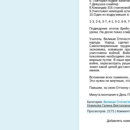
6. Повторил подвиг капита
7.Девушка-снайпер
8.Командир 316 стрелковой
9.Уничтожил немецкий шта
10.Один из водрузивших в 
1-3, 2-6, 3-7, 4-1, 5-2, 6-8, 7
Подведение итогов брейн
урока. На доске показ сла
Учитель: Великая Отечест
народа. Народ сдела
Самоотверженным трудом
экономика, ковавшая ор
уничтожено войной. Вой
поколению необходимо пон
мирным путем. В наше вре
войне, пересмотреть реш
знают какой ценой достает
имеем.
Вспомним всех поименно, 
Это нужно не мертвым, эт
Павшим, за свою Отчизну 
Минута молчания в День П
Категория
:
Великая Отечест
Новикова Галина Викторовн
Просмотров
:
2173
|
Коммент
Добавлять комм