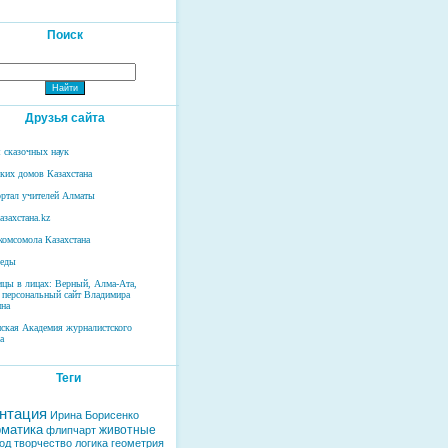
Поиск
Друзья сайта
 сказочных наук
ских домов Казахстана
ртал учителей Алматы
азахстана.kz
комсомола Казахстана
беды
ицы в лицах: Верный, Алма-Ата,
 персональный сайт Владимира
на
нская Академия журналистского
а
Теги
нтация
Ирина Борисенко
матика
животные
флипчарт
од
творчество
логика
геометрия