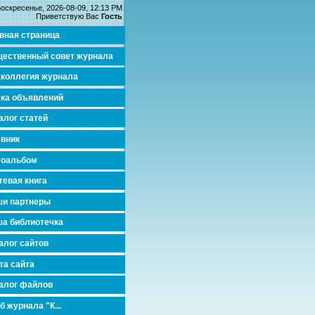
оскресенье, 2026-08-09, 12:13 PM
Приветствую Вас
Гость
вная страница
ественный совет журнала
коллегия журнала
ка объявлений
алог статей
вник
тоальбом
тевая книга
и партнеры
а библиотечка
алог сайтов
та сайта
алог файлов
б журнала "К...