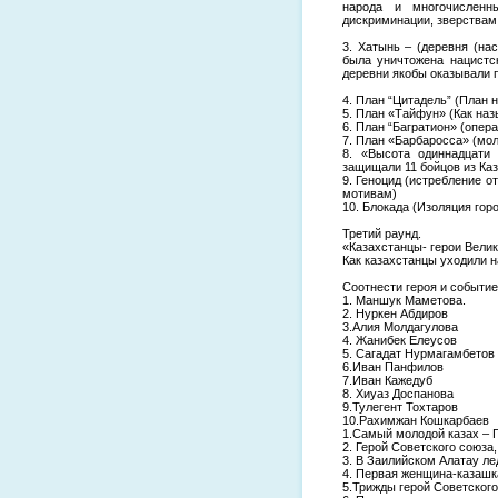
народа и многочисленн
дискриминации, зверствам
3. Хатынь – (деревня (на
была уничтожена нацистс
деревни якобы оказывали 
4. План “Цитадель” (План 
5. План «Тайфун» (Как на
6. План “Багратион» (опер
7. План «Барбаросса» (мо
8. «Высота одиннадцати 
защищали 11 бойцов из Каз
9. Геноцид (истребление 
мотивам)
10. Блокада (Изоляция го
Третий раунд.
«Казахстанцы- герои Вели
Как казахстанцы уходили н
Соотнести героя и событие
1. Маншук Маметова.
2. Нуркен Абдиров
3.Алия Молдагулова
4. Жанибек Елеусов
5. Сагадат Нурмагамбетов
6.Иван Панфилов
7.Иван Кажедуб
8. Хиуаз Доспанова
9.Тулегент Тохтаров
10.Рахимжан Кошкарбаев
1.Самый молодой казах – 
2. Герой Советского союз
3. В Заилийском Алатау ле
4. Первая женщина-казашка
5.Трижды герой Советского