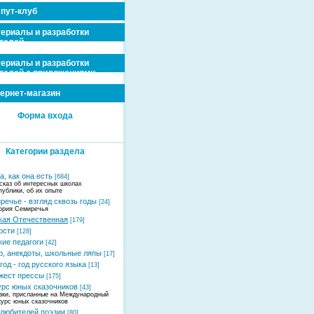
пут-клуб
ериалы и разработки
телей
ериалы и разработки
телей с приложениями
ернет-магазин
Форма входа
Категории раздела
, как она есть
[684]
сказ об интересных школах
публики, об их опыте
речье - взгляд сквозь годы
[24]
ория Семиречья
кая Отечественная
[179]
ости
[128]
кие педагоги
[42]
, анекдоты, школьные ляпы
[17]
год - год русского языка
[13]
жест прессы
[175]
урс юных сказочников
[43]
зки, присланные на Международный
курс юных сказочников
 любителей поэзии
[80]