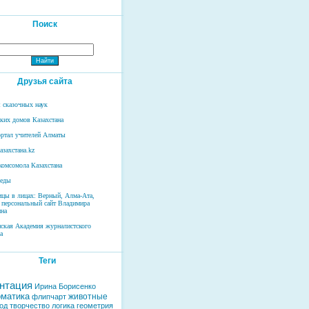
Поиск
Друзья сайта
 сказочных наук
ских домов Казахстана
ртал учителей Алматы
азахстана.kz
комсомола Казахстана
беды
ицы в лицах: Верный, Алма-Ата,
 персональный сайт Владимира
на
нская Академия журналистского
а
Теги
нтация
Ирина Борисенко
матика
животные
флипчарт
од
творчество
логика
геометрия