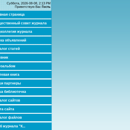
Суббота, 2026-08-08, 2:13 PM
Приветствую Вас
Гость
вная страница
ественный совет журнала
коллегия журнала
ка объявлений
алог статей
вник
тоальбом
тевая книга
и партнеры
а библиотечка
алог сайтов
та сайта
алог файлов
б журнала "К...