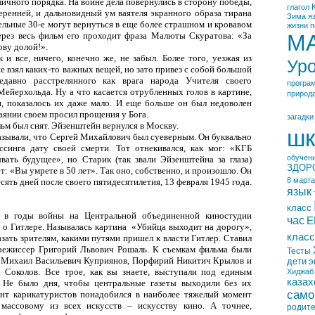
ичного порядка. На войне дела повернулись в сторону победы,
глагол
еренней, и дальновидный ум ваятеля экранного образа тирана
Зима
я
ельные 30-е могут вернуться в еще более страшном и кровавом
жизни
п
ерез весь фильм его проходит фраза Малюты Скуратова: «За
М
ову долой!».
 и все, ничего, конечно же, не забыл. Более того, уезжая из
Ур
е взял каких-то важных вещей, но зато привез с собой большой
давно расстрелянного как врага народа Учителя своего
програ
ейерхольда. Ну а что касается отрубленных голов в картине,
природ
я, показалось их даже мало. И еще больше он был недоволен
каянии своем просил прощения у Бога.
загадки
льм был снят. Эйзенштейн вернулся в Москву.
шк
азывали, что Сергей Михайлович был суеверным. Он буквально
синга дату своей смерти. Тот отнекивался, как мог: «КГБ
обучен
вать будущее», но Старик (так звали Эйзенштейна за глаза)
ЗДОР
ет: «Вы умрете в 50 лет». Так оно, собственно, и произошло. Он
8 марта
есять дней после своего пятидесятилетия, 13 февраля 1945 года.
язык
класс
о в годы войны на Центральной объединенной киностудии
час
Е
 о Гитлере. Называлась картина
«Убийца выходит на дорогу»,
класс
зать зрителям, какими путями пришел к власти Гитлер. Ставил
режиссер Григорий Львович Рошаль. К съемкам фильма были
Тесты
 Михаил Васильевич Куприянов, Порфирий Никитич Крылов и
дети
э
 Соколов. Все трое, как вы знаете, выступали под единым
Хиджаб
казах
 Не было дня, чтобы центральные газеты выходили без их
само
ант карикатуристов понадобился в наиболее тяжелый момент
массовому из всех искусств – искусству кино. А точнее,
родит