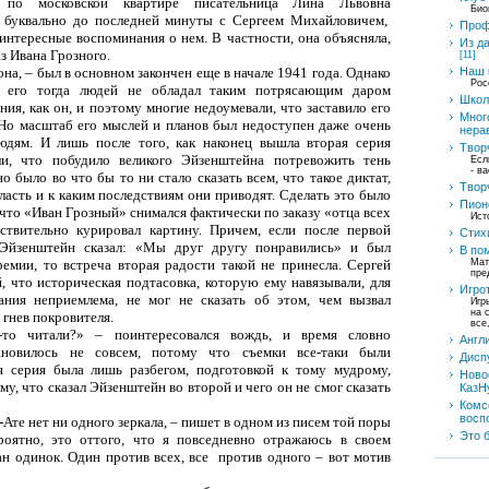
 по московской квартире писательница Лина Львовна
Био
 буквально до последней минуты с Сергеем Михайловичем,
Проф
интересные воспоминания о нем. В частности, она объясняла,
Из д
з Ивана Грозного.
[11]
она, – был в основном закончен еще в начале 1941 года. Однако
Наш 
Рос
 его тогда людей не обладал таким потрясающим даром
Школ
ия, как он, и поэтому многие недоумевали, что заставило его
Мног
. Но масштаб его мыслей и планов был недоступен даже очень
нера
дям. И лишь после того, как наконец вышла вторая серия
Твор
ли, что побудило великого Эйзенштейна потревожить тень
Есл
- в
о было во что бы то ни стало сказать всем, что такое диктат,
Твор
ласть и к каким последствиям они приводят. Сделать это было
Пион
 что «Иван Грозный» снимался фактически по заказу «отца всех
Ист
ствительно курировал картину. Причем, если после первой
Стих
Эйзенштейн сказал: «Мы друг другу понравились» и был
В по
емии, то встреча вторая радости такой не принесла. Сергей
Мат
пре
 что историческая подтасовка, которую ему навязывали, для
Игро
ания неприемлема, не мог не сказать об этом, чем вызвал
Игр
на 
 гнев покровителя.
все
то читали?» – поинтересовался вождь, и время словно
Англ
ановилось не совсем, потому что съемки все-таки были
Дисп
я серия была лишь разбегом, подготовкой к тому мудрому,
Ново
у, что сказал Эйзенштейн во второй и чего он не смог сказать
КазН
Комс
восп
-Ате нет ни одного зеркала, – пишет в одном из писем той поры
Это 
оятно, это оттого, что я повседневно отражаюсь в своем
ан одинок. Один против всех, все
против одного – вот мотив