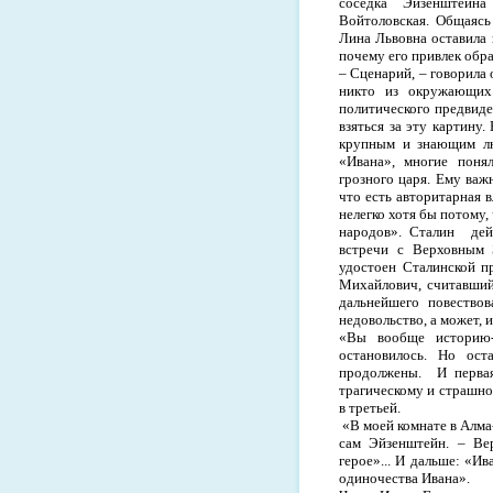
соседка Эйзенштейна
Войтоловская. Общаясь
Лина Львовна оставила 
почему его привлек обра
– Сценарий, – говорила 
никто из окружающих
политического предвиден
взяться за эту картину
крупным и знающим лю
«Ивана», многие поня
грозного царя. Ему важн
что есть авторитарная в
нелегко хотя бы потому,
народов». Сталин
дей
встречи с Верховным 
удостоен Сталинской пр
Михайлович, считавший,
дальнейшего повествов
недовольство, а может, и
«Вы вообще историю-
остановилось. Но ост
продолжены.
И перва
трагическому и страшном
в третьей.
«В моей комнате в Алма
сам Эйзенштейн. – Вер
герое»... И дальше: «Ив
одиночества Ивана».