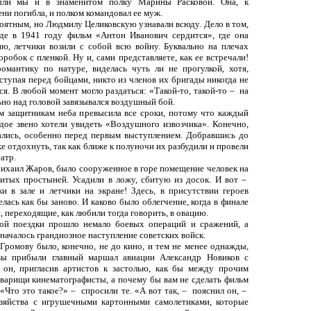
были мы и в знаменитом полку Марины Расковой. Она, к
ни погибла, и полком командовал ее муж.
оятным, но Людмилу Целиковскую узнавали всюду. Дело в том,
де в 1941 году фильм «Антон Иванович сердится», где она
ню, летчики возили с собой всю войну. Буквально на плечах
оробок с пленкой. Ну и, сами представляете, как ее встречали!
романтику по натуре, виделась чуть ли не прогулкой, хотя,
ступая перед бойцами, никто из членов их бригады никогда не
тся. В любой момент могло раздаться: «Такой-то, такой-то –
на
ьно над головой завязывался воздушный бой.
м защитникам неба превысила все сроки, потому что каждый
ждое звено хотели увидеть «Воздушного извозчика». Конечно,
ались, особенно перед первым выступлением. Добравшись до
же отдохнуть, так как ближе к полуночи их разбудили и провели
атр.
ихаил Жаров, было сооруженное в горе помещение человек на
итых простыней. Усадили в ложу, сбитую из досок. И вот –
ки в зале и летчики на экране! Здесь, в присутствии героев
лась как бы заново. И каково было облегчение, когда в финале
 переходящие, как любили тогда говорить, в овацию.
ой поездки прошло немало боевых операций и сражений, а
и началось грандиозное наступление советских войск.
ромову было, конечно, не до кино, и тем не менее однажды,
вы прибыли главный маршал авиации Александр Новиков с
он, пригласив артистов к застолью, как бы между прочим
оварищи кинематографисты, а почему бы вам не сделать фильм
«Что это такое?» –
спросили те. «А вот так, –
пояснил он, –
зяйства с игрушечными картонными самолетиками, которые