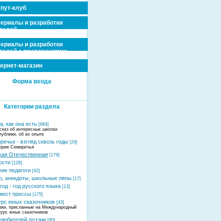
пут-клуб
ериалы и разработки
телей
ериалы и разработки
телей с приложениями
ернет-магазин
Форма входа
Категории раздела
, как она есть
[684]
сказ об интересных школах
публики, об их опыте
речье - взгляд сквозь годы
[24]
ория Семиречья
кая Отечественная
[179]
ости
[128]
кие педагоги
[42]
, анекдоты, школьные ляпы
[17]
год - год русского языка
[13]
жест прессы
[175]
урс юных сказочников
[43]
зки, присланные на Международный
курс юных сказочников
 любителей поэзии
[80]