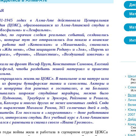
Дис
АЯ
Мат
учи
41-1945 годах в Алма-Ате действовала Центральная
дия (ЦОКС), образовавшаяся из Алма-Атинской студии и
Мат
«Мосфильма» и «Ленфильма».
учи
дке, по горячим следам реальных событий, создавались
», которые тут же отправлялись для показа в воинские
Инт
ь работа над «Котовским» и «Машенькой», снимались
 «Жди меня», «Она защищает Родину» и «Зоя», «Парень из
триса», «Фронт», «Нашествие», «Воздушный извозчик» и
жали на фронт Иосиф Прут, Константин Симонов, Евгений
йсфельд, чтобы раздобыть живой материал и привезти
ильма.
Школа
прекращалась жизнь на ЦОКСе. В павильоне и на натуре шли
Рас
сь из фанеры бутафорские танки и самолеты. Актеры и
рес
Семи
и концерты для раненых в госпиталях, а на Больших
Ист
азывались широкие студийные коридоры, можно было
Вели
 Пудовкина,
Трауберга и Эрмлера, Райзмана и Рошаля,
Личн
, Каплера и многих других не менее именитых людей. Сюда
Вели
по выражению Михаила Ромма, 365 солнечных дней в году,
Юмор
нштейн. Его поселили в «лауреатнике» – доме работников
2007 
 все, интересами студии. Вел учебный курс в Алма-Атинском
Дайд
ался с ранеными и снимал своего «Ивана Грозного».
Конк
Ска
кон
 в годы войны жила и работала в сценарном отделе ЦОКСа
Клуб