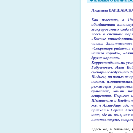
Людмила ВАРШАВСК
Как известно, в 19
объединенная киносту
эвакуированных сюда 
Здесь в спешном поря
«Боевые киносборники
части. Заканчивалас
«Секретарь райкома» и
нашего города», «Ак
другие картины.
Корреспондентами уез
Габрилович, Илья Ва
сценарий следующего ф
Ни днем, ни ночью не 
съемки, изготовляли
режиссеры устраивал
бульварах, коими н
встретить Пырьева и
Шкловского и Блеймана
же, в Алма-Ату, где, 
приехал и Сергей Эйзе
кино, где он жил, как
кинотехникуме, встреч
Здесь же, в Алма-Ате,