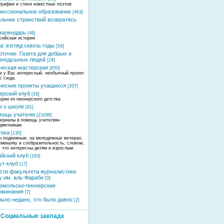
графии и стихи известных поэтов
ессиональное образование
[463]
альних странствий возвратясь
календарь
[46]
сийская история
а: взгляд сквозь годы
[54]
оточие. Газета для добрых и
внодушных людей
[24]
ческая мастерская
[650]
и у Вас интересный, необычный проект
ас сюда.
ческие проекты учащихся
[207]
ерский клуб
[16]
ории из пионерского детства
и о школе
[81]
мощь учителю
[23296]
ериалы в помощь учителям-
дметникам
тека
[130]
ы подвижные, на молодежных вечерах,
смекалку и сообразительность, словом,
, что интересны детям и взрослым.
ийский клуб
[193]
ут-клуб
[17]
сти факультета журналистики
у им. аль-Фараби
[0]
омольско-пионерские
оминания
[7]
было недано, это было давно
[2]
Социальные закладк