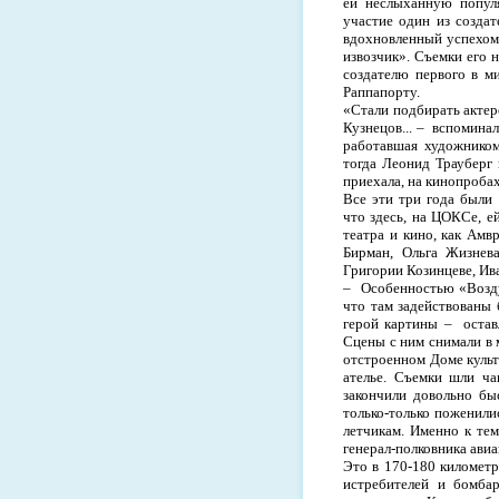
ей неслыханную попул
участие один из создат
вдохновленный успехом
извозчик». Съемки его 
создателю первого в м
Раппапорту.
«Стали подбирать актеро
Кузнецов... –
вспоминал
работавшая художником
тогда Леонид Трауберг
приехала, на кинопробах
Все эти три года были
что здесь, на ЦОКСе, е
театра и кино, как Ам
Бирман, Ольга Жизнев
Григории Козинцеве, Ива
–
Особенностью «Возду
что там задействованы 
герой картины –
оста
Сцены с ним снимали в 
отстроенном Доме культ
ателье. Съемки шли ч
закончили довольно бы
только-только поженили
летчикам. Именно к тем
генерал-полковника ави
Это в 170-
180 километ
истребителей и бомба