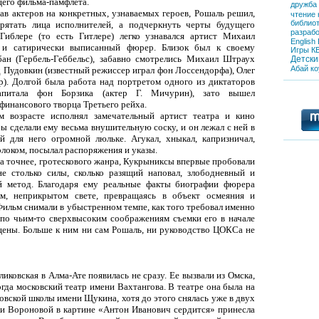
его фильма-памфлета.
дружба
рав актеров на конкретных, узнаваемых героев, Рошаль решил,
чтение
библио
рятать лица исполнителей, а подчеркнуть черты будущего
разрабо
иблере (то есть Гитлере) легко узнавался артист Михаил
English
 и сатирически выписанный фюрер. Близок был к своему
Игры
К
ан (Гербель-Геббельс), забавно смотрелись Михаил Штраух
Детски
Абай
ко
д Пудовкин (известный режиссер играл фон Лоссендорфа), Олег
р). Долгой была работа над портретом одного из диктаторов
капитала фон Борзика (актер Г. Мичурин), зато вышел
финансового творца Третьего рейха.
м возрасте исполнял замечательный артист театра и кино
 сделали ему весьма внушительную соску, и он лежал с ней в
й для него огромной люльке. Агукал, хныкал, капризничал,
олоком, посылал распоряжения и указы.
 а точнее, гротескового жанра, Кукрыниксы впервые пробовали
е столько силы, сколько разящий наповал, злободневный и
й метод. Благодаря ему реальные факты биографии фюрера
ом, неприкрытом свете, превращаясь в объект осмеяния и
Фильм снимали в убыстренном темпе, как того требовал именно
 по чьим-то сверхвысоким соображениям съемки его в начале
щены. Больше к ним ни сам Рошаль, ни руководство ЦОКСа не
ковская в Алма-Ате появилась не сразу. Ее вызвали из Омска,
гда московский театр имени Вахтангова. В театре она была на
овской школы имени Щукина, хотя до этого снялась уже в двух
ки Вороновой в картине «Антон Иванович сердится» принесла