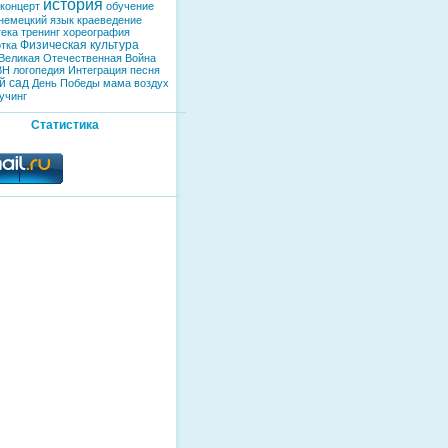
история
концерт
обучение
немецкий язык
краеведение
тека
тренинг
хореография
Физическая культура
тка
Великая Отечественная Война
ВН
логопедия
Интеграция
песня
й сад
День Победы
мама
воздух
учинг
Статистика