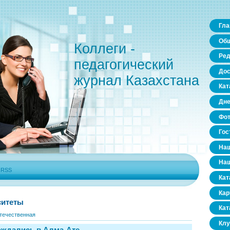
Гла
Общ
Коллеги -
Ред
педагогический
Дос
журнал Казахстана
Кат
Дне
Фо
Гос
Наш
Наш
|
RSS
Кат
Кар
ситеты
Кат
течественная
Клу
ождались в Алма-Ате