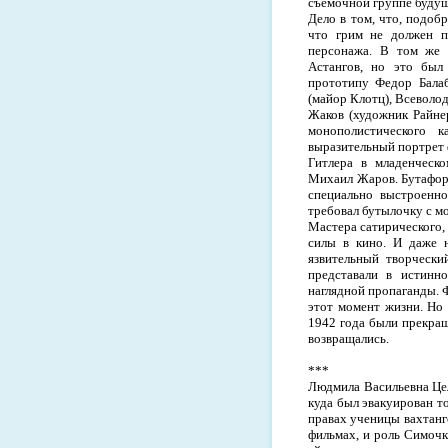
съемочной группе будущ
Дело в том, что, подоб
что грим не должен п
персонажа. В том же Г
Астангов, но это был
прототипу Федор Балаб
(майор Клотц), Всеволо
Жаков (художник Райне
монополистического 
выразительный портрет 
Гитлера в младенческо
Михаил Жаров. Бутафоры
специально выстроенно
требовал бутылочку с м
Мастера сатирического,
силы в кино. И даже н
язвительный творчески
представали в истинн
наглядной пропаганды. 
этот момент жизни. Но
1942 года были прекра
возвращались.
***
Людмила Васильевна Цели
куда был эвакуирован то
правах ученицы вахтанг
фильмах, и роль Симоч