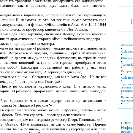
аскрыть трагедию властителя, обнаружить его одиночество...
асность такого решения: ведь власть была, как известно,
оводил явных параллелей, но тень Человека, раскуривающего
а спиной. И, несмотря на это, он все-таки сумел отстоять свое
в документальном фильме «Эйзенштейн в Алма-Ате, 1941-1944
 Гонопольского профессор киноведения Лев Рошаль.
ериал для этой картины, сценарист Леонид Гуревич вместе с
ивает драматическую сторону эйзенштейновского шедевра.
важных периодов жизни мастера.
Академия
олько на материале «Грозного» можно высказать главное, чего
Сайт дет
ить. Встречаясь с людьми, знавшими Сергея Михайловича,
занной на девяти международных фестивалях, выстроили свою
Школа-по
ю взаимоотношений мэтра с его героем, прообразом этого
Театры К
мим собой. Благодаря проделанной им работе у нас есть
История 
ь слово самому мастеру. А вернее, его дневнику.
итаем мы в нем. – Сегодня год, как мы в Алма-Ате... Но не все
Сайт По
 декораций проторчала моя Голгофа?»
Три стол
 Ничто не остановит неумолимого хода. Я в цепких лапах
Алматы -
нарий «Грозного» прорастает массой маленьких эпизодов,
Проскури
Казахста
. Что хорошо и что плохо внутри этого применительно к
мастерств
о сказал бы Ницше о Грозном?»
о в сценарии слишком много казней. «Просим убавить» – этого
 боюсь. Если это сделать – пропадет оскал эпохи»...
 говорит в одном из интервью режиссер Игорь Гонопольский, –
презе
а. Осенью 43-го появились мысли о самоубийстве. Причин
Инфор
бавляй. Был «Грозный», были неувязки с утверждением на роль
новый г