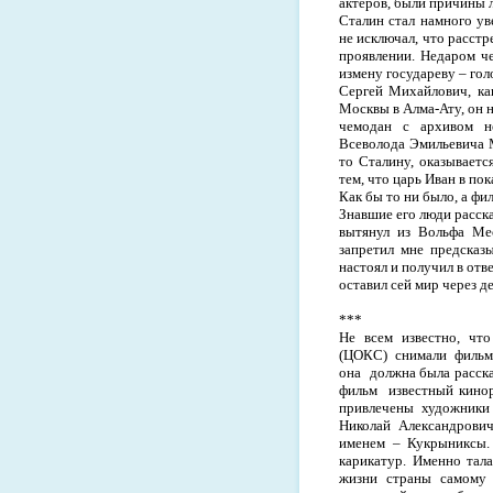
актеров, были причины л
Сталин стал намного ув
не исключал, что расстр
проявлении. Недаром ч
измену государеву – гол
Сергей Михайлович, как
Москвы в Алма-Ату, он н
чемодан с архивом не
Всеволода Эмильевича М
то Сталину, оказываетс
тем, что царь Иван в по
Как бы то ни было, а фи
Знавшие его люди расск
вытянул из Вольфа Мес
запретил мне предсказы
настоял и получил в отв
оставил сей мир через д
***
Не всем известно, чт
(ЦОКС)
снимали
фильм
она
должна была расска
фильм
известный кино
привлечены
художники
Николай Александрович
именем – Кукрыниксы.
карикатур. Именно тал
жизни страны самому 