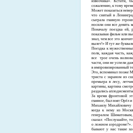
извозчика». Кстати, 
сожалению, к тому време
Может показаться невер
что снятый в Ленингра
сыграла главную герои
носили они все девять к
Поначалу поездка ей, 
показывая фильм или вы
знал, чем все это кончи
вылет!» И тут же буквал
Поездка к мужественны
полк, каждая часть, ка
все
трое очень волнов
части, они не успели да
в импровизированный те
Это, вспоминал позже М
триста с экраном из сш
премьера в лесу, летчи
картины, картина смотре
раздались аплодисменты,
За время фронтовой эт
главное, был взят Орёл 
Михаилу Михайловичу Г
когда к нему из Моск
генералом Шиматовым, 
сказал: «Послушайте, т
о ложном аэродроме?». 
бывают у нас такие хо