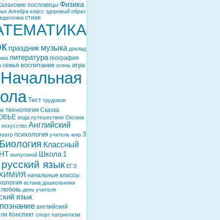
Физика
Казахские пословицы
зык
Алгебра
класс
здоровый образ
стихи
едагогика
АТЕМАТИКА
ок
музыка
праздник
доклад
литература
география
мма
воспитание
игра
семья
а
осень
Начальная
ола
Тест
трудовое
технология
Сказка
ие
ОВЬЕ
вода
путешествие
Оксана
Английский
искусство
психология
3
театр
учитель
мир
Биология
Классный
НТ
Школа
1
выпускной
русский язык
ЕГЭ
ХИМИЯ
начальные классы
кология
астана
дошкольники
любовь
день учителя
ский язык
познание
английский
ели
Конспект
спорт
патриотизм