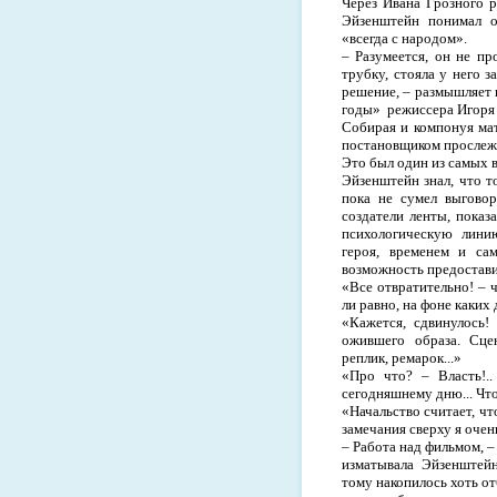
Через Ивана Грозного р
Эйзенштейн понимал оп
«всегда с народом».
– Разумеется, он не пр
трубку, стояла у него з
решение, – размышляет 
годы»
режиссера Игоря
Собирая и компонуя мат
постановщиком прослеж
Это был один из самых 
Эйзенштейн знал, что т
пока не сумел выговор
создатели ленты, пока
психологическую лини
героя, временем и са
возможность предоставит
«Все отвратительно! – ч
ли равно, на фоне каких
«Кажется, сдвинулось!
ожившего образа. Сце
реплик, ремарок...»
«Про что? – Власть!.
сегодняшнему дню... Чт
«Начальство считает, чт
замечания сверху я очень
– Работа над фильмом, –
изматывала Эйзенштейн
тому накопилось хоть от