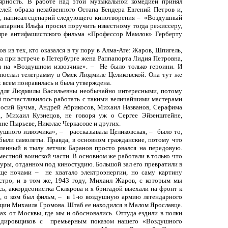
ярность. В работе над этой музыкальной комедией принял
елей образа незабвенного Остапа Бендера Евгений Петров и,
, написал сценарий следующего кинотворения –
«Воздушный
напарник Ильфа просил поручить известному тогда режиссеру,
ире антифашистского фильма «Профессор Мамлок» Герберту
в из тех, кто оказался в ту пору в Алма-Ате: Жаров, Шпигель,
а при встрече в Петербурге жена Раппапорта Лидия Петровна,
 на «Воздушном извозчике». –
Не было только героини. И
 послал телеграмму в Омск Людмиле Целиковской. Она тут же
 всем понравилась и была утверждена.
 для Людмилы Васильевны необычайно интересными, потому
й посчастливилось работать с такими величайшими мастерами
вросий Бучма, Андрей Абрикосов, Михаил Названов, Серафима
а, Михаил Кузнецов, не говоря уж о Сергее Эйзенштейне,
не Пырьеве, Николае Черкасове и других.
шного извозчика», –
рассказывала Целиковская, –
было то,
были самолеты. Правда, в основном гражданские, потому что
вленный в тылу летчик Баранов просто рвался на передовую.
местной воинской части. В основном же работали в только что
уры, отданном под киностудию. Большой зал его превратили в
аще ночами –
не хватало электроэнергии, но саму картину
стро, и в том же, 1943 году, Михаил Жаров, с которым мы
сь, аккордеонистка Склярова и я бригадой выехали на фронт к
, о ком был фильм, –
в 1-ю воздушную армию легендарного
ации Михаила Громова. Штаб ее находился в Малом Ярославце.
рах
от Москвы, где мы и обосновались. Оттуда ездили в полки
рдировщиков с
премьерным показом нашего «Воздушного