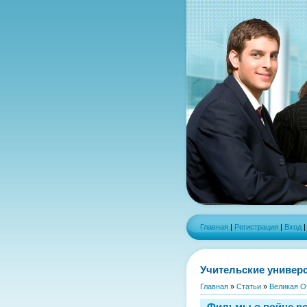
Главная
|
Регистрация
|
Вход
Учительские универ
Главная
»
Статьи
»
Великая О
Фильмы о войне р