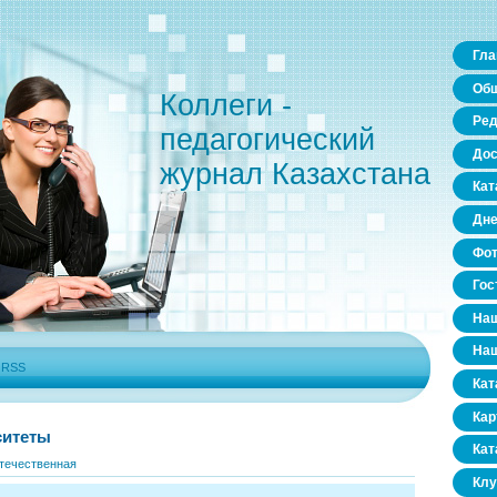
Гла
Общ
Коллеги -
Ред
педагогический
Дос
журнал Казахстана
Кат
Дне
Фо
Гос
Наш
Наш
|
RSS
Кат
Кар
ситеты
Кат
течественная
Клу