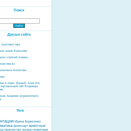
Поиск
Друзья сайта
 сказочных наук
ских домов Казахстана
ртал учителей Алматы
азахстана.kz
комсомола Казахстана
беды
ицы в лицах: Верный, Алма-Ата,
 персональный сайт Владимира
на
нская Академия журналистского
а
Теги
нтация
Ирина Борисенко
матика
животные
флипчарт
од
творчество
логика
геометрия