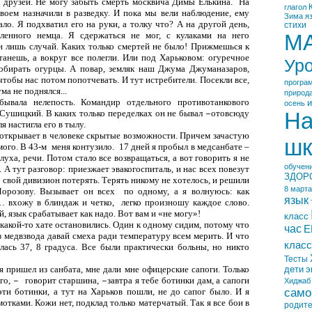
ь друзей. Не могу забыть смерть москвича Димы Елькина.
На
глагол
воем назначили в разведку. И пока мы вели наблюдение, ему
Зима
я
ло. Я подхватил его на руки, а толку что? А на другой день,
стихи
ленного немца. Я сдержаться не мог, с кулаками на него
М
н лишь случай. Каких только смертей не было! Прижмешься к
танешь, а вокруг все полегли. Или под Харьковом: огуречное
Ур
собирать огурцы. А повар, земляк наш Джума Джуманазаров,
тобы нас потом попотчевать. И тут истребители. Посекли все,
програ
ма не поднялся...
природ
ывала нелепость. Командир отдельного противотанкового
и
осень
Сушицкий. В каких только переделках он не бывал
отовсюду
На
–
я настигла его в тылу.
 открывает в человеке скрытые возможности. Причем зачастую
шк
мого. В 43-м
меня контузило.
17 дней я пробыл в медсанбате
–
луха, речи. Потом стало все возвращаться, а вот говорить я не
обучен
 А тут разговор: приезжает эвакогоспиталь, и нас всех повезут
ЗДОР
 свой дивизион потерять. Терять никому не хотелось, и решили
8 марта
Морозову. Вызывает он всех
по одному, а я волнуюсь: как
язык
… вхожу в блиндаж и четко,
легко произношу каждое слово.
, язык срабатывает как надо. Вот вам и «не могу»!
класс
какой-то хате остановились. Один к одному сидим, потому что
час
Е
из медвзвода давай смеха ради температуру всем мерить. И что
класс
лась 37, 8 градуса. Все были практически больны, но никто
Тесты
 я пришел из санбата, мне дали мне офицерские сапоги. Только
дети
э
го,
говорит старшина,
завтра я тебе ботинки дам, а сапоги
–
–
Хиджаб
само
ти ботинки, а тут на Харьков пошли, не до сапог было. И я
мотками. Кожи нет, подклад только матерчатый. Так я все бои в
родит