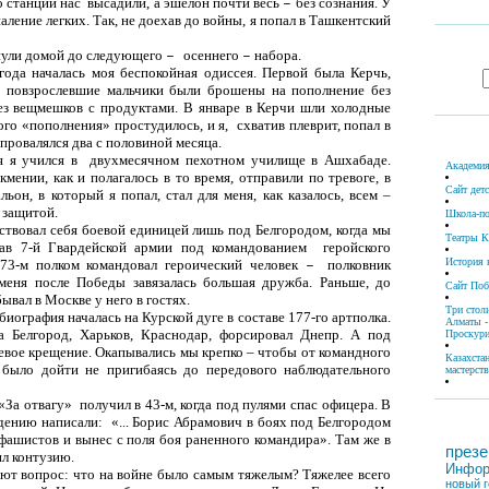
о станции нас
высадили, а эшелон почти весь
без сознания. У
–
паление легких. Так, не доехав до войны, я попал в Ташкентский
нули домой до следующего
осеннего
набора.
–
–
года началась моя беспокойная одиссея. Первой была Керчь,
повзрослевшие мальчики были брошены на пополнение без
без вещмешков с продуктами. В январе в Керчи шли холодные
го «пополнения» простуди­лось, и я,
схватив плеврит, попал в
прова­лялся два с половиной месяца.
я я учился в
двухмесячном пехотном училище в Ашхабаде.
Академия
мении, как и полагалось в то время, отправили по тревоге, в
Сайт дет
он, в ко­торый я попал, стал для меня, как каза­лось, всем
–
 защитой.
Школа-по
ствовал себя боевой единицей лишь под Белго­родом, когда мы
Театры К
ав 7-й Гвардейской армии под командованием
геройского
История 
73-м полком командовал герои­ческий человек
полковник
–
меня после Победы завязалась большая дружба. Раньше, до
Сайт По
ывал в Москве у него в гостях.
Три стол
иография началась на Курской дуге в составе 177-го артполка.
Алматы -
за Белгород, Харьков, Краснодар, форсиро­вал Днепр.
А под
Проскури
евое крещение. Окапывались мы крепко
–
чтобы от командного
Казахста
было дойти не пригибаясь до передового наблюдательного
мастерств
«За отвагу»
получил в 43-м, когда под пулями спас офицера. В
ждению написали:
«... Борис Абрамович в боях под Белгородом
 фашистов и вынес с поля боя раненного командира». Там же в
презе
ил контузию.
Инфор
ают вопрос: что на войне было самым тяжелым? Тяжелее всего
новый г