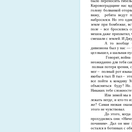
было переносить гибел
Кировоградщине нас вд
голову болванкой оторва
вижу,
ребята ведут п
набросился. Но это оди
земле при бомбежке, вс
поле
–
все бросились 
мешок даже прихватил, ч
смешали с землей. И Джу
А то вообще б
дивизиона был у нас — 
цел вышел, а шальная пул
Говорят, война
неожиданно для тебя са
полная потеря зрения, с
мог
–
полный рот языка.
якобы в тыл. В тыл
–
это
все пойти к комдиву 
объясняться
буду? Но
Никаких тебе сложностей
Или зимой мы в 
лежать негде, и кто-то 
же? Самая низкая оказа
этого не чувствовал.
До этого, когда
прохудились они. «Ниче
починим». Дал он мне э
остался в ботинках с об