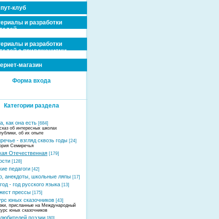
пут-клуб
ериалы и разработки
телей
ериалы и разработки
телей с приложениями
ернет-магазин
Форма входа
Категории раздела
, как она есть
[684]
сказ об интересных школах
публики, об их опыте
речье - взгляд сквозь годы
[24]
ория Семиречья
кая Отечественная
[179]
ости
[128]
кие педагоги
[42]
, анекдоты, школьные ляпы
[17]
год - год русского языка
[13]
жест прессы
[175]
урс юных сказочников
[43]
зки, присланные на Международный
курс юных сказочников
 любителей поэзии
[80]