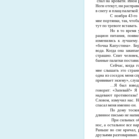
спал на кровати. Иной 
Ноги отекут, ни расправ
в снегу и плащ-палаткой
С ноября 43-го 
мне портянки, так, чтоб
тут по тревоге вставать.
Но в то время
рацион питания, появи
изменились к лучшему.
«бочка Капустина». Бе
вода. Когда она закип
страшно. Спит человек,
банные палатки поставил
Сейчас, когда г
мне слышать это стран
одна из соседок меня сп
прививает экзему», слуш
…Я был взводн
говорит: «Запевай!» Я
надевают противогазы! 
Словом, измучил нас. Н
спасал меня именно он.
По дому тоско
длинное письмо не напиш
При сильных о
нос, а остальное все н
Раньше во сне кричал, 
друзьями разговарива