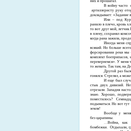
них и прошагал.
В войну часто
артиллеристу руку ото
докладывает: «Задание 
Или
–
под Кур
ранило в плечо, кровь х
то вот друг мой, летчик 
в плену, сохранял комсом
когда рана зажила, продо
Иногда меня сп
всякий. Но больше всего
форсировании реки мы с
комплект боеприпасов, 
перевернемся». У меня 
то жевать. Так там, на Д
Другой раз был
гонялся. Стрелял, а может
И еще был случ
стык двух дивизий. Н
отрезали. Западня наст
знаю. Хорошо, подвер
поместилось?
Семнадца
подыматься. Но вот тут
земля!
Вообще у
меня
без царапины.
…Война, как 
бомбежки.
Отдыхали, г