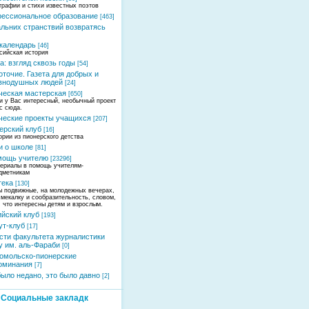
графии и стихи известных поэтов
ессиональное образование
[463]
альних странствий возвратясь
календарь
[46]
сийская история
а: взгляд сквозь годы
[54]
оточие. Газета для добрых и
внодушных людей
[24]
ческая мастерская
[650]
и у Вас интересный, необычный проект
ас сюда.
ческие проекты учащихся
[207]
ерский клуб
[16]
ории из пионерского детства
и о школе
[81]
мощь учителю
[23296]
ериалы в помощь учителям-
дметникам
тека
[130]
ы подвижные, на молодежных вечерах,
смекалку и сообразительность, словом,
, что интересны детям и взрослым.
ийский клуб
[193]
ут-клуб
[17]
сти факультета журналистики
у им. аль-Фараби
[0]
омольско-пионерские
оминания
[7]
было недано, это было давно
[2]
Социальные закладк