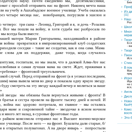
солдатскую науку. Почти ежедневно мы,
десятиклассники,
Био
омат с просьбой от­править нас на фронт. Наконец мечта наша
Проф
или на учебу в Ашхабадс­кое военное училище. Учеба оказалась
Из д
ерез четыре месяца нас,
новобранцев, погрузили в эшелон и
[11]
Наш 
Рос
о четверо:
три сына – Леонид, Григорий и я,
и дочь - Розалия.
Школ
 Все мы пошли на войну, и хотя судьба нас разбросала по
Мног
мы всегда были вместе.
нера
ашей матери Марии Григорьевны, находившийся в районе
Твор
емя войны
превратился в импровизированный клуб солдатских
Есл
- в
 приходили соседки
–
такие же солдатки, как и она сама. Мама
Твор
ые слова для их поддержки,
даже тогда, когда случалось
Пион
Ист
контузия, госпитали, но мы знали, что в далекой Алма-Ате нас
Стих
долюбивая и самая лучшая мама на свете. Ждет, прижимая к
В по
 «ребенка»
–
фронтовой треугольничек.
Мат
пре
акой случай. Перед отправкой на фронт (а я уезжал последним,
Игро
шим) мама вывела меня во двор и показала одну яркую звезду.
Игр
на 
я буду смотреть на эту звезду каждый вечер и молиться за ваше
все
!»
Англ
той звезды
мы обязаны были вернуться живыми с фронта! В
Дисп
 братья и сестра провели на фронте тысячу дней и ночей. И
Ново
о, война нас здорово потрепала, но главное
–
мы остались
КазН
даря маме и сокровенной тайне
–
звездочке в ясном ночном
Комс
восп
к и много лет назад, в суровые фронтовые годы.
Это 
о райком комсомола отправил нас в Высшее военно-морское
ое училище. После него — на фронт. Бушлаты дали старые, б/
ли в открытых полувагонах. А на дворе январь
попростыли
–