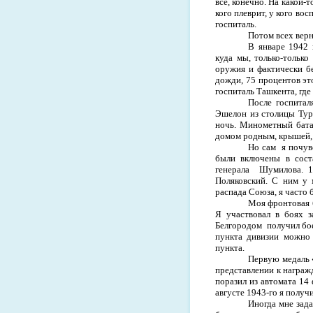
все, конечно. На какой-т
кого плеврит, у кого вос
госпиталь.
Потом всех вер
В январе 1942 
куда мы, только-только
ору­жия и фактически 
дожди, 75 процентов это
госпиталь Ташкента, где 
После госпитал
Эшелон из столицы Турк
ночь. Минометный баталь
домом родным, крышей,
Но сам
я почув
были включены в сост
генерала
Шумилова. 1
Поляковский. С ним у 
распада Союза, я часто б
Моя фронтовая б
Я уча­ствовал в боях 
Белгородом
получил бо
пункта дивизии можно 
пункта.
Первую медаль 
пред­ставлении к награ
поразил из автома­та 14
августе 1943-го я получ
Иногда мне зад