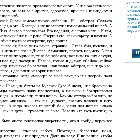
дружба
организм живет за пределами возможного. У нас рассказывали:
чтение
рвало, он взял ее в другую, здоровую, пришел к командиру и
библио
разрабо
выполнил!»
культу
ской Дугой комсомольское собрание. И
–
обстрел. Солдата
Война
лещет, а он: «Хлопцы, я же не заплатил комсомольский взнос!» А
Д
песня
Петя Авилов, рассказывал. Его подбили, он попал в плен. И там,
коучинг
ольский билет... в ране. Свернул его, как сигарету, и вложил. А
лбил в костыле отверстие, туда прятал.
рашивают, было ли на войне
страшно.
Страх был, конечно, и
 я испытал его на Днепре. Алматинец, плавать не умею. А при
вязали жердями пустые бензобочки, закатили на них орудия,
и нас туда посадили. Помню, только и думал: «Сейчас, сейчас
тогда привычка была такая
–
как только обстрел, мне надо что-
непре, я две пачки махорки изжевал.
о страшно, когда «мессер» за мной вокруг хаты посреди поля
, и играл.
ай. Накануне битвы на Курской Дуге, 6 июля,
нас бросили на
емцы матчасть нашу пропустили, а машины с боеприпасами
оящая! А потом еще танки пошли. Как мы оттуда выбрались, не
нулся «виллис»
так вы
думаете, сколько человек в него
–
ть! А когда начался танковый бой, земля под ногами начала
–
как на духу!
трусости не было. Потому что хоть шаткая, но
–
 была чисто юношеская уверенность, что я пройду через все
известно,
тяжелая работа. Переходы, бессонные ночи,
де придется и как придется. Даже на ходу. Я не помню, чтобы