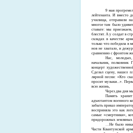
9 мая прогреме
лейтенанта. И вместо д
училища, от­правили н
многое там
было удивит
ставьте: мы приезжаем,
блестят. А у солдат в с
складах в ка­честве ар
только что победила в м
нов не хватало, и дежу
срав­нению с фронтом жи
Нас, молодых
начальник, полков­ник 
концерт художественной
Сделал сцену, нашел п
лярной песни: «Кто ск
просит музы­ки...». Пе
всю жизнь,
Через два дня 
Память хранит
адъютантом военного ко
забыть при­каз императ
восприняла это как лог
самые «смертни­ки», к
придорожных земляных н
…Не было никак
Части Квантунской арм