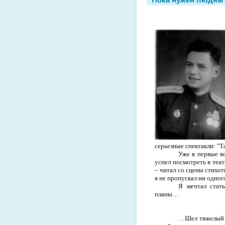
серьезные спектакли: "Т
Уже в первые во
успел посмотреть в теа
– читал со сцены стихот
я не пропускал ни одног
Я мечтал стат
планы…
…Шел тяжелый 1