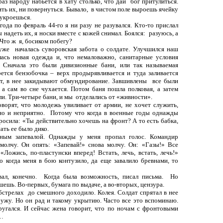
раз народу набьется в хату столько, что дай
бог притулиться.
ить их, ни повернуться. Бывало,
в чистом поле выроешь ячейку
 укроешься.
года по февраль 44-го я ни разу не разувался. Кто-то прислал
ы надеть их, я носки вместе с кожей снимал. Боялся:
разуюсь, а
 Что ж
я, босиком побегу?
 уже
началась суворовская забота о солдате. Улучшился наш
лась новая одежда и, что немаловажно, санитарные условия
 Сначала это были дивизионные бани, или так называемая
рется бензобочка
–
верх продырявливается и туда заливается
ает, в нее закидывают обмундирование. Завшивлены
все были
 а сам во сне чухается. Потом баня пошла полковая, а затем
и. Три-четыре бани, и мы
отделались от «живности».
оворят, что молодежь увиливает от армии, не хочет служить,
но и неприятно.
Потому что когда в военные годы однажды
росила: «Ты действительно хочешь на фронт? А то есть бабка,
ать ее было дико.
ым запевалой. Однажды у меня пропал голос. Командир
 молчу. Он опять: «Запевай!» снова молчу. Он: «Газы!» Все
«Ложись, по-пластунски вперед! Встать, лечь, встать, лечь!»
о когда меня в бою контузило, да еще завалило бревнами, то
вал, конечно.
Когда была возможность, писал письма.
Но
ешь. Во-первых, бумага по выдаче, а во-вторых, цензура.
бстрелах
до смешного доходило. Колея. Солдат спрятал в нее
аружу. Но он рад и такому укрытию. Часто все это вспоминаю.
ругался. И сейчас жена говорит, что по ночам с фронтовыми
ю…