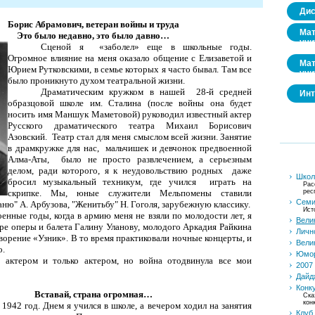
Дис
Борис Абрамович, ветеран войны и труда
Мат
Это было недавно, это было давно…
учи
Сценой я
«заболел» еще в школьные годы.
Огромное влияние на меня оказало общение с Елизаветой и
Мат
Юрием Рутковскими, в семье которых я часто бывал. Там все
учи
было проникнуто духом театральной жизни.
Драматическим кружком в нашей
28-й средней
Инт
образцовой школе им. Сталина (после войны она будет
носить имя Маншук Маметовой) руководил известный актер
Русского драматического театра Михаил Борисович
Азовский.
Театр стал для меня смыс­лом всей жизни.
За­нятие
в драмкружке для нас,
мальчи­шек и девчонок предвоенной
Ал­ма-Аты,
было не просто развле­чением, а серьезным
делом, ра­ди которого, я к неудовольствию родных
даже
Школа
бросил му­зыкальный техникум, где учился
играть на
Рас
скрипке. Мы, юные служители Мельпомены ста­вили
рес
Семи
а­ню" А. Арбузова, "Женитьбу" Н. Гоголя, зарубежную классику.
Ист
енные годы, когда в армию меня не взяли по молодости лет, я
Вели
тре оперы и балета Галину Уланову, молодого Аркадия Райкина
Личн
ворение «Узник». В то время практиковали ночные концерты, и
Вели
о.
Юмор
ь актером и только актером, но война отодвинула все мои
2007 
Дайд
Конк
Вставай, страна огромная…
Ска
кон
942 год. Днем я учился в школе, а вечером ходил на занятия
Клуб