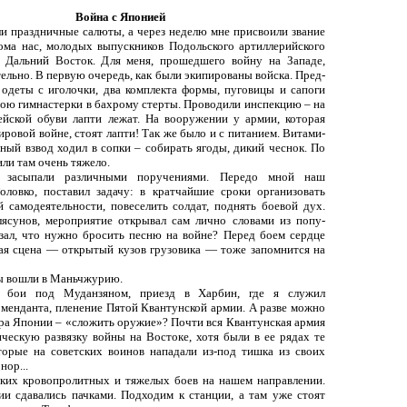
Война с Японией
ли праздничные салюты, а через неделю мне присвоили звание
ома нас, молодых выпускников Подольского ар­тиллерийского
а Дальний Восток. Для меня, прошедшего войну на Западе,
ель­но. В первую очередь, как были экипированы войска. Пред­
 одеты с иголочки, два комплекта формы, пуговицы и сапоги
трою гимнастерки в бахрому стерты. Проводили инспекцию – на
мейской обуви лапти лежат. На вооружении у армии, которая
ировой войне, стоят лапти! Так же было и с питанием. Витами­
рный взвод ходил в сопки – собирать ягоды, дикий чеснок. По
ли там очень тяжело.
, засыпали раз­личными поручениями. Передо мной наш
Головко, поставил задачу: в кратчайшие сроки организо­вать
 самодеятельности, повеселить солдат, поднять бо­евой дух.
лясунов, мероприятие откры­вал сам лично словами из попу­
азал, что нужно бросить песню на войне? Перед боем сердце
рвая сцена — открытый кузов грузовика — тоже запомнится на
мы вошли в Маньчжурию.
 бои под Муданзяном, приезд в Харбин, где я слу­жил
мен­данта, пленение Пятой Квантунской армии. А разве можно
ора Японии
–
«сложить оружие»? Почти вся Квантунская армия
ичес­кую развязку войны на Востоке, хотя были в ее рядах те
оторые на советских воинов нападали из-под тишка из своих
ор...
их кровопро­литных и тяжелых боев на на­шем направлении.
ии сдавались пачка­ми. Подходим к станции, а
там
уже стоят