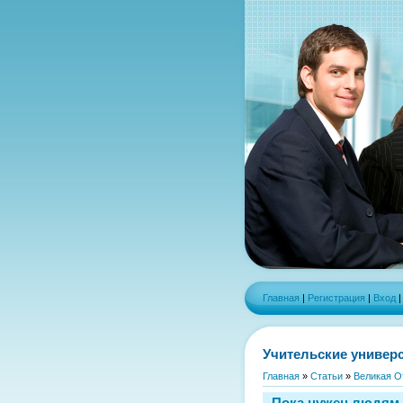
Главная
|
Регистрация
|
Вход
Учительские универ
Главная
»
Статьи
»
Великая О
Пока нужен людям