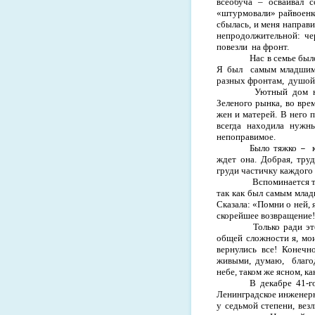
всеобуча
–
осва­ивал 
«штурмова­ли» райвоенк
сбы­лась, и меня направ
непро­должительной: ч
повезли
на фронт.
Нас в семье был
Я был
самым младшим.
разных фронтам,
душой 
Уютный дом н
Зеленого рынка, во вр
жен и матерей. В него
всегда находила нужн
непоправимое.
Было тяжко
–
ждет она. Добрая, тру
груди частичку каждого
Вспоминается т
так как был самым млад
Сказала: «Помни о ней, 
скорейшее возвращение
Только ради э
общей сложности я, мои
вернулись все! Конечн
живыми, думаю,
благо
небе, таком же ясном, ка
В декабре 41-г
Ленинградское инженерн
у седьмой степени, вез