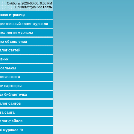
Суббота, 2026-08-08, 9:55 PM
Приветствую Вас
Гость
вная страница
ественный совет журнала
коллегия журнала
ка объявлений
алог статей
вник
тоальбом
тевая книга
и партнеры
а библиотечка
алог сайтов
та сайта
алог файлов
б журнала "К...