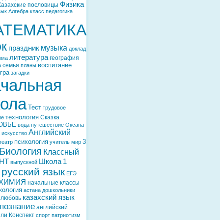
Физика
Казахские пословицы
зык
Алгебра
класс
педагогика
АТЕМАТИКА
ок
музыка
праздник
доклад
литература
география
мма
воспитание
семья
а
планы
гра
загадки
чальная
ола
Тест
трудовое
технология
Сказка
ие
ОВЬЕ
вода
путешествие
Оксана
Английский
искусство
психология
3
театр
учитель
мир
Биология
Классный
НТ
Школа
1
выпускной
русский язык
ЕГЭ
ХИМИЯ
начальные классы
кология
астана
дошкольники
казахский язык
любовь
познание
английский
ели
Конспект
спорт
патриотизм