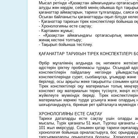
Мысал ретінде «Қазақстан аймағындағы ортағасыр
алуды жөн көрдім, себебі менің ойымша бұл тақыр
қағанаттар аймақтарын, тарихи тұлғаларды, саяси 
Осыған байланысты қағанаттарды оқып білуде келес
- Қағанаттар тарихын тірек конспектілері бойынша оқ
- Хронологияны есте сақтау;
- Картамен жұмыс;
- «Қазақстан аймағындағы ортағасырлық мемле
жинақ кестені толтыру;
- Тақырып бойынша тестілеу.
ҚАҒАНАТТАР ТАРИХЫН ТІРЕК КОНСПЕКТІЛЕРІ 
Әрбір мұғалімнің алдында оң нәтижеге жеткіз
әдістерін іріктеу проблемасы тұрады. Осындай әдіст
конспектілерін пайдалану негізінде ұйымдаст
конспектілерінде сурет, сызбанұсқа, ұғымдар және 
беріледі, осы арқылы жеке тақырыпты сонымен қат
Тірек конспектілері оқу материалын толық меңгер
конспект оқу материалын терең түсінуге, жеңіл ест
жүйелеуге мүмкіндік береді. Тірек конспектілер
материалын көрнекі түрде ұсынуға және олардың н
шоғырландыруға, бірнеше рет қайталауға мүмкіндік 
ХРОНОЛОГИЯНЫ ЕСТЕ САҚТАУ
Тарихи даталарды есте сақтау үшін оларды а
мысалы, Түрік қағанаты 51 жыл, Түргеш қағанаты –
101 жыл өмірсүрді. Сонымен қатар тарихи оқиғалар
хронология бойынша орналастыруға, бос орындарды
тапсырмаларды орындатуға болады. Хронология