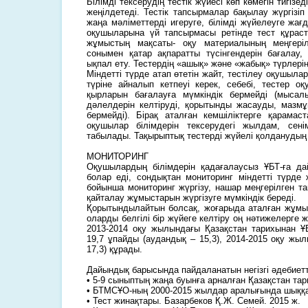
Білімді тексерудің тестік жүйесі көп көмегін тигізе
жеңілдетеді. Тестік тапсырмалар бақылау жүргізі
жаңа мәліметтерді игеруге, білімді жүйелеуге жа
оқушыларына үй тапсырмасы ретінде тест құрас
жұмыстың мақсаты- оқу материалының меңгеріл
сонымен қатар ақпаратты түсінгендерін бағалау, 
ықпал ету. Тестердің «ашық» және «жабық» түрлері
Міндетті түрде атап өтетін жайт, тестілеу оқушыла
түріне айналып кетпеуі керек, себебі, тестер оқ
қырларын бағалауға мүмкіндік бермейді (мыса
дәлелдерін келтіруді, қорытынды жасауды, мазмұ
бермейді). Бірақ аталған кемшіліктерге қарамаст
оқушылар білімдерін тексерудегі жылдам, сен
табылады. Тақырыптық тестерді жүйелі қолданудың т
МОНИТОРИНГ
Оқушылардың білімдерін қадағалаусыз ҰБТ-ға да
болар еді, сондықтан мониторинг міндетті түрде 
бойынша мониторинг жүргізу, нашар меңгерілген т
қайталау жұмыстарын жүргізуге мүмкіндік береді.
Қорытындылайтын болсақ, жоғарыда аталған жұмыс
оларды белгілі бір жүйеге келтіру оң нәтижелерге же
2013-2014 оқу жылындағы Қазақстан тарихынан Ұ
19,7 ұпайды (аудандық – 15,3), 2014-2015 оқу жы
17,3) құрады.
Дайындық барысында пайдаланатын негізгі әдебиетт
• 5-9 сыныптың жаңа буынға арналған Қазақстан та
• БТМСҰО-ның 2000-2015 жылдар аралығында шыққа
• Тест жинақтары. Базарбеков Қ.Ж. Семей. 2015 ж.