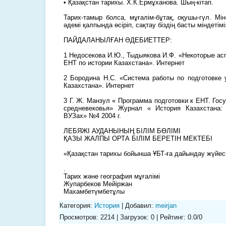
• Қазақстан тарихы. Х.К.Ермұханова. Шың-кітап.
Тарих-тамыр болса, мұғалім-бұтақ, оқушы-гүл. Мі
әдемі қалпында өсіріп, сақтау біздің басты міндетімі
ПАЙДАЛАНЫЛҒАН ӘДЕБИЕТТЕР:
1 Недосекова И.Ю., Тыдыякова И.Ф. «Некоторые ас
ЕНТ по истории Казахстана». Интернет
2 Бородина Н.С. «Система работы по подготовке
Казахстана». Интернет
3 Г. Ж. Манзул « Программа подготовки к ЕНТ. Госу
средневековья» Журнал « История Казахстана:
ВУЗах» №4 2004 г.
ЛЕБЯЖІ АУДАНЫНЫҢ БІЛІМ БӨЛІМІ
ҚАЗЫ ЖАЛПЫ ОРТА БІЛІМ БЕРЕТІН МЕКТЕБІ
«Қазақстан тарихы бойынша ҰБТ-ға дайындау жүйес
.
Тарих және география мұғалімі
Жупарбеков Мейіржан
Махамбетүмбетұлы
Категория
:
История
|
Добавил
:
meirjan
Просмотров
:
2214
|
Загрузок
:
0
|
Рейтинг
:
0.0
/
0