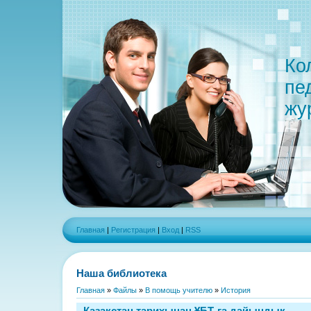
Ко
пе
жу
Главная
|
Регистрация
|
Вход
|
RSS
Наша библиотека
Главная
»
Файлы
»
В помощь учителю
»
История
Қазақстан тарихынан ҰБТ-ға дайындық