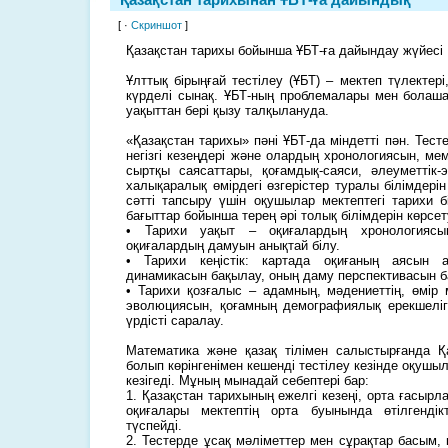
[ ·
Скриншот
]
Қазақстан тарихы бойынша ҰБТ-ға дайындау жүйесі
Ұлттық бірыңғай тестілеу (ҰБТ) – мектеп түлектері
күрделі сынақ. ҰБТ-ның проблемалары мен болашағ
уақыттан бері қызу талқылануда.
«Қазақстан тарихы» пәні ҰБТ-да міндетті пән. Тес
негізгі кезеңдері және олардың хронологиясын, мем
сыртқы саясаттары, қоғамдық-саяси, әлеуметтік
халықаралық өмірдегі өзгерістер туралы білімдерін
сәтті тапсыру үшін оқушылар мектептегі тарихи б
бағыттар бойынша терең әрі толық білімдерін көрсет
• Тарихи уақыт – оқиғалардың хронологиясын
оқиғалардың дамуын анықтай білу.
• Тарихи кеңістік: картада оқиғаның аясын 
динамикасын бақылау, оның даму перспективасын б
• Тарихи қозғалыс – адамның, мәдениеттің, өмі
эволюциясын, қоғамның демографиялық ерекшелігін
үрдісті саралау.
Математика және қазақ тілімен салыстырғанда Қ
болып көрінгенімен кешенді тестілеу кезінде оқушы
кезігеді. Мұның мынадай себептері бар:
1. Қазақстан тарихының ежелгі кезеңі, орта ғасыр
оқиғалары мектептің орта буынында өтілгенді
түспейді.
2. Тестерде ұсақ мәліметтер мен сұрақтар басым,