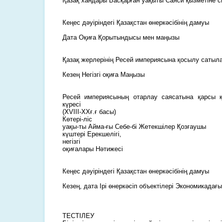
Қазақ хандары Басқарған уақыты Саяси қызметіне 
Кеңес дәуіріндегі Қазақстан өнеркәсібінің дамуы
Дата Оқиға Қорытындысы мен маңызы
Қазақ жерлерінің Ресей империясына қосылу сатыл
Кезең Негізгі оқиға Маңызы
Ресей империясының отарлау саясатына қарсы қ
күресі
(XVIII-XXғ.ғ басы)
Көтері-ліс
уақы-ты Айма-ғы Себе-бі Жетекшілер Қозғаушы
күштері Ерекшелігі,
негізгі
оқиғалары Нәтижесі
Кеңес дәуіріндегі Қазақстан өнеркәсібінің дамуы
Кезең, дата Ірі өнеркәсіп объектілері Экономикадағы
ТЕСТІЛЕУ