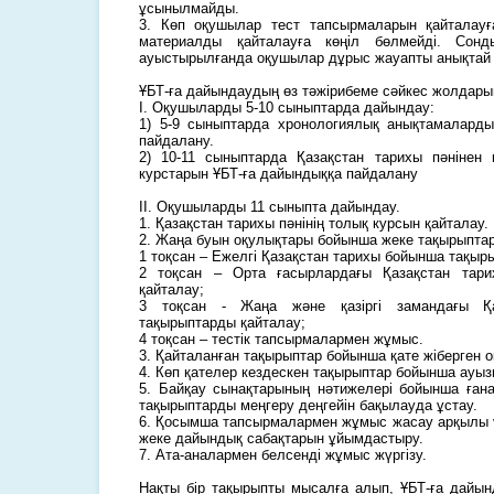
ұсынылмайды.
3. Көп оқушылар тест тапсырмаларын қайталау
материалды қайталауға көңіл бөлмейді. Сонд
ауыстырылғанда оқушылар дұрыс жауапты анықтай
ҰБТ-ға дайындаудың өз тәжірибеме сәйкес жолдар
І. Оқушыларды 5-10 сыныптарда дайындау:
1) 5-9 сыныптарда хронологиялық анықтамаларды
пайдалану.
2) 10-11 сыныптарда Қазақстан тарихы пәнінен
курстарын ҰБТ-ға дайындыққа пайдалану
ІІ. Оқушыларды 11 сыныпта дайындау.
1. Қазақстан тарихы пәнінің толық курсын қайталау.
2. Жаңа буын оқулықтары бойынша жеке тақырыптар
1 тоқсан – Ежелгі Қазақстан тарихы бойынша тақыр
2 тоқсан – Орта ғасырлардағы Қазақстан тар
қайталау;
3 тоқсан - Жаңа және қазіргі замандағы Қ
тақырыптарды қайталау;
4 тоқсан – тестік тапсырмалармен жұмыс.
3. Қайталанған тақырыптар бойынша қате жіберген
4. Көп қателер кездескен тақырыптар бойынша ауызш
5. Байқау сынақтарының нәтижелері бойынша ған
тақырыптарды меңгеру деңгейін бақылауда ұстау.
6. Қосымша тапсырмалармен жұмыс жасау арқылы 
жеке дайындық сабақтарын ұйымдастыру.
7. Ата-аналармен белсенді жұмыс жүргізу.
Нақты бір тақырыпты мысалға алып, ҰБТ-ға дайы