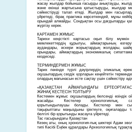
жасау жылдар бойынша ғасырды анықтауды, жылды
және екінші жартысына қатыстыруды, жылдар м
сәйкестіруді талап етеді. Жылдар мен ғасырлар
үйретеді, бірақ практика көрсеткендей, мұны кей
орындай алмайды. Сондықтан осы дағдыларды қ
жүргізу керек.
КАРТАМЕН ЖҰМЫС
Тарихи кеңістікті картасыз оқып білу мүмкін
мемлекеттердің құрылуы, аймақтарының өзгеру
аудандары, әскери жорықтардың жолдары, шайқ
орындары, аймақтардың экономикалық сипаттама
кездеседі.
ТЕРМИНДЕРМЕН ЖҰМЫС
Тарих пәнінде түрлі дәуірлердің эпикалық ерек
оқушылардың сөздік қорларын кеңейтетін терминде
олардың мағынасын есте сақтау үшін сәйкестіру әдіс
«ҚАЗАҚСТАН АЙМАҒЫНДАҒЫ ЕРТЕОРТАҒА
ЖИНАҚ КЕСТЕСІН ТОЛТЫРУ
Кестемен жұмыс оқушылардың белсенді өзіндік о
жасайды. Кестелер хронологиялық, салыс
қорытындылаушы болады. Кестелер мен сыз
тақырыптағы маңыздыны іріктеуге, оқиғаларды т
белгілі бір қорытынды жасауға үйретеді.
Тас ғасырындағы Қазақстан
Кезең аты, оның хронология-лық шектері Адам эво
типі Кәсібі Еңбек құралдары Археологиялық тұрақт