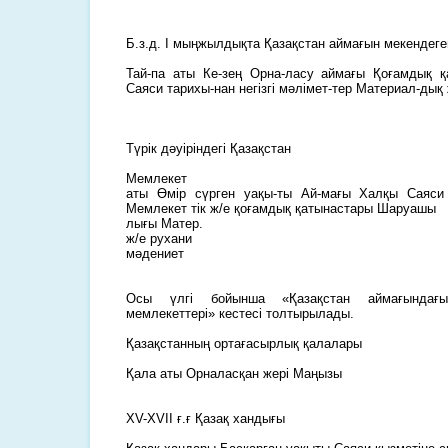
Б.з.д. І мыңжылдықта Қазақстан аймағын мекендеге
Тай-па аты Ке-зең Орна-ласу аймағы Қоғамдық 
Саяси тарихы-нан негізгі мәлімет-тер Материал-дық
Түрік дәуіріндегі Қазақстан
Мемлекет
аты Өмір сүрген уақы-ты Ай-мағы Халқы Саяси т
Мемлекет тік ж/е қоғамдық қатынастары Шаруашы
лығы Матер.
ж/е рухани
мәдениет
Осы үлгі бойынша «Қазақстан аймағындағ
мемлекеттері» кестесі толтырылады.
Қазақстанның ортағасырлық қалалары
Қала аты Орналасқан жері Маңызы
XV-XVII ғ.ғ Қазақ хандығы