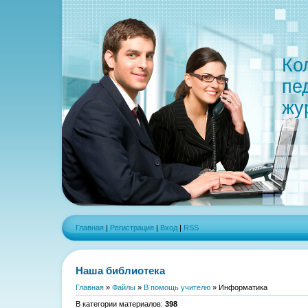
Ко
пе
жу
Главная
|
Регистрация
|
Вход
|
RSS
Наша библиотека
Главная
»
Файлы
»
В помощь учителю
» Информатика
В категории материалов
:
398