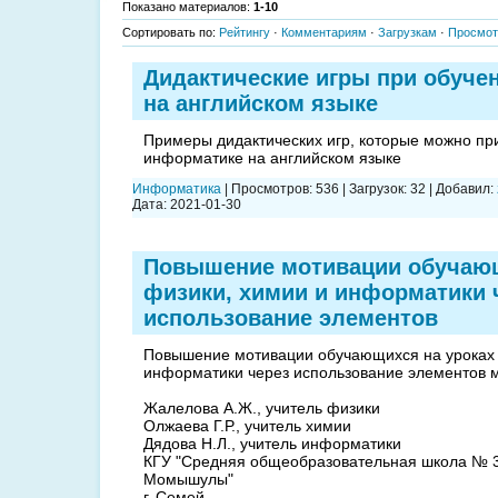
Показано материалов
:
1-10
Сортировать по
:
Рейтингу
·
Комментариям
·
Загрузкам
·
Просмо
Дидактические игры при обуче
на английском языке
Примеры дидактических игр, которые можно пр
информатике на английском языке
Информатика
|
Просмотров:
536
|
Загрузок:
32
|
Добавил:
Дата:
2021-01-30
Повышение мотивации обучающ
физики, химии и информатики 
использование элементов
Повышение мотивации обучающихся на уроках 
информатики через использование элементов м
Жалелова А.Ж., учитель физики
Олжаева Г.Р., учитель химии
Дядова Н.Л., учитель информатики
КГУ "Средняя общеобразовательная школа № 
Момышулы"
г. Семей