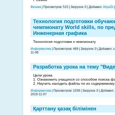
Физика
|
Просмотров:
515
|
Загрузок:
0
|
Добавил:
AliyaZh
Технология подготовки обучаю
чемпионату World skills, по пр
Инженерная графика
Технология подготовки к чемпионату
Информатика
|
Просмотров:
469
|
Загрузок:
0
|
Добавил:
a
11-08
Разработка урока на тему "Вид
Цели урока
1. Ознакомить учащихся со способом поиска фа
2. Научить находить файлы по их содержимому
Информатика
|
Просмотров:
1039
|
Загрузок:
0
|
Добавил:
2019-11-07
Қарттану қазақ білімінен