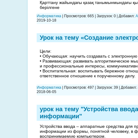
Қарттану жайындағы қазақ танымынмындағы қы
берілгене
Информатика
|
Просмотров:
665
|
Загрузок:
0
|
Добавил:
A
2019-10-18
Урок на тему «Создание элект
Цели:
• Обучающая: научить создавать с электронную 
• Развивающая: развивать алгоритмическое мы
и профессиональные интересы, коммуникативн
• Воспитательная: воспитывать бережное отно
ответственное отношение к порученному делу.
Информатика
|
Просмотров:
497
|
Загрузок:
39
|
Добавил:
2018-06-05
урок на тему "Устройства ввод
информации"
Устройства ввода – аппаратные средства для 
информации из формы, понятной человеку, в ф
воспринимаемую компьютером.