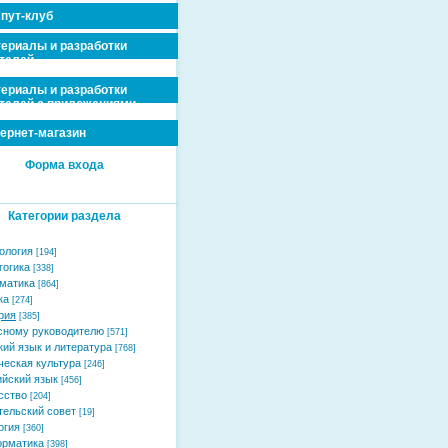
пут-клуб
ериалы и разработки
телей
ериалы и разработки
телей с приложениями
ернет-магазин
Форма входа
Категории раздела
ология
[194]
гогика
[338]
матика
[864]
ка
[274]
рия
[385]
сному руководителю
[571]
кий язык и литература
[768]
ческая культура
[246]
ийский язык
[456]
сство
[204]
тельский совет
[19]
огия
[360]
рматика
[398]