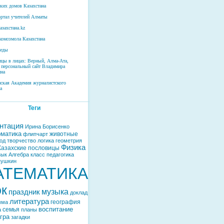
ских домов Казахстана
ртал учителей Алматы
азахстана.kz
комсомола Казахстана
беды
ицы в лицах: Верный, Алма-Ата,
 персональный сайт Владимира
на
нская Академия журналистского
а
Теги
нтация
Ирина Борисенко
матика
животные
флипчарт
од
творчество
логика
геометрия
Физика
Казахские пословицы
зык
Алгебра
класс
педагогика
пушкин
АТЕМАТИКА
ок
музыка
праздник
доклад
литература
география
мма
воспитание
семья
а
планы
гра
загадки