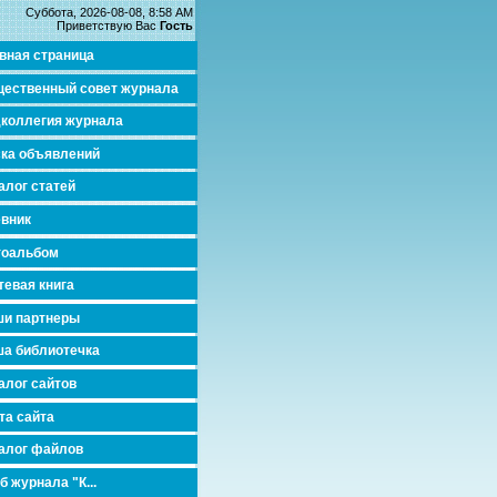
Суббота, 2026-08-08, 8:58 AM
Приветствую Вас
Гость
вная страница
ественный совет журнала
коллегия журнала
ка объявлений
алог статей
вник
тоальбом
тевая книга
и партнеры
а библиотечка
алог сайтов
та сайта
алог файлов
б журнала "К...