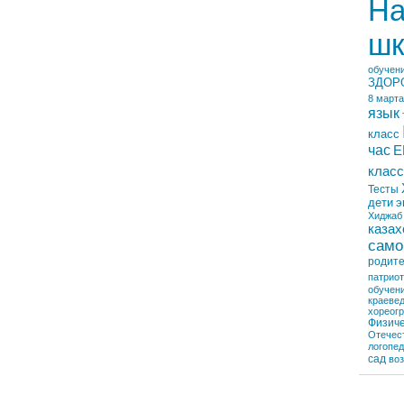
На
шк
обучен
ЗДОР
8 марта
язык
класс
час
Е
класс
Тесты
дети
э
Хиджаб
казах
само
родит
патрио
обучен
краеве
хореог
Физиче
Отечес
логопе
сад
во