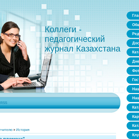
Гла
Общ
Коллеги -
Ред
педагогический
Дос
журнал Казахстана
Кат
Дне
Фо
Гос
Наш
Наш
|
RSS
Кат
Кар
Кат
учителю
»
История
Клу
ие племена"