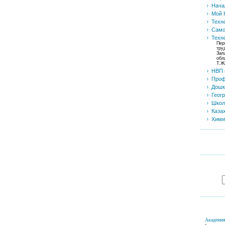
Нача
Мой 
Техн
Само
Техн
Пер
тру
Зап
обл
Т.Ж
НВП
Проф
Дошк
Геог
Школ
Каза
Хими
Академия