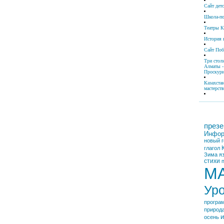
Сайт дет
Школа-по
Театры К
История 
Сайт По
Три стол
Алматы -
Проскури
Казахста
мастерств
презе
Инфор
новый г
глагол
Зима
я
стихи
М
Ур
програ
природ
и
осень