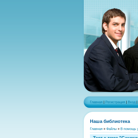
Главная
|
Регистрация
|
Вход
Наша библиотека
Главная
»
Файлы
»
В помощь 
Тест к теме "Сакск