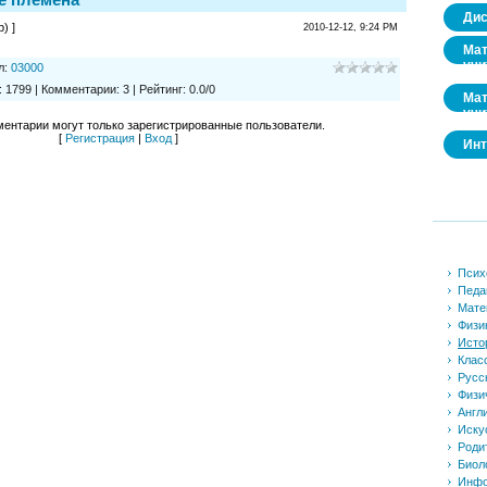
Дис
) ]
2010-12-12, 9:24 PM
Мат
учи
л
:
03000
:
1799
|
Комментарии
:
3
|
Рейтинг
:
0.0
/
0
Мат
учи
ентарии могут только зарегистрированные пользователи.
[
Регистрация
|
Вход
]
Инт
Псих
Педа
Мате
Физи
Исто
Клас
Русс
Физи
Англ
Иску
Роди
Биол
Инфо