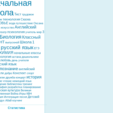
чальная
ола
Тест
трудовое
технология
Сказка
ие
ОВЬЕ
вода
путешествие
Оксана
Английский
искусство
психология
3
театр
учитель
мир
Биология
Классный
НТ
Школа
1
выпускной
русский язык
ЕГЭ
ХИМИЯ
начальные классы
кология
астана
дошкольники
любовь
день учителя
ский язык
познание
английский
ели
Конспект
добро
спорт
история
тизм
дружба
концерт
ие
чтение
немецкий язык
дение
библиотека
тренинг
рафия
разработка
планирование
ская культура
Великая
твенная Война
Игры
КВН
Детский
дия
Интеграция
песня
здух
Абай
коучинг
Статистика