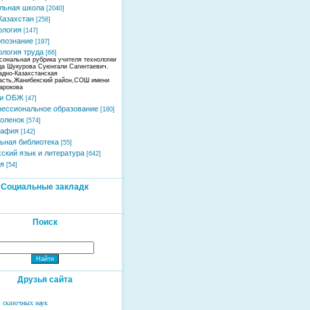
льная школа
[2040]
Казахстан
[258]
ология
[147]
познание
[197]
ология труда
[66]
сональная рубрика учителя технологии
да Шукурова Суюнгали Сагинтаевич.
адно-Казахстанская
асть,Жанибекский район,СОШ имени
арокова
 и ОБЖ
[47]
ессиональное образование
[180]
оленок
[574]
рафия
[142]
ьная библиотека
[55]
хский язык и литература
[642]
я
[54]
Социальные закладк
Поиск
Друзья сайта
 сказочных наук