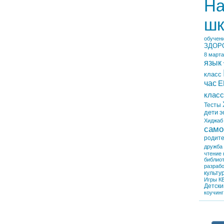
На
шк
обучен
ЗДОР
8 марта
язык
класс
час
Е
класс
Тесты
дети
э
Хиджаб
само
родит
дружба
чтение
библио
разрабо
культу
Игры
К
Детски
коучинг