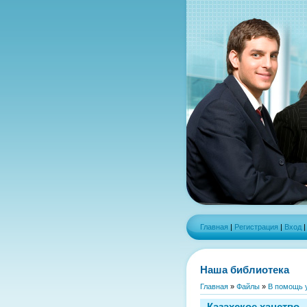
Главная
|
Регистрация
|
Вход
Наша библиотека
Главная
»
Файлы
»
В помощь 
Казахское ханство.