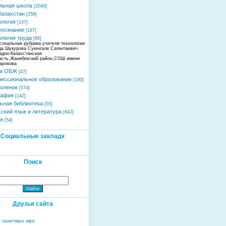
льная школа
[2040]
Казахстан
[258]
ология
[147]
познание
[197]
ология труда
[66]
сональная рубрика учителя технологии
да Шукурова Суюнгали Сагинтаевич.
адно-Казахстанская
асть,Жанибекский район,СОШ имени
арокова
 и ОБЖ
[47]
ессиональное образование
[180]
оленок
[574]
рафия
[142]
ьная библиотека
[55]
хский язык и литература
[642]
я
[54]
Социальные закладк
Поиск
Друзья сайта
 сказочных наук