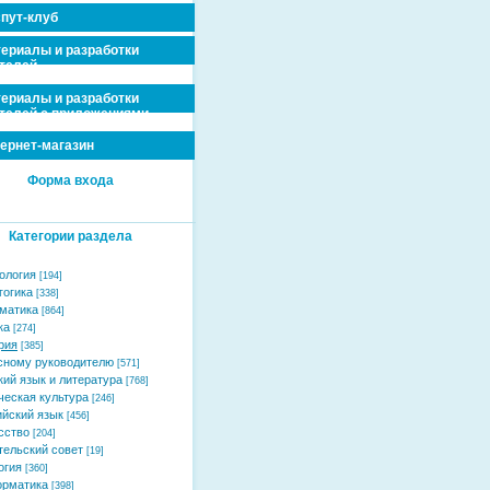
пут-клуб
ериалы и разработки
телей
ериалы и разработки
телей с приложениями
ернет-магазин
Форма входа
Категории раздела
ология
[194]
гогика
[338]
матика
[864]
ка
[274]
рия
[385]
сному руководителю
[571]
кий язык и литература
[768]
ческая культура
[246]
ийский язык
[456]
сство
[204]
тельский совет
[19]
огия
[360]
рматика
[398]