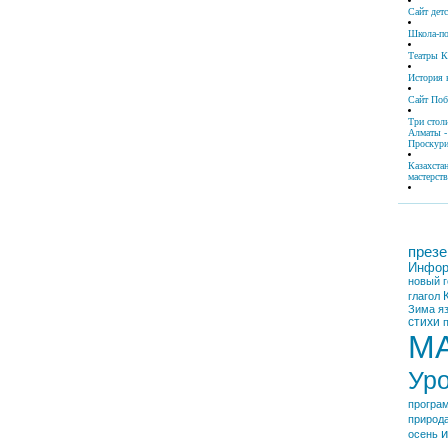
Сайт дет
Школа-по
Театры К
История 
Сайт По
Три стол
Алматы -
Проскури
Казахста
мастерств
презе
Инфор
новый г
глагол
Зима
я
стихи
М
Ур
програ
природ
и
осень