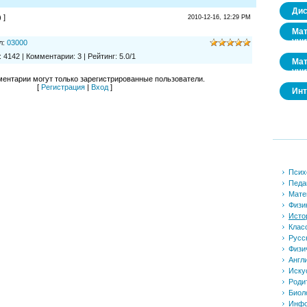
Дис
 ]
2010-12-16, 12:29 PM
Мат
учи
л
:
03000
:
4142
|
Комментарии
:
3
|
Рейтинг
:
5.0
/
1
Мат
учи
ентарии могут только зарегистрированные пользователи.
[
Регистрация
|
Вход
]
Инт
Псих
Педа
Мате
Физи
Исто
Клас
Русс
Физи
Англ
Иску
Роди
Биол
Инфо