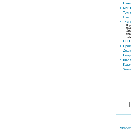
Нача
Мой 
Техн
Само
Техн
Пер
тру
Зап
обл
Т.Ж
НВП
Проф
Дошк
Геог
Школ
Каза
Хими
Академия