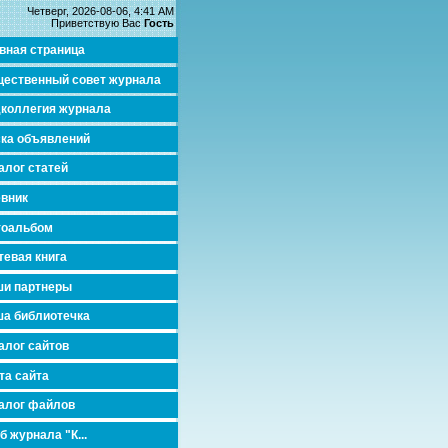
Четверг, 2026-08-06, 4:41 AM
Приветствую Вас
Гость
вная страница
ественный совет журнала
коллегия журнала
ка объявлений
алог статей
вник
тоальбом
тевая книга
и партнеры
а библиотечка
алог сайтов
та сайта
алог файлов
б журнала "К...