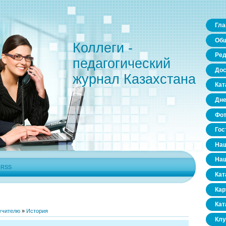
Гла
Общ
Коллеги -
Ред
педагогический
Дос
журнал Казахстана
Кат
Дне
Фо
Гос
Наш
Наш
|
RSS
Кат
Кар
Кат
учителю
»
История
Клу