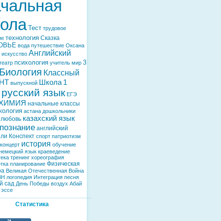
чальная
ола
Тест
трудовое
технология
Сказка
ие
ОВЬЕ
вода
путешествие
Оксана
Английский
искусство
психология
3
театр
учитель
мир
Биология
Классный
НТ
Школа
1
выпускной
русский язык
ЕГЭ
ХИМИЯ
начальные классы
кология
астана
дошкольники
казахский язык
любовь
познание
английский
ели
Конспект
спорт
патриотизм
история
концерт
обучение
немецкий язык
краеведение
тека
тренинг
хореография
Физическая
тка
планирование
ра
Великая Отечественная Война
ВН
логопедия
Интеграция
песня
й сад
День Победы
воздух
Абай
эссе
Статистика