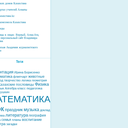
ских домов Казахстана
ртал учителей Алматы
азахстана.kz
комсомола Казахстана
беды
ицы в лицах: Верный, Алма-Ата,
 персональный сайт Владимира
на
нская Академия журналистского
а
Теги
нтация
Ирина Борисенко
матика
животные
флипчарт
од
творчество
логика
геометрия
Физика
Казахские пословицы
зык
Алгебра
класс
педагогика
пушкин
АТЕМАТИКА
ок
музыка
праздник
доклад
литература
география
мма
воспитание
семья
а
планы
гра
загадки