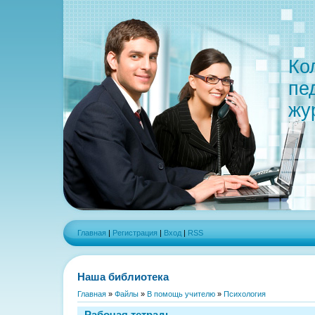
Ко
пе
жу
Главная
|
Регистрация
|
Вход
|
RSS
Наша библиотека
Главная
»
Файлы
»
В помощь учителю
»
Психология
Рабочая тетрадь