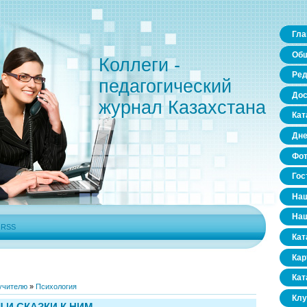
Гла
Общ
Коллеги -
Ред
педагогический
Дос
журнал Казахстана
Кат
Дне
Фо
Гос
Наш
Наш
|
RSS
Кат
Кар
Кат
учителю
»
Психология
Клу
 И СКАЗКИ К НИМ