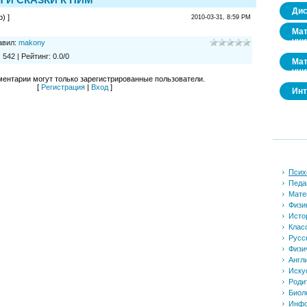
Дис
) ]
2010-03-31, 8:59 PM
Мат
учи
авил
:
makony
:
542
|
Рейтинг
:
0.0
/
0
Мат
учи
ентарии могут только зарегистрированные пользователи.
[
Регистрация
|
Вход
]
Инт
Псих
Педа
Мате
Физи
Исто
Клас
Русс
Физи
Англ
Иску
Роди
Биол
Инфо