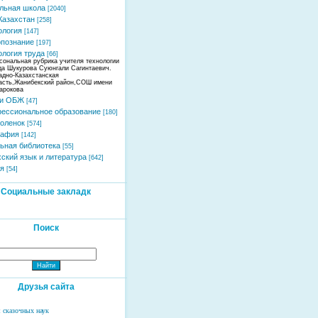
льная школа
[2040]
Казахстан
[258]
ология
[147]
познание
[197]
ология труда
[66]
сональная рубрика учителя технологии
да Шукурова Суюнгали Сагинтаевич.
адно-Казахстанская
асть,Жанибекский район,СОШ имени
арокова
 и ОБЖ
[47]
ессиональное образование
[180]
оленок
[574]
рафия
[142]
ьная библиотека
[55]
хский язык и литература
[642]
я
[54]
Социальные закладк
Поиск
Друзья сайта
 сказочных наук