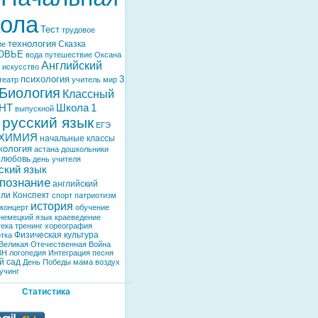
ола
Тест
трудовое
технология
Сказка
ие
ОВЬЕ
вода
путешествие
Оксана
Английский
искусство
психология
3
театр
учитель
мир
Биология
Классный
НТ
Школа
1
выпускной
русский язык
ЕГЭ
ХИМИЯ
начальные классы
кология
астана
дошкольники
любовь
день учителя
ский язык
познание
английский
ели
Конспект
спорт
патриотизм
история
концерт
обучение
немецкий язык
краеведение
тека
тренинг
хореография
Физическая культура
тка
Великая Отечественная Война
ВН
логопедия
Интеграция
песня
й сад
День Победы
мама
воздух
учинг
Статистика