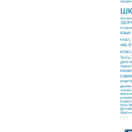
загадки
шк
обучен
ЗДОР
8 марта
язык
класс
час
Е
класс
Тесты
дети
э
Хиджаб
казах
само
родит
дружба
чтение
библио
разрабо
English
Игры
К
Детски
Абай
ко