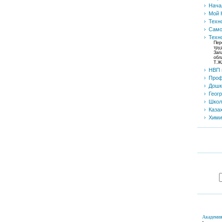
Нача
Мой 
Техн
Само
Техн
Пер
тру
Зап
обл
Т.Ж
НВП
Проф
Дошк
Геог
Школ
Каза
Хими
Академия