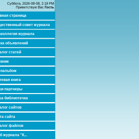
Суббота, 2026-08-08, 2:18 PM
Приветствую Вас
Гость
вная страница
ественный совет журнала
коллегия журнала
ка объявлений
алог статей
вник
тоальбом
тевая книга
и партнеры
а библиотечка
алог сайтов
та сайта
алог файлов
б журнала "К...