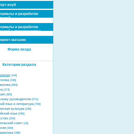
пут-клуб
ериалы и разработки
телей
ериалы и разработки
телей с приложениями
ернет-магазин
Форма входа
Категории раздела
ология
[194]
гогика
[338]
матика
[864]
ка
[274]
рия
[385]
сному руководителю
[571]
кий язык и литература
[768]
ческая культура
[246]
ийский язык
[456]
сство
[204]
тельский совет
[19]
огия
[360]
рматика
[398]