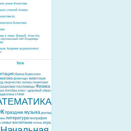
ских домов Казахстана
ртал учителей Алматы
азахстана.kz
комсомола Казахстана
беды
ицы в лицах: Верный, Алма-Ата,
 персональный сайт Владимира
на
нская Академия журналистского
а
Теги
нтация
Ирина Борисенко
матика
животные
флипчарт
од
творчество
логика
геометрия
Физика
Казахские пословицы
зык
Алгебра
класс
здоровый образ
стихи
едагогика
АТЕМАТИКА
ок
музыка
праздник
доклад
литература
география
мма
воспитание
игра
семья
а
осень
Начальная