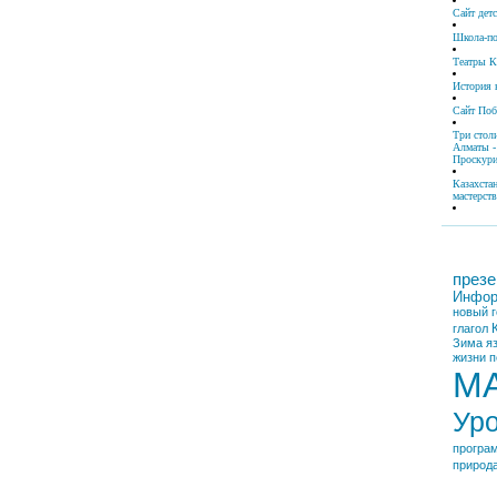
Сайт дет
Школа-по
Театры К
История 
Сайт По
Три стол
Алматы -
Проскури
Казахста
мастерств
презе
Инфор
новый г
глагол
Зима
я
жизни
п
М
Ур
програ
природ