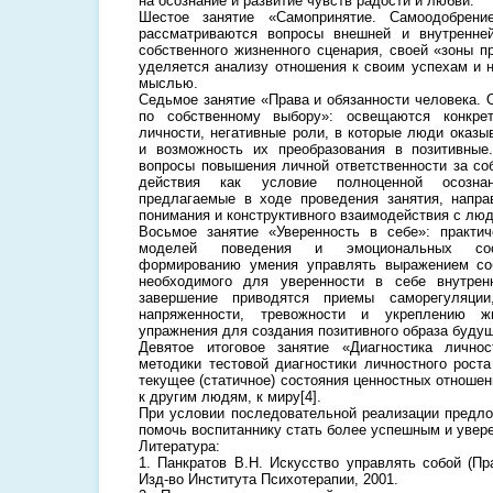
на осознание и развитие чувств радости и любви.
Шестое занятие «Самопринятие. Самоодобрени
рассматриваются вопросы внешней и внутренней
собственного жизненного сценария, своей «зоны п
уделяется анализу отношения к своим успехам и 
мыслью.
Седьмое занятие «Права и обязанности человека. 
по собственному выбору»: освещаются конкре
личности, негативные роли, в которые люди оказы
и возможность их преобразования в позитивные
вопросы повышения личной ответственности за со
действия как условие полноценной осознан
предлагаемые в ходе проведения занятия, напра
понимания и конструктивного взаимодействия с люд
Восьмое занятие «Уверенность в себе»: практич
моделей поведения и эмоциональных сост
формированию умения управлять выражением со
необходимого для уверенности в себе внутрен
завершение приводятся приемы саморегуляции
напряженности, тревожности и укреплению жи
упражнения для создания позитивного образа будущ
Девятое итоговое занятие «Диагностика лично
методики тестовой диагностики личностного роста
текущее (статичное) состояния ценностных отношен
к другим людям, к миру[4].
При условии последовательной реализации предл
помочь воспитаннику стать более успешным и увер
Литература:
1. Панкратов В.Н. Искусство управлять собой (Пр
Изд-во Института Психотерапии, 2001.