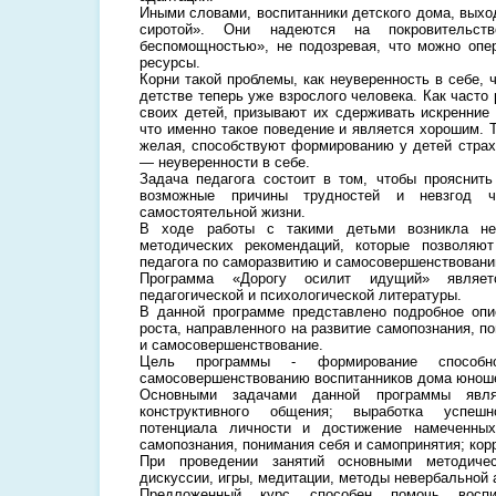
Иными словами, воспитанники детского дома, выход
сиротой». Они надеются на покровительств
беспомощностью», не подозревая, что можно опе
ресурсы.
Корни такой проблемы, как неуверенность в себе, 
детстве теперь уже взрослого человека. Как часто
своих детей, призывают их сдерживать искренние 
что именно такое поведение и является хорошим. 
желая, способствуют формированию у детей страхо
— неуверенности в себе.
Задача педагога состоит в том, чтобы прояснить
возможные причины трудностей и невзгод ч
самостоятельной жизни.
В ходе работы с такими детьми возникла нео
методических рекомендаций, которые позволяют
педагога по саморазвитию и самосовершенствовани
Программа «Дорогу осилит идущий» являетс
педагогической и психологической литературы.
В данной программе представлено подробное опи
роста, направленного на развитие самопознания, п
и самосовершенствование.
Цель программы - формирование способно
самосовершенствованию воспитанников дома юнош
Основными задачами данной программы явля
конструктивного общения; выработка успешн
потенциала личности и достижение намеченных
самопознания, понимания себя и самопринятия; кор
При проведении занятий основными методиче
дискуссии, игры, медитации, методы невербальной 
Предложенный курс способен помочь воспи