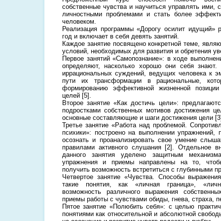
собственные чувства и научиться управлять ими, 
личностными проблемами и стать более эффект
человеком.
Реализация программы «Дорогу осилит идущий» р
год и включает в себя девять занятий.
Каждое занятие посвящено конкретной теме, явля
условий, необходимых для развития и обретения ув
Первое занятий «Самопознание»: в ходе выполнен
определяют, насколько хорошо они себя знают.
иррациональных суждений, ведущих человека к э
пути их трансформации в рациональные, кото
формированию эффективной жизненной позиции
целей [5].
Второе занятие «Как достичь цели»: предлагают
подростками собственных мотивов достижения це
основные составляющие и шаги достижения цели [3
Третье занятие «Работа над проблемой. Сопроти
психики»: построено на выполнении упражнений,
осознать и проанализировать свое умение слыша
правилами активного слушания [2]. Отдельное в
данного занятия уделено защитным механизма
упражнения и приемы направлены на то, чтоб
получить возможность встретиться с глубинными п
Четвертое занятие «Чувства. Способы выражения
такие понятия, как «личная граница», «личн
возможность различного выражения собственны
приемы работы с чувствами обиды, гнева, страха, п
Пятое занятие «Полюбить себя»: с целью практич
понятиями как относительной и абсолютной свобод