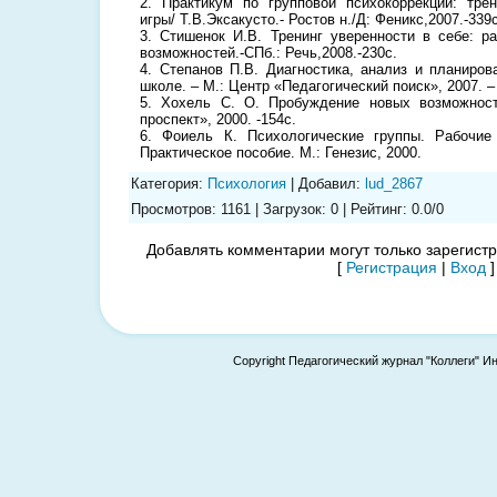
2. Практикум по групповой психокоррекции: тре
игры/ Т.В.Эксакусто.- Ростов н./Д: Феникс,2007.-339с
3. Стишенок И.В. Тренинг уверенности в себе: р
возможностей.-СПб.: Речь,2008.-230с.
4. Степанов П.В. Диагностика, анализ и планиров
школе. – М.: Центр «Педагогический поиск», 2007. – 
5. Хохель С. О. Пробуждение новых возможност
проспект», 2000. -154с.
6. Фоиель К. Психологические группы. Рабочи
Практическое пособие. М.: Генезис, 2000.
Категория
:
Психология
|
Добавил
:
lud_2867
Просмотров
:
1161
|
Загрузок
:
0
|
Рейтинг
:
0.0
/
0
Добавлять комментарии могут только зарегист
[
Регистрация
|
Вход
]
Copyright Педагогический журнал "Коллеги" И