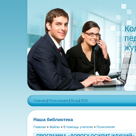
Ко
пе
жу
Главная
|
Регистрация
|
Вход
|
RSS
Наша библиотека
Главная
»
Файлы
»
В помощь учителю
»
Психология
ПРОГРАММА «ДОРОГУ ОСИЛИТ ИДУЩИЙ