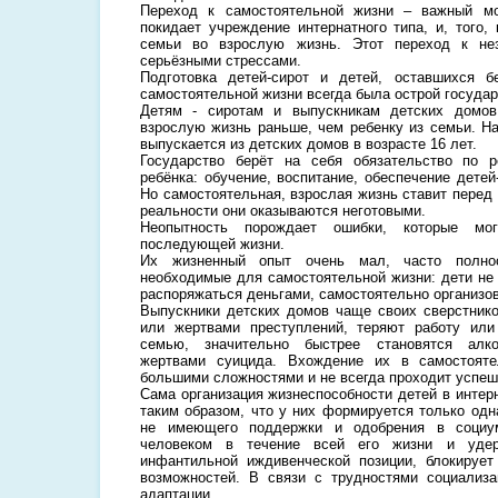
Переход к самостоятельной жизни – важный мо
покидает учреждение интернатного типа, и, того,
семьи во взрослую жизнь. Этот переход к не
серьёзными стрессами.
Подготовка детей-сирот и детей, оставшихся б
самостоятельной жизни всегда была острой госуда
Детям - сиротам и выпускникам детских домов
взрослую жизнь раньше, чем ребенку из семьи. Н
выпускается из детских домов в возрасте 16 лет.
Государство берёт на себя обязательство по 
ребёнка: обучение, воспитание, обеспечение дете
Но самостоятельная, взрослая жизнь ставит перед
реальности они оказываются неготовыми.
Неопытность порождает ошибки, которые мо
последующей жизни.
Их жизненный опыт очень мал, часто полнос
необходимые для самостоятельной жизни: дети не 
распоряжаться деньгами, самостоятельно организов
Выпускники детских домов чаще своих сверстник
или жертвами преступлений, теряют работу ил
семью, значительно быстрее становятся алко
жертвами суицида. Вхождение их в самостоят
большими сложностями и не всегда проходит успеш
Сама организация жизнеспособности детей в интер
таким образом, что у них формируется только одн
не имеющего поддержки и одобрения в социум
человеком в течение всей его жизни и уде
инфантильной иждивенческой позиции, блокирует
возможностей. В связи с трудностями социализ
адаптации.