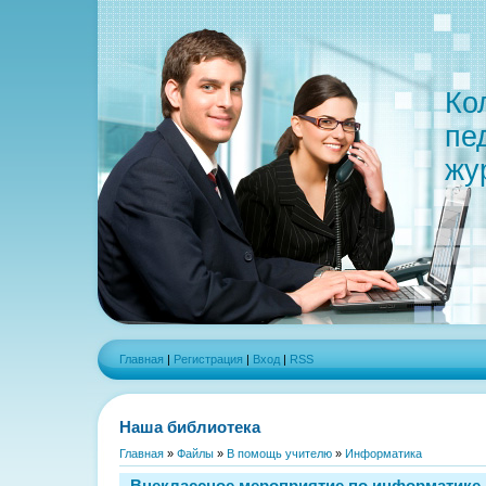
Ко
пе
жу
Главная
|
Регистрация
|
Вход
|
RSS
Наша библиотека
Главная
»
Файлы
»
В помощь учителю
»
Информатика
Внеклассное мероприятие по информатике