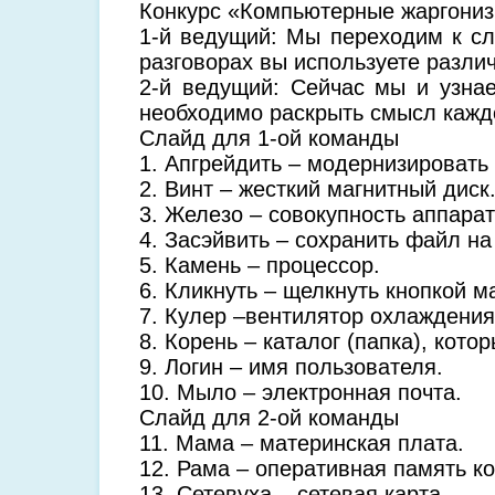
Конкурс «Компьютерные жаргони
1-й ведущий: Мы переходим к с
разговорах вы используете разли
2-й ведущий: Сейчас мы и узна
необходимо раскрыть смысл каждо
Слайд для 1-ой команды
1. Апгрейдить – модернизировать
2. Винт – жесткий магнитный диск
3. Железо – совокупность аппара
4. Засэйвить – сохранить файл на
5. Камень – процессор.
6. Кликнуть – щелкнуть кнопкой 
7. Кулер –вентилятор охлаждения
8. Корень – каталог (папка), кото
9. Логин – имя пользователя.
10. Мыло – электронная почта.
Слайд для 2-ой команды
11. Мама – материнская плата.
12. Рама – оперативная память к
13. Сетевуха – сетевая карта.