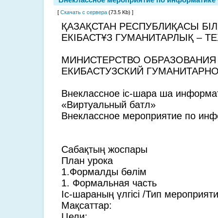
[
Скачать с сервера
(73.5 Kb) ]
ҚАЗАҚСТАН РЕСПУБЛИҚАСЫ БIЛ
ЕКІБАСТҰЗ ГУМАНИТАРЛЫҚ – Т
МИНИСТЕРСТВО ОБРАЗОВАНИЯ 
ЕКИБАСТУЗСКИЙ ГУМАНИТАРН
Внеклассное іс-шара ша информа
«Виртуальный батл»
Внеклассное мероприятие по инф
Cабақтың жоспары
План урока
1.Формалды бөлім
1. Формальная часть
Іс-шараның үлгісі /Тип мероприят
Мақсаттар:
Цели: