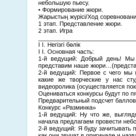
небольшую пьесу.
• Формирование жюри.
Жарыстың жүрісі/Ход соревновани
1 этап. Представление жюри.
2 этап. Игра
_____________________________
I I. Негізгі бөлік
I I. Основная часть:
1-й ведущий: Добрый день! Мы
представим наше жюри…(предста
2-й ведущий: Первое с чего мы 
какие же творческие у нас ст
видеоролика (осуществляется пок
Оцениваться конкурсы будут по 
Предварительный подсчет баллов
Конкурс «Разминка»
1-й ведущий: Ну что же, выгляд
начала предлагаем провести неб
2-й ведущий: Я буду зачитывать 
как они звучат в оригинале и назв