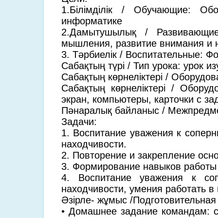
1.Білімділік / Обучающие: Об
информатике
2.Дамытушылық / Развивающие:
мышления, развитие внимания и 
3. Тәрбиелік / Воспитательные: 
Сабақтың түрі / Тип урока: урок 
Сабақтың көрнеліктері / Оборудов
Сабақтың көрнеліктері / Оборуд
экран, компьютеры, карточки с з
Пәнаралық байланыс / Межпредмет
Задачи:
1. Воспитание уважения к соперни
находчивости.
2. Повторение и закрепление осн
3. Формирование навыков работы
4. Воспитание уважения к соп
находчивости, умения работать в
Әзірле- жұмыс /Подготовительная
• Домашнее задание командам: с