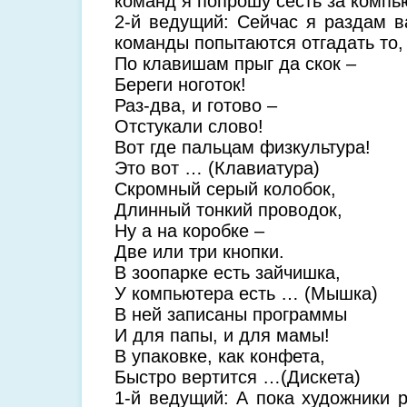
команд я попрошу сесть за компь
2-й ведущий: Сейчас я раздам в
команды попытаются отгадать то,
По клавишам прыг да скок –
Береги ноготок!
Раз-два, и готово –
Отстукали слово!
Вот где пальцам физкультура!
Это вот … (Клавиатура)
Скромный серый колобок,
Длинный тонкий проводок,
Ну а на коробке –
Две или три кнопки.
В зоопарке есть зайчишка,
У компьютера есть … (Мышка)
В ней записаны программы
И для папы, и для мамы!
В упаковке, как конфета,
Быстро вертится …(Дискета)
1-й ведущий: А пока художники 