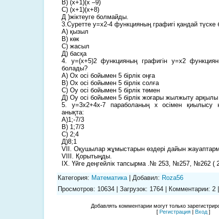
В) (х+1)(х –9)
С) (х+1)(х+8)
Д )жіктеуге болмайды.
3.Суретте y=x2-4 функцияның графигі қандай түске 
А) қызыл
В) көк
С) жасыл
Д) басқа
4. y=(x+5)2 функцияның графигін y=x2 функциян
болады?
А) Ох осі бойымен 5 бірлік оңға
В) Ох осі бойымен 5 бірлік солға
С) Оу осі бойымен 5 бірлік төмен
Д) Оу осі бойымен 5 бірлік жоғары жылжыту арқылы
5. y=3x2+4х-7 параболаның х осімен қиылысу н
анықта:
А)1;-7/3
В) 1;7/3
С) 2;4
Д)8;1
VII. Оқушылар жұмыстарын өздері дайын жауаптарм
VIII. Қорытыңды.
IX. Үйге деңгейлік тапсырма .№ 253, №257, №262 ( 
Категория
:
Математика
|
Добавил
:
Roza56
Просмотров
:
10634
|
Загрузок
:
1764
|
Комментарии
:
2
Добавлять комментарии могут только зарегистрир
[
Регистрация
|
Вход
]