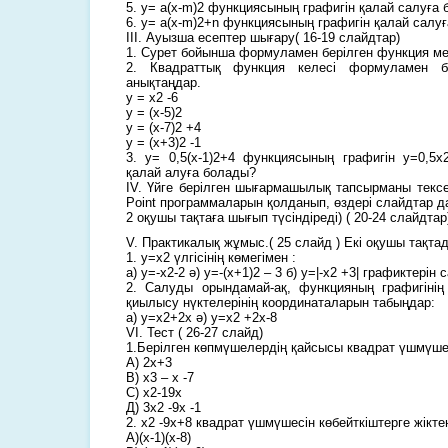
5. y= a(x-m)2 функциясының графигін қалай салуға
6. y= a(x-m)2+n функциясының графигін қалай салу
III. Ауызша есептер шығару( 16-19 слайдтар)
1. Сурет бойынша формуламен берілген функция мен 
2. Квадраттық функция келесі формуламен бе
анықтаңдар.
y = x2 -6
y = (x-5)2
y = (x-7)2 +4
y = (x+3)2 -1
3. y= 0,5(x-1)2+4 функциясының графигін y=0,5
қалай алуға болады?
IV. Үйге берілген шығармашылық тапсырманы текс
Point программаларын қолданып, өздері слайдтар 
2 оқушы тақтаға шығып түсіндіреді) ( 20-24 слайдтар
V. Практикалық жұмыс.( 25 слайд ) Екі оқушы тақта
1. y=x2 үлгісінің көмегімен :
а) y=-x2-2 ә) y=-(х+1)2 – 3 б) y=|-х2 +3| графиктерін
2. Салуды орындамай-ақ, функцияның графигінің
қиылысу нүктелерінің координаталарын табыңдар:
а) y=х2+2х ә) y=х2 +2х-8
VI. Тест ( 26-27 слайд)
1.Берілген көпмүшелердің қайсысы квадрат үшмүш
А) 2х+3
В) х3 – х -7
С) х2-19х
Д) 3х2 -9х -1
2. х2 -9х+8 квадрат үшмүшесін көбейткіштерге жікте
А)(х-1)(х-8)