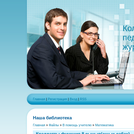
Ко
пе
жу
Главная
|
Регистрация
|
Вход
|
RSS
Наша библиотека
Главная
»
Файлы
»
В помощь учителю
»
Математика
Квадратты функция 8 сынып(ашык сабак)