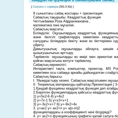
[
Скачать с сервера
(391.5 Kb) ]
8 сыныптағы сабақ жоспары + презентация.
Сабақтың тақырыбы: Квадраттық функция
Четтыкбаева Роза Абдрахмановна ,
математика пәні мұғалімі.
Сабақтың мақсаты:
Білімділік: Оқушылардың квадраттық функцияның
және белгілі графиктердің көмегімен квадрат
салудағы білімдерін бекіту және өз беттерімен із
үйрету.
Дамытушылық: оқушыларды ойлауға, шешім қа
қызығушылығын арттыру.
Тәрбиелік: оқушыларды өз өмірі мен әрекетіне жа
қойған мақсатына жетуге тәрбиелеу.
Сабақтың көрнекілігі:
Интерактивті тақта, компьютер, проектор, MS P
көмегімен осы сабаққа арнайы дайындалған слайдта
Сабақтың барысы:
I. Үйымдастыру кезені. Сабақтың мақсатымен оқуш
II. Теориялық материалды қайталау.Презентация.( 3
1.Қандай фукцияны квадраттық функция деп атайд
2.Берілген функциялардың қайсысы квадраттық фу
1) у=5х2-6 4) у=4х2
2) у=7х-1 5) у=x3+x+1
3) у=-3х2+х+7 6) у=-9х2+4х
3. y=ax2 y= ax2+n y= a(x-m)2
функциялардағы а коэффициенті нені білдіреді?
4. y= ax2+n функциясының графигін қалай салуға б