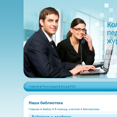
Ко
пе
жу
Главная
|
Регистрация
|
Вход
|
RSS
Наша библиотека
Главная
»
Файлы
»
В помощь учителю
»
Математика
Действия с дробями