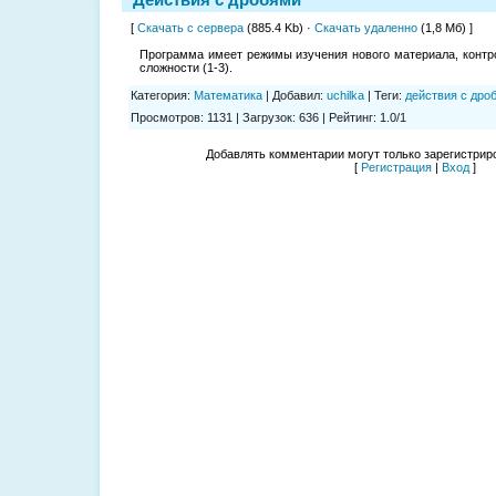
[
Скачать с сервера
(885.4 Kb) ·
Скачать удаленно
(1,8 Мб) ]
Программа имеет режимы изучения нового материала, контро
сложности (1-3).
Категория
:
Математика
|
Добавил
:
uchilka
|
Теги
:
действия с дро
Просмотров
:
1131
|
Загрузок
:
636
|
Рейтинг
:
1.0
/
1
Добавлять комментарии могут только зарегистрир
[
Регистрация
|
Вход
]