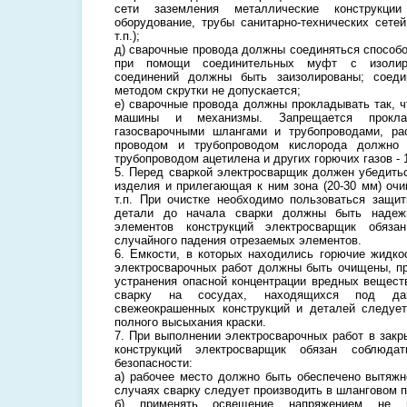
сети заземления металлические конструкции 
оборудование, трубы санитарно-технических сетей
т.п.);
д) сварочные провода должны соединяться способо
при помощи соединительных муфт с изолир
соединений должны быть заизолированы; соеди
методом скрутки не допускается;
е) сварочные провода должны прокладывать так, ч
машины и механизмы. Запрещается прокл
газосварочными шлангами и трубопроводами, р
проводом и трубопроводом кислорода должно
трубопроводом ацетилена и других горючих газов - 
5. Перед сваркой электросварщик должен убедитьс
изделия и прилегающая к ним зона (20-30 мм) оч
т.п. При очистке необходимо пользоваться защи
детали до начала сварки должны быть надежн
элементов конструкций электросварщик обяза
случайного падения отрезаемых элементов.
6. Емкости, в которых находились горючие жидко
электросварочных работ должны быть очищены, п
устранения опасной концентрации вредных вещест
сварку на сосудах, находящихся под дав
свежеокрашенных конструкций и деталей следует
полного высыхания краски.
7. При выполнении электросварочных работ в закр
конструкций электросварщик обязан соблюда
безопасности:
а) рабочее место должно быть обеспечено вытяжн
случаях сварку следует производить в шланговом п
б) применять освещение напряжением не 