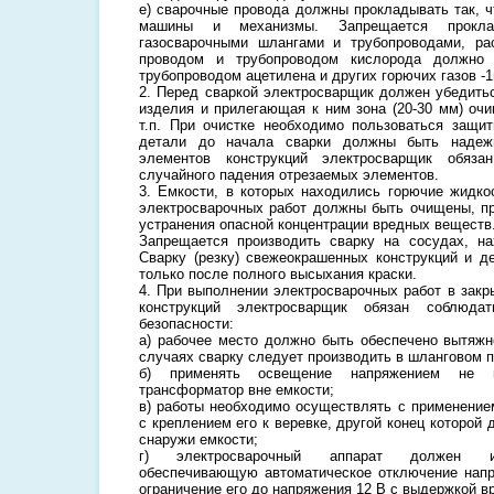
е) сварочные провода должны прокладывать так, ч
машины и механизмы. Запрещается прокл
газосварочными шлангами и трубопроводами, р
проводом и трубопроводом кислорода должно
трубопроводом ацетилена и других горючих газов -1
2. Перед сваркой электросварщик должен убедитьс
изделия и прилегающая к ним зона (20-30 мм) оч
т.п. При очистке необходимо пользоваться защи
детали до начала сварки должны быть надежн
элементов конструкций электросварщик обяза
случайного падения отрезаемых элементов.
3. Емкости, в которых находились горючие жидко
электросварочных работ должны быть очищены, п
устранения опасной концентрации вредных веществ
Запрещается производить сварку на сосудах, н
Сварку (резку) свежеокрашенных конструкций и д
только после полного высыхания краски.
4. При выполнении электросварочных работ в закр
конструкций электросварщик обязан соблюда
безопасности:
а) рабочее место должно быть обеспечено вытяжн
случаях сварку следует производить в шланговом п
б) применять освещение напряжением не 
трансформатор вне емкости;
в) работы необходимо осуществлять с применение
с креплением его к веревке, другой конец которо
снаружи емкости;
г) электросварочный аппарат должен име
обеспечивающую автоматическое отключение напр
ограничение его до напряжения 12 В с выдержкой вр