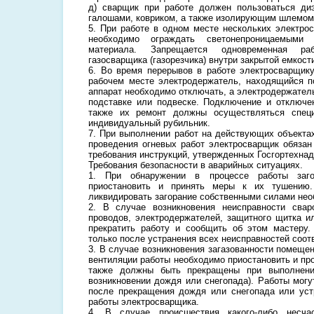
д) сварщик при работе должен пользоваться диэ
галошами, ковриком, а также изолирующим шлемом
5. При работе в одном месте нескольких электро
необходимо ограждать светонепроницаемыми
материала. Запрещается одновременная ра
газосварщика (газорезчика) внутри закрытой емкост
6. Во время перерывов в работе электросварщик
рабочем месте электродержатель, находящийся п
аппарат необходимо отключать, а электродержател
подставке или подвеске. Подключение и отключе
также их ремонт должны осуществляться спец
индивидуальный рубильник.
7. При выполнении работ на действующих объект
проведения огневых работ электросварщик обяза
требования инструкций, утвержденных Госгортехнад
Требования безопасности в аварийных ситуациях.
1. При обнаружении в процессе работы заго
приостановить и принять меры к их тушению.
ликвидировать загорание собственными силами нео
2. В случае возникновения неисправности сваро
проводов, электродержателей, защитного щитка 
прекратить работу и сообщить об этом мастеру.
только после устранения всех неисправностей соо
3. В случае возникновения загазованности помеще
вентиляции работы необходимо приостановить и пр
также должны быть прекращены при выполнени
возникновении дождя или снегопада). Работы могу
после прекращения дождя или снегопада или уст
работы электросварщика.
4. В случае происшествия какого-либо несча