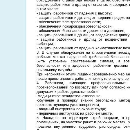
сотрудничать с работодателями в целях обеспече
защите работников и др.лиц от опасных и вредных
в том числе:
- защиты работников от падения с высоты;
- защиты работников и др. лиц от падения предмето
- обеспечения электробезопасности;
- обеспечения пожаровзрывобезопасности;
- обеспечения безопасности дорожного движения;
- защиты работников и др.лиц от воздействия движ
- защиты работников и др.лиц от воздействия
вибрации;
- защиты работников от вредных климатических воз
3. В случае обнаружения на строительной площад
рабочих местах нарушений требований безопаснос
быть устранены собственными силами, и возн
безопасности или здоровью, работники должны
начальнику службы.
При непринятии этими лицами своевременно мер бе
право приостановить работы и покинуть опасную зон
4. Работники, имеющие профессиональны
противопоказаний по возрасту или полу согласно 
допуском к работе должны пройти:
-медицинское освидетельствование;
-обучение и проверку знаний безопасных мето
соответствующим удостоверением;
- вводный инструктаж по охране труда;
- первичный инструктаж на рабочем месте.
5. Находясь на территории стройплощадки, в п
помещениях, на участках работ и рабочих местах, 
правила внутреннего трудового распорядка, от