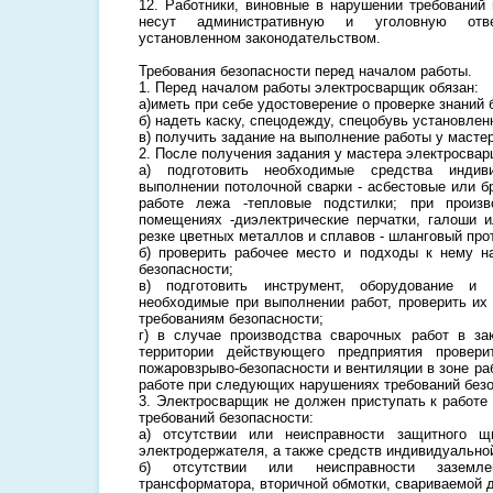
12. Работники, виновные в нарушении требований 
несут административную и уголовную отве
установленном законодательством.
Требования безопасности перед началом работы.
1. Перед началом работы электросварщик обязан:
а)иметь при себе удостоверение о проверке знаний 
б) надеть каску, спецодежду, спецобувь установлен
в) получить задание на выполнение работы у мастер
2. После получения задания у мастера электросвар
а) подготовить необходимые средства инди
выполнении потолочной сварки - асбестовые или б
работе лежа -тепловые подстилки; при произ
помещениях -диэлектрические перчатки, галоши и
резке цветных металлов и сплавов - шланговый прот
б) проверить рабочее место и подходы к нему н
безопасности;
в) подготовить инструмент, оборудование и т
необходимые при выполнении работ, проверить их 
требованиям безопасности;
г) в случае производства сварочных работ в з
территории действующего предприятия провери
пожаровзрыво-безопасности и вентиляции в зоне ра
работе при следующих нарушениях требований безо
3. Электросварщик не должен приступать к работ
требований безопасности:
а) отсутствии или неисправности защитного щ
электродержателя, а также средств индивидуально
б) отсутствии или неисправности заземле
трансформатора, вторичной обмотки, свариваемой д