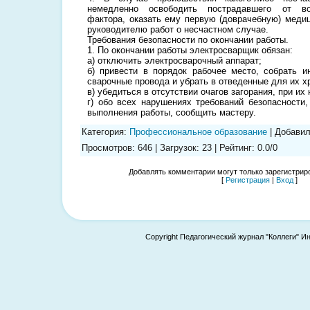
немедленно освободить пострадавшего от во
фактора, оказать ему первую (доврачебную) мед
руководителю работ о несчастном случае.
Требования безопасности по окончании работы.
1. По окончании работы электросварщик обязан:
а) отключить электросварочный аппарат;
б) привести в порядок рабочее место, собрать и
сварочные провода и убрать в отведенные для их х
в) убедиться в отсутствии очагов загорания, при их
г) обо всех нарушениях требований безопасности
выполнения работы, сообщить мастеру.
Категория
:
Профессиональное образование
|
Добави
Просмотров
:
646
|
Загрузок
:
23
|
Рейтинг
:
0.0
/
0
Добавлять комментарии могут только зарегистрир
[
Регистрация
|
Вход
]
Copyright Педагогический журнал "Коллеги" И