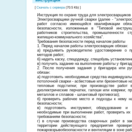
[
Скачать с сервера
(70.5 Kb) ]
Инструкция по охране труда для электросварщиков 
Электросварщики ручной сварки (далее - "электро
работ согласно имеющейся квалификации обяз
безопасности, изложенные в "Типовой инстру
работников строительства, промышленности с
жилищно-коммунального хозяйства".
Требования безопасности перед началом работы
1. Перед началом работы электросварщик обязан:
а) предъявить руководителю удостоверение о п
методов работ;
б) надеть каску, спецодежду, спецобувь установлен
в) получить задание на выполнение работы у брига
2. После получения задания у бригадира или ру
обязан:
а) подготовить необходимые средства индивидуаль
потолочной сварки - асбестовые или брезентовые на
тепловые подстилки; при производстве работ
диэлектрические перчатки, галоши или коврики; п
металлов и сплавов - шланговый противогаз);
б) проверить рабочее место и подходы к нему н
безопасности;
в) подготовить инструмент, оборудование и т
необходимые при выполнении работ, проверить их 
требованиям безопасности;
г) в случае производства сварочных работ в з
территории действующего предприятия провери
пожаровзрывобезопасности и вентиляции в зоне раб