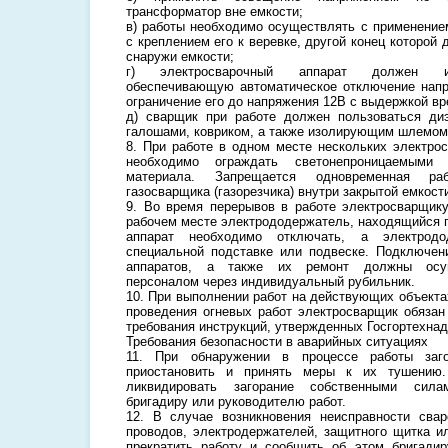
трансформатор вне емкости;
в) работы необходимо осуществлять с применение
с креплением его к веревке, другой конец которо
снаружи емкости;
г) электросварочный аппарат должен име
обеспечивающую автоматическое отключение напр
ограничение его до напряжения 12В с выдержкой вре
д) сварщик при работе должен пользоваться диэ
галошами, ковриком, а также изолирующим шлемом
8. При работе в одном месте нескольких электро
необходимо ограждать светонепроницаемыми
материала. Запрещается одновременная ра
газосварщика (газорезчика) внутри закрытой емкост
9. Во время перерывов в работе электросварщик
рабочем месте электрододержатель, находящийся 
аппарат необходимо отключать, а электродо
специальной подставке или подвеске. Подключен
аппаратов, а также их ремонт должны осущ
персоналом через индивидуальный рубильник.
10. При выполнении работ на действующих объект
проведения огневых работ электросварщик обяза
требования инструкций, утвержденных Госгортехнад
Требования безопасности в аварийных ситуациях
11. При обнаружении в процессе работы заго
приостановить и принять меры к их тушению.
ликвидировать загорание собственными сил
бригадиру или руководителю работ.
12. В случае возникновения неисправности свар
проводов, электродержателей, защитного щитка 
прекратить работу и сообщить об этом бригадир