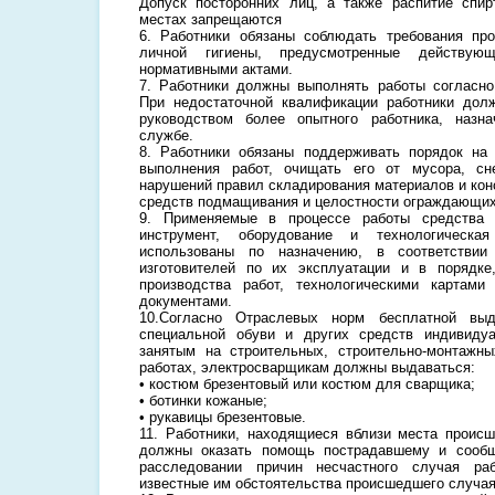
Допуск посторонних лиц, а также распитие спир
местах запрещаются
6. Работники обязаны соблюдать требования про
личной гигиены, предусмотренные действу
нормативными актами.
7. Работники должны выполнять работы согласн
При недостаточной квалификации работники дол
руководством более опытного работника, назн
службе.
8. Работники обязаны поддерживать порядок на
выполнения работ, очищать его от мусора, сн
нарушений правил складирования материалов и конс
средств подмащивания и целостности ограждающих
9. Применяемые в процессе работы средства 
инструмент, оборудование и технологическ
использованы по назначению, в соответствии
изготовителей по их эксплуатации и в порядке
производства работ, технологическими картами
документами.
10.Согласно Отраслевых норм бесплатной выд
специальной обуви и других средств индивиду
занятым на строительных, строительно-монтажны
работах, электросварщикам должны выдаваться:
• костюм брезентовый или костюм для сварщика;
• ботинки кожаные;
• рукавицы брезентовые.
11. Работники, находящиеся вблизи места происш
должны оказать помощь пострадавшему и сообщ
расследовании причин несчастного случая ра
известные им обстоятельства происшедшего случая