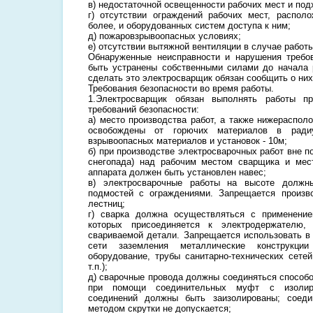
в) недостаточной освещенности рабочих мест и под
г) отсутствии ограждений рабочих мест, распол
более, и оборудованных систем доступа к ним;
д) пожаровзрывоопасных условиях;
е) отсутствии вытяжной вентиляции в случае работ
Обнаруженные неисправности и нарушения требо
быть устранены собственными силами до начала 
сделать это электросварщик обязан сообщить о них
Требования безопасности во время работы.
1.Электросварщик обязан выполнять работы п
требований безопасности:
а) место производства работ, а также нижераспо
освобождены от горючих материалов в рад
взрывоопасных материалов и установок - 10м;
б) при производстве электросварочных работ вне 
снегопада) над рабочим местом сварщика и мес
аппарата должен быть установлен навес;
в) электросварочные работы на высоте должн
подмостей с ограждениями. Запрещается произв
лестниц;
г) сварка должна осуществляться с применени
которых присоединяется к электродержателю,
свариваемой детали. Запрещается использовать в 
сети заземления металлические конструкции 
оборудование, трубы санитарно-технических сетей
т.п.);
д) сварочные провода должны соединяться способо
при помощи соединительных муфт с изолир
соединений должны быть заизолированы; соеди
методом скрутки не допускается;