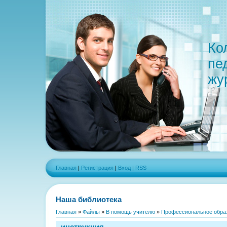
Ко
пе
жу
Главная
|
Регистрация
|
Вход
|
RSS
Наша библиотека
Главная
»
Файлы
»
В помощь учителю
»
Профессиональное обра
инструкция