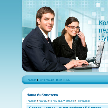
Ко
пе
жу
Главная
|
Регистрация
|
Вход
|
RSS
Наша библиотека
Главная
»
Файлы
»
В помощь учителю
»
География
Состав и строение Атмосферы 5,6 класс