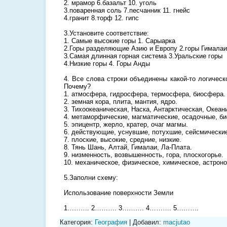
2. мрамор 6.базальт 10. уголь
3.поваренная соль 7.песчанник 11. гнейс
4.гранит 8.торф 12. гипс
3.Установите соответствие:
1. Самые высокие горы 1. Сарыарка
2.Горы разделяющие Азию и Европу 2.горы Гималаи
3.Самая длинная горная система 3.Уральские горы
4.Низкие горы 4. Горы Анды
4. Все слова строки объединены какой-то логическ
Почему?
1. атмосфера, гидросфера, термосфера, биосфера.
2. земная кора, плита, мантия, ядро.
3. Тихоокеаническая, Наска, Антарктическая, Океан
4. метаморфические, магматические, осадочные, би
5. эпицентр, жерло, кратер, очаг магмы.
6. действующие, уснувшие, потухшие, сейсмически
7. плоские, высокие, средние, низкие.
8. Тянь Шань, Алтай, Гималаи, Ла-Плата.
9. низменность, возвышенность, гора, плоскогорье.
10. механическое, физическое, химическое, астрон
5.Заполни схему:
Использование поверхности Земли
1………. 2………. 3………. 4………. 5……….
Категория
:
География
|
Добавил
:
macjutao