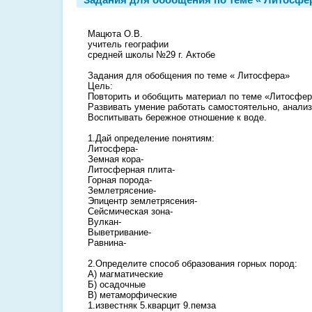
Мацюта О.В.
учитель географии
средней школы №29 г. Актобе
Задания для обобщения по теме « Литосфера»
Цель:
Повторить и обобщить материал по теме «Литосфер
Развивать умение работать самостоятельно, анализ
Воспитывать бережное отношение к воде.
1.Дай определение понятиям:
Литосфера-
Земная кора-
Литосферная плита-
Горная порода-
Землетрясение-
Эпицентр землетрясения-
Сейсмическая зона-
Вулкан-
Выветривание-
Равнина-
2.Определите способ образования горных пород:
А) магматические
Б) осадочные
В) метаморфические
1.известняк 5.кварцит 9.пемза