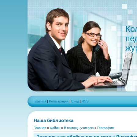
Ко
пе
жу
Главная
|
Регистрация
|
Вход
|
RSS
Наша библиотека
Главная
»
Файлы
»
В помощь учителю
»
География
Задания для обобщения по теме « Литосфе