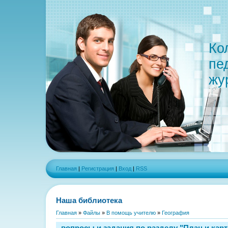
Ко
пе
жу
Главная
|
Регистрация
|
Вход
|
RSS
Наша библиотека
Главная
»
Файлы
»
В помощь учителю
»
География
вопросы и задания по разделу "План и карт