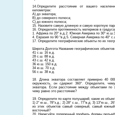
14.Определите расстояние от вашего населен
километрах:
А) до экватора;
В) до северного полюса;
С) до южного полюса;
15. Назовите самую длинную и самую короткую пар
16. Определите протяженность материков в градуса
1. Африка по 20° в.д.2. Южная Америка по 30° ю.ш.3
4. Евразия по 90 °в.д.5. Северная Америка по 40° с.
17. Определите географические объекты по их геог
Широта Долгота Название географических объектов
41 с.ш. 16 в.д.
28 с.ш. 88 в.д.
43 с.ш. 42 в.д.
36 ю.ш. 150 в.д.
34 ю.ш. 70 з.д.
56 с.ш. 38 в.д.
18. Длина экватора составляет примерно 40 00
окружность, он сдержит 360°. Определите, чем
экватора. Если расстояние между объектами по э
чему равно это расстояние?
19. Определите по карте полушарий, какие из объе
1) 2° ю.ш., 78°з.д.; 2) 28° с.ш., 77°в.д; 3) 13°ю.ш., 26
из этих объектов самый северный, самый южны
восточный?
20. Нарисуйте поперечный профиль формы рельеф