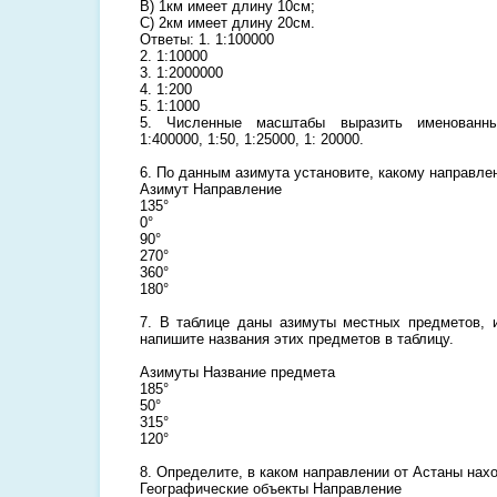
В) 1км имеет длину 10см;
С) 2км имеет длину 20см.
Ответы: 1. 1:100000
2. 1:10000
3. 1:2000000
4. 1:200
5. 1:1000
5. Численные масштабы выразить именованным
1:400000, 1:50, 1:25000, 1: 20000.
6. По данным азимута установите, какому направле
Азимут Направление
135°
0°
90°
270°
360°
180°
7. В таблице даны азимуты местных предметов, 
напишите названия этих предметов в таблицу.
Азимуты Название предмета
185°
50°
315°
120°
8. Определите, в каком направлении от Астаны нах
Географические объекты Направление