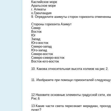
Каспийское море
Аральское море
г. Алматы
о.Гренландия
9. Определите азимуты сторон горизонта отмеченны
Стороны горизонта Азимут
Север
Восток
Юг
Запад
Юго-восток
Северо-запад
Юго-запад
Северо-восток
Северо-северо-восток
Восток-юго-восток
10. Какова относительная высота холмов на рис 2.
11. Изобразите при помощи горизонталей следующу
12.Назовите основные элементы градусной сети, из
Рис.6
13.Какие части света пересекает меридиан, прохо
пункт?