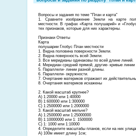
Вопросы и задания по теме "План и карта"
1. Сравните изображение Земли на карте пол
местности. В графах «Карта полушарий» и «Глобу
тех признаков, которые для них характерны.
Признаки Ответы
Карта
полушарии Глобус План местности
1. Видна половина поверхности Земли.
2. Видна поверхность всей Земли.
3. Все меридианы одинаковы по всей длине линий.
4. Меридиан средний прямой, другие- кривые линии
5. Параллели- линии разной длины.
6. Параллели- окружности.
7. Очертание материков отражают их действительны
8. Очертания материков искажены
2. Какой масштаб крупнее?
А) 1:20000 или 1:40000
В) 1:600000 или 1:300000
С) 1:2500000 или 1:2000000
3. Какой масштаб мельче?
А) 1:2500000 или 1:25000000
В) 1:10000000 или 1: 1500000
С) 1: 1000 или 1:10000
4. Определите масштабы планов, если на них улиц
А) 100м имеет длину 1см;