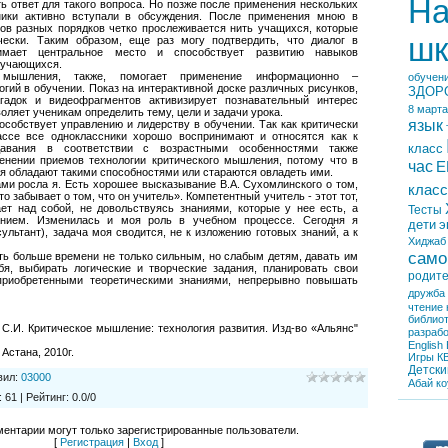
На
ь ответ для такого вопроса. Но позже после применения нескольких
ники активно вступали в обсуждения. После применения мною в
ов разных порядков четко прослеживается нить учащихся, которые
шк
ески. Таким образом, еще раз могу подтвердить, что диалог в
имает центральное место и способствует развитию навыков
бучающихся.
о мышления, также, помогает применение информационно –
обучен
гий в обучении. Показ на интерактивной доске различных рисунков,
ЗДОР
агадок и видеофрагментов активизирует познавательный интерес
8 марта
оляет ученикам определить тему, цели и задачи урока.
язык
собствует управлению и лидерству в обучении. Так как критически
ссе все одноклассники хорошо воспринимают и относятся как к
класс
давания в соответствии с возрастными особенностями также
енении приемов технологии критического мышления, потому что в
час
Е
я обладают такими способностями или стараются овладеть ими.
ми росла я. Есть хорошее высказывание В.А. Сухомлинского о том,
класс
то забывает о том, что он учитель». Компетентный учитель - этот тот,
ет над собой, не довольствуясь знаниями, которые у нее есть, а
Тесты
анием. Изменилась и моя роль в учебном процессе. Сегодня я
дети
э
ультант), задача моя сводится, не к изложению готовых знаний, а к
Хиджаб
само
ть больше времени не только сильным, но слабым детям, давать им
бя, выбирать логические и творческие задания, планировать свои
родит
приобретенными теоретическими знаниями, непрерывно повышать
дружба
чтение
библио
 С.И. Критическое мышление: технология развития. Изд-во «Альянс"
разрабо
English
 Астана, 2010г.
Игры
К
Детски
вил
:
03000
Абай
ко
:
61
|
Рейтинг
:
0.0
/
0
ентарии могут только зарегистрированные пользователи.
[
Регистрация
|
Вход
]