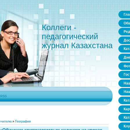
Гла
Общ
Коллеги -
Ред
педагогический
Дос
журнал Казахстана
Кат
Дне
Фо
Гос
Наш
Наш
|
RSS
Кат
Кар
Кат
учителю
»
География
Клу
«Обучение критическому мышлению на уроках