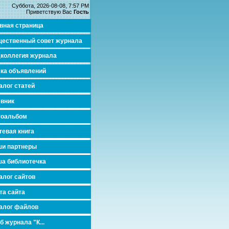
Суббота, 2026-08-08, 7:57 PM
Приветствую Вас
Гость
вная страница
ественный совет журнала
коллегия журнала
ка объявлений
алог статей
вник
тоальбом
тевая книга
и партнеры
а библиотечка
алог сайтов
та сайта
алог файлов
б журнала "К...