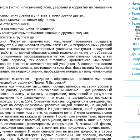
Нача
ысли (устно и письменно) ясно, уверенно и корректно по отношению
Мой 
Техн
свою точку зрения и учитывать точки зрения других;
Само
льно заниматься своим обучением;
Техн
бя ответственность;
Пер
ь в совместном принятии решения;
тру
ь конструктивные взаимоотношения с другими людьми;
Зап
обл
ботать в группе и др.
Т.Ж
огия "Развитие критического мышления" позволяет создавать
НВП
мируются и оцениваются группы сложных (интегрированных) умений
нии технологии первостепенным условием выступает следующий
Проф
х работы по данной образовательной технологии является субъектом
Дошк
то положение рассматривается не как окончательная цель, а как
Геог
Таким образом, технология "Развитие критического мышления"
ования ключевых компетентностей учащихся. В основе технологии
Школ
ит базовая модель, состоящая из трех фаз: фаза вызова (evocation)
Каза
лизацию имеющихся знаний, пробуждение интереса к получению новой
Хими
ческого мышления – традиции в образовании - развитие мышления
блемной ситуации (Ж.Пиаже, Л.Выготский)
ение критическому мышлению» осуществлялось на серии уроков и
вало работу учащихся. Критическое мышление – дисциплинарный
енке, анализу и синтезу информации, полученной в результате
мышления или рассуждения, что может в дальнейшем послужить
уководство стр 154). Элементы новизны содержатся в методических
руют на создание условий развития каждой личности, на каждой из
 свои методические приёмы. Их достаточно много, но объединяет их
равлены, в конечном счете, на развитие речи. У меня сложилась своя
их приемов на каждом из этапов. После применения таких приемов
и Вена, чтение с пометкой, ассоциации, шесть шляп мышления, эссе,
то возможность резюмировать информацию. В лаконичной форме,
чающиеся описывают суть понятия, или, по–другому, осуществляют
ученных знаний. И если сначала они вызывают трудность в своем
ии - огромный интерес. Первые синквейны, как правило, бывают,
Академия
чны, но, будучи понятыми, становятся даже художественными.