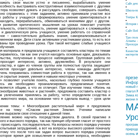
ражать свои мысли устно и письменно, вырабатывать умение
Сайт дет
пособность выстраивать конструктивные взаимоотношения с другими
тера позволяет думать и рассуждать свободно, совершать ошибки,
Школа-по
ично справились с этим заданием, активно принимали участие все
е работы у учащихся сформировалось умение ориентироваться в
Театры К
находить, перерабатывать, обмениваться мнениями друг с другом.
История 
и развития критического мышления на уроках помогает учителю
тельность, ответственность, умение адаптироваться к сложившейся
Сайт По
ю и диалогическую речь учащихся, умение работать со справочной
ное – самостоятельно добывать знания, самореализовываться и
Три стол
менном мире. Дети стали активными участниками урока, то есть все
Алматы -
ваны при проведении урока. При такой методике слабые учащиеся
Проскури
обучения.
ия материала я предлагала учащимся составлять кластеры по темам
Казахста
нравилось, так как они учатся находить основные идеи, доказывать
мастерств
ельства, полученные в процессе наблюдения. Групповая работа по
проходит интересно, активно, дружелюбно. В результате они
ластер, и один из членов группы или полностью группа защищают
оектов проходит довольно интересно, члены команды действуют
чень понравилась совместная работа в группах, так как именно в
ся скрытые знания, умения и навыки некоторых учеников.
презе
 позволяет учителю понять, насколько глубоко поняли учащиеся
Инфор
десь им необходимо проанализировать предлагаемые понятия.
новый г
является общим, а что их отличает. При изучении тема: «Жизнь на
азнообразие животных и растений», предложила составить кластер о
глагол
м увлечением принялись за работу, четко определили сходства и
Зима
я
 животного мира, на основании чего я сделала вывод – урок цели
жизни
п
М
чении темы: « Многообразия растительный мир» я предложила
се на тему: «Спасем растения Земли». Ученики написали
они выразили свое отношение к данной теме.
Ур
лению можно научить посредством диалога. В своей практике я
ого и высокого порядка, так как принцип обучения гласит от простого
но происходить последовательно. На вопросы низкого порядка ученики
програ
испытывая затруднений, а вот на вопросы высокого уровня поначалу
природ
отому что после того как задан вопрос высокого порядка ученикам
и
осень
екоторое время для осмысления и понимания вопроса, необходимо