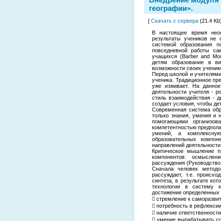
географии».
[
Скачать с сервера
(21.4 Kb)
В настоящее время нео
результаты учеников не 
системой образования п
повседневной работы сам
учащихся (Barber and Mou
детям образование в в
возможности своих ученико
Перед школой и учителями
ученика. Традиционное пре
уже изживает. На данное
деятельности учителя - ро
стиль взаимодействия - д
создает условия, чтобы де
Современная система обр
только знания, умения и 
помогающими организова
компетентностью предполаг
умений, а комплексную
образовательных компон
направлений деятельности
Критическое мышление п
компонентов: осмыслени
рассуждения (Руководство 
Сначала человек метод
рассуждает, т.е. происх
синтеза, в результате ко
технологии в систему к
достижение определенных 
 стремление к саморазви
 потребность в рефлексии
 наличие ответственности
 умение вырабатывать со