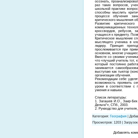
осознать, проанализироват
раз таких вопросов, уче
школьной практике вопрос
способны мыслить критич
процессе обучения зан
критического мышления о
Развитию критическог
коммуникационных техноло
кроссвордов, ребусов, з
учащихся к предмету. Позв
Критическое мышление спо
мыслящего ученика в кла
лидеру. Принцип препо
прослеживается при прим
основном, многие учащиес
Вместе со своими ученика
что «лучший учитель тот, к
который постоянно работа
занимается самообразов
выступаю как тьютор (конс
организации обучения.
Рекомендации себе: уделя
возможность проявить се
уроки в соответствии с 
умения и навыки.
Список литературы:
1. Загашев И.О., Заир-Бек
Дельта"», СПб., 2003.
2. Рукводство для учителя,
Категория
:
География
|
Доба
Просмотров
:
1203
|
Загрузок
Добавлять комм