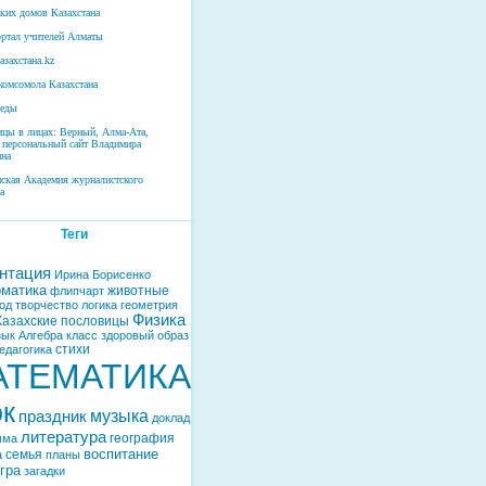
ских домов Казахстана
ртал учителей Алматы
азахстана.kz
комсомола Казахстана
беды
ицы в лицах: Верный, Алма-Ата,
 персональный сайт Владимира
на
нская Академия журналистского
а
Теги
нтация
Ирина Борисенко
матика
животные
флипчарт
од
творчество
логика
геометрия
Физика
Казахские пословицы
зык
Алгебра
класс
здоровый образ
стихи
едагогика
АТЕМАТИКА
ок
музыка
праздник
доклад
литература
география
мма
воспитание
семья
а
планы
гра
загадки