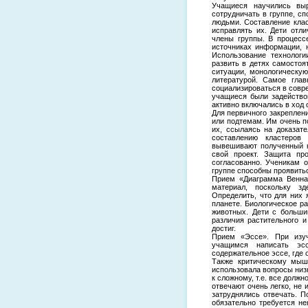
Учащиеся научились вы
сотрудничать в группе, с
людьми. Составление клас
исправлять их. Дети отл
члены группы. В процесс
источниках информации, 
Использование технологи
развить в детях самостоя
ситуации, монологическу
литературой. Самое глав
социализироваться в совре
учащиеся были задейство
активно включались в ход 
Для первичного закреплен
или подтемам. Им очень по
их, ссылаясь на доказат
составлению кластеров 
вывешивают полученный к
свой проект. Защита пр
согласованно. Ученикам о
группе способны проявить
Прием «Диаграмма Венна»
материал, поскольку з
Определить, что для них 
планете. Биологическое р
животных. Дети с больши
различия растительного и
достиг.
Прием «Эссе». При изу
учащимся написать эс
содержательное эссе, где 
Также критическому мыш
использовала вопросы низк
к сложному, т.е. все долж
отвечают очень легко, не 
затруднялись отвечать. П
обязательно требуется н