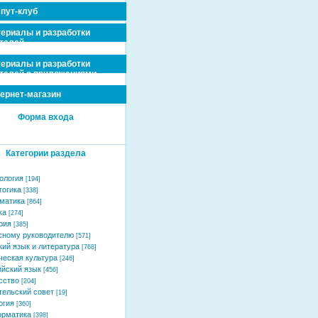
пут-клуб
ериалы и разработки
телей
ериалы и разработки
телей с приложениями
ернет-магазин
Форма входа
Категории раздела
ология
[194]
гогика
[338]
матика
[864]
ка
[274]
рия
[385]
сному руководителю
[571]
кий язык и литература
[768]
ческая культура
[246]
ийский язык
[456]
сство
[204]
тельский совет
[19]
огия
[360]
рматика
[398]