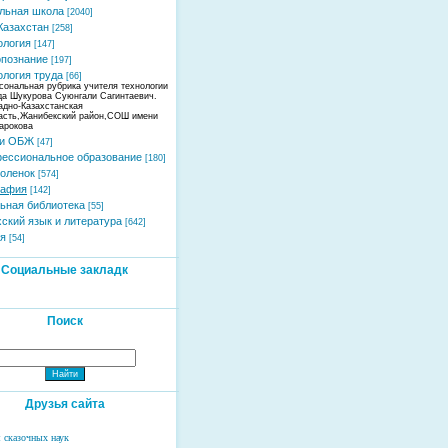
льная школа
[2040]
Казахстан
[258]
ология
[147]
познание
[197]
ология труда
[66]
сональная рубрика учителя технологии
да Шукурова Суюнгали Сагинтаевич.
адно-Казахстанская
асть,Жанибекский район,СОШ имени
арокова
 и ОБЖ
[47]
ессиональное образование
[180]
оленок
[574]
рафия
[142]
ьная библиотека
[55]
хский язык и литература
[642]
я
[54]
Социальные закладк
Поиск
Друзья сайта
 сказочных наук