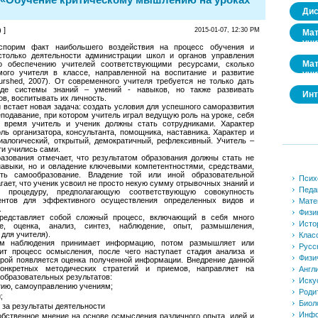
Дис
 ]
2015-01-07, 12:30 PM
Мат
учи
спорим факт наибольшего воздействия на процесс обучения и
столько деятельности администрации школ и органов управления
Мат
о обеспечению учителей соответствующими ресурсами, сколько
ого учителя в классе, направленной на воспитание и развитие
учи
rshed, 2007). От современного учителя требуется не только дать
иде системы знаний – умений - навыков, но также развивать
Инт
в, воспитывать их личность.
 встает новая задача: создать условия для успешного саморазвития
подавание, при котором учитель играл ведущую роль на уроке, себя
 время учитель и ученик должны стать сотрудниками. Характер
ль организатора, консультанта, помощника, наставника. Характер и
иалогический, открытый, демократичный, рефлексивный. Учитель –
ти учились сами.
азования отмечает, что результатом образования должны стать не
навыки, но и овладение ключевыми компетентностями, средствами,
ть самообразование. Владение той или иной образовательной
Псих
ает, что ученик усвоил не просто некую сумму отрывочных знаний и
Педа
 процедуру, предполагающую соответствующую совокупность
ентов для эффективного осуществления определенных видов и
Мате
.
Физи
редставляет собой сложный процесс, включающий в себя много
Исто
е, оценка, анализ, синтез, наблюдение, опыт, размышления,
для учителя).
Клас
ом наблюдения принимает информацию, потом размышляет или
Русс
одит процесс осмысления, после чего наступает стадия анализа и
Физи
торой появляется оценка полученной информации. Внедрение данной
онкретных методических стратегий и приемов, направляет на
Англ
образовательных результатов:
Иску
тию, самоуправлению учениям;
Роди
;
Биол
 за результаты деятельности
Инфо
бственное мнение на основе осмысления различного опыта, идей и