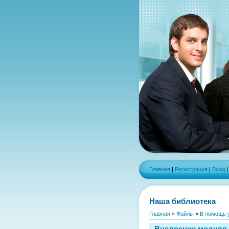
Главная
|
Регистрация
|
Вход
Наша библиотека
Главная
»
Файлы
»
В помощь 
Внедрение модуля 