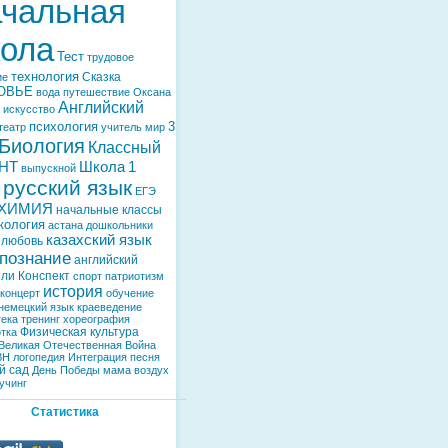
чальная
ола
Тест
трудовое
технология
Сказка
ие
ОВЬЕ
вода
путешествие
Оксана
Английский
искусство
психология
3
театр
учитель
мир
Биология
Классный
НТ
Школа
1
выпускной
русский язык
ЕГЭ
ХИМИЯ
начальные классы
кология
астана
дошкольники
казахский язык
любовь
познание
английский
ели
Конспект
спорт
патриотизм
история
концерт
обучение
немецкий язык
краеведение
тека
тренинг
хореография
Физическая культура
тка
Великая Отечественная Война
ВН
логопедия
Интеграция
песня
й сад
День Победы
мама
воздух
учинг
Статистика