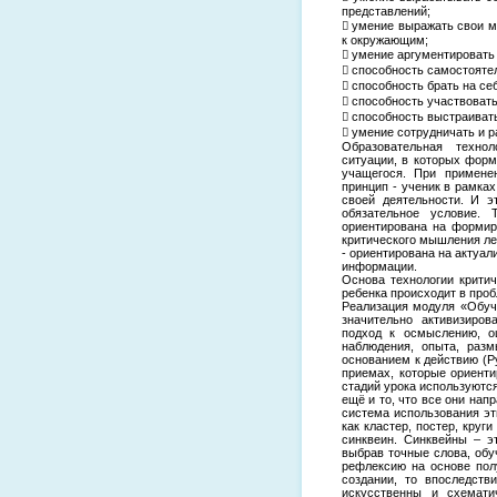
представлений;
 умение выражать свои м
к окружающим;
 умение аргументировать 
 способность самостояте
 способность брать на се
 способность участвоват
 способность выстраиват
 умение сотрудничать и ра
Образовательная технол
ситуации, в которых фор
учащегося. При примене
принцип - ученик в рамка
своей деятельности. И э
обязательное условие. 
ориентирована на формир
критического мышления леж
- ориентирована на актуа
информации.
Основа технологии крити
ребенка происходит в про
Реализация модуля «Обуч
значительно активизиро
подход к осмыслению, оц
наблюдения, опыта, раз
основанием к действию (Р
приемах, которые ориенти
стадий урока используются
ещё и то, что все они нап
система использования эт
как кластер, постер, круг
синквеин. Синквейны – э
выбрав точные слова, обу
рефлексию на основе пол
создании, то впоследств
искусственны и схемати