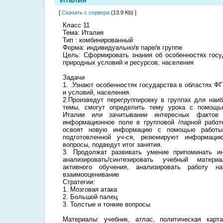
[
Скачать с сервера
(13.9 Kb) ]
Класс 11
Тема: Италия
Тип : комбинированный
Форма: индивидуально/в паре/в группе
Цель: Сформировать знания об особенностях гос
природных условий и ресурсов, населения
Задачи
1. .Узнают особенностях государства в областях Ф
и условий, населения.
2.Произведут перегруппировку в группах для наи
темы, смогут определить тему урока с помощь
Италии или зачитывании интересных фактов 
информационное поле в групповой /парной работ
освоят новую информацию с помощью работы 
подготовленной уч-ся, резюмируют информац
вопросы, подведут итог занятия.
3. Продолжат развивать умение припоминать и
анализировать/синтезировать учебный матери
активного обучения, анализировать работу н
взаимооценивание
Стратегии:
1. Мозговая атака
2. Большой палец
3. Толстые и тонкие вопросы
Материалы: учебник, атлас, политическая карта