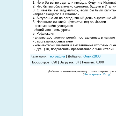
1. Чего бы вы не сделали никогда, будучи в Италии
2. Что бы вы обязательно сделали, будучи в Итали
3. О чем бы вы задумались, если бы были капитан
направляющегося в Италию?
4. Актуально ли на сегодняшний день выражение «В
5. Напишите синквейн (пятистишие) об Италии
- резюме работ учащихся
-общий итог темы урока
5. Рефлексия
- анализ достижения целей, поставленных в начале
- само/взаимооценивание
- комментарии учителя и выставление итоговых оце
6. Д/з: §10, подготовить презентацию о х-ве Италии
Категория
:
География
|
Добавил
:
Олька2800
Просмотров
:
690
|
Загрузок
:
37
|
Рейтинг
:
0.0
/
0
Добавлять комментарии могут только зарегистрир
[
Регистрация
|
Вход
]