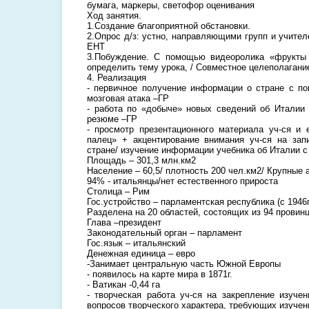
бумага, маркеры, светофор оценивания
Ход занятия.
1.Создание благоприятной обстановки.
2.Опрос д/з: устно, направляющими групп и учител
ЕНТ
3.Побуждение. С помощью видеоролика «фрукты
определить тему урока, / Совместное целеполагани
4. Реализация
- первичное получение информации о стране с п
мозговая атака –ГР
- работа по «добыче» новых сведений об Италии
резюме –ГР
- просмотр презентационного материала уч-ся и
палец» + акцентирование внимания уч-ся на зап
стране/ изучение информации учебника об Италии 
Площадь – 301,3 млн.км2
Население – 60,5/ плотность 200 чел.км2/ Крупные
94% - итальянцы/нет естественного прироста
Столица – Рим
Гос.устройство – парламентская республика (с 1946г
Разделена на 20 областей, состоящих из 94 провин
Глава –президент
Законодательный орган – парламент
Гос.язык – итальянский
Денежная единица – евро
-Занимает центральную часть Южной Европы
- появилось на карте мира в 1871г.
- Ватикан -0,44 га
- творческая работа уч-ся на закрепление изуч
вопросов творческого характера, требующих изучени