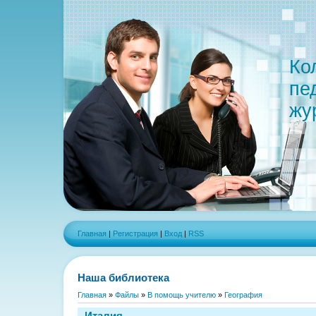
Ко
пе
жу
Главная
|
Регистрация
|
Вход
|
RSS
Наша библиотека
Главная
»
Файлы
»
В помощь учителю
»
География
Италия