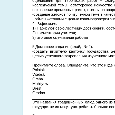
оценивания для творческих работ – слай
исследуемой темы, ортаторское искусство 
сохранение временных рамок, ответы на вопр
-создание жетонов по изученной теме в качес
- обмен жетонами с целью взаимопроверки зн
4. Рефлексия.
1) Нарисуют свою лестницу достижений, сост
2) комментарии учителя;
3) итоговое оценивание работы
5.Домашнее задание (слайд № 2).
-создать визитную карточку государства Б
целью успешного закрепления изученного ма
Прочитайте слова. Определите, что это и где
Polotsk
Vitebsk
Orsha
Mahilyow
Brest
Grodno
________________________________________
Это названия традиционных блюд одного из 
государстве их могут употреблять больше все