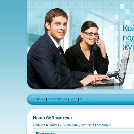
Ко
пе
жу
Главная
|
Регистрация
|
Вход
|
RSS
Наша библиотека
Главная
»
Файлы
»
В помощь учителю
»
География
Беларусь