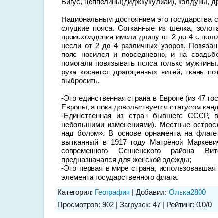
Бигус, цеппелины(диджкукулиай), колдуны, д
Национальным достоянием это государства 
слуцкие пояса. Сотканные из шелка, золот
происхождения имели длину от 2 до 4 с поло
несли от 2 до 4 различных узоров. Повязан
пояс носился и повседневно, и на свадьбе
помогали повязывать пояса только мужчины.
рука коснется драгоценных нитей, ткань по
выбросить.
-Это единственная страна в Европе (из 47 гос
Европы, а пока довольствуется статусом кан
-Единственная из стран бывшего СССР, в
небольшими изменениями). Местные остросл
над болом». В основе орнамента на флаге
вытканный в 1917 году Матрёной Маркевич
современного Сенненского района Ви
предназначался для женской одежды;
-Это первая в мире страна, использовавшая
элемента государственного флага.
Категория
:
География
|
Добавил
:
Олька2800
Просмотров
:
902
|
Загрузок
:
47
|
Рейтинг
:
0.0
/
0