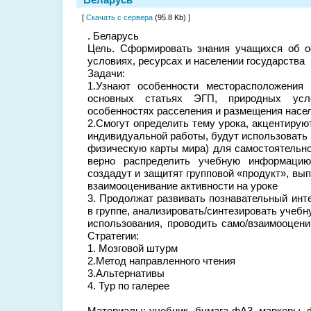
[
Скачать с сервера
(95.8 Kb) ]
. Беларусь
Цель. Сформировать знания учащихся об о
условиях, ресурсах и населении государства
Задачи:
1.Узнают особенности месторасположения 
основных статьях ЭГП, природных усло
особенностях расселения и размещения насел
2.Смогут определить тему урока, акцентируют
индивидуальной работы, будут использовать
физическую карты мира) для самостоятельно
верно распределить учебную информацию 
создадут и защитят групповой «продукт», вып
взаимооценивание активности на уроке
3. Продолжат развивать познавательный инт
в группе, анализировать/синтезировать уче
использования, проводить само/взаимооцени
Стратегии:
1. Мозговой штурм
2.Метод направленного чтения
3.Альтернативы
4. Тур по галерее
Материалы: учебник, бумага фА3, маркеры, 