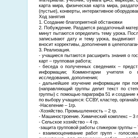
карта мира, физическая карта мира, раздат
(пустые), конверты, интерактивное оборудова
Ход занятия
1. Создание благоприятной обстановки
2. Побуждение. Раздается раздаточный матери
минут пытаются определить тему урока. Пос
записывают дату и тему урока, выдвигают 
вносит коррективы, дополнения в целеполага
3. Реализация.
- учащиеся пытаются расширить знания о г
карт – групповая работа;
- беседа о полученных сведениях – предст
информации; Комментарии учителя о п
исследования, дополнения;
- дальнейшее изучение информации при по
(направляющий группы делит текст по степ
группы) с помощью параграфа 51 и создание 
по выбору учащихся: ССВУ, кластер, органайз
-Население – 1гр.
-Хозяйство. Промышленность – 2 гр.
- Машиностроение. Химический комплекс – 3 г
- Сельское хозяйство – 4 гр.
-защита групповой работы спикером группы – 
- взаимооценивание работ групп - голосов