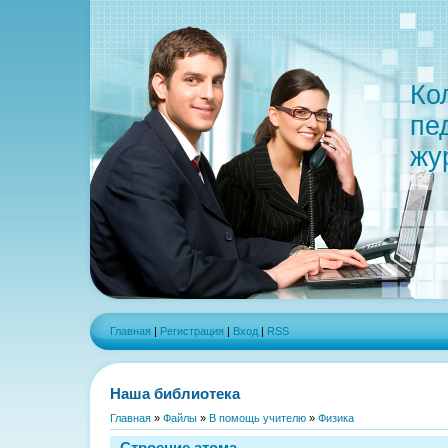
Ко
пе
жу
Главная
|
Регистрация
|
Вход
|
RSS
Наша библиотека
Главная
»
Файлы
»
В помощь учителю
»
Физика
Строение атома