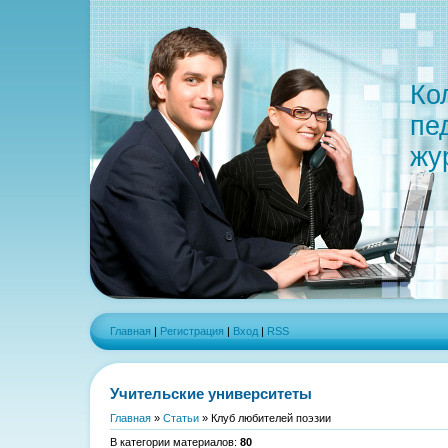
Ко
пе
жу
Главная
|
Регистрация
|
Вход
|
RSS
Учительские университеты
Главная
»
Статьи
» Клуб любителей поэзии
В категории материалов
:
80