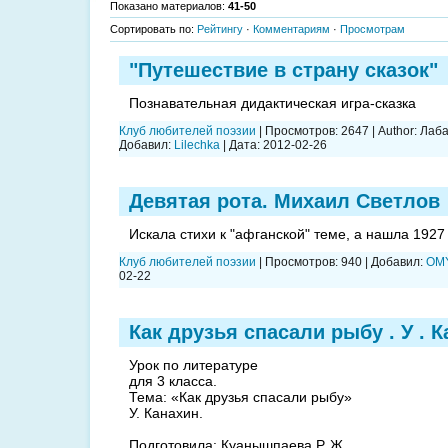
Показано материалов
:
41-50
Сортировать по
:
Рейтингу
·
Комментариям
·
Просмотрам
"Путешествие в страну сказок"
Познавательная дидактическая игра-сказка
Клуб любителей поэзии
|
Просмотров:
2647
|
Author:
Лаба
Добавил:
Lilechka
|
Дата:
2012-02-26
Девятая рота. Михаил Светлов
Искала стихи к "афганской" теме, а нашла 1927
Клуб любителей поэзии
|
Просмотров:
940
|
Добавил:
OM
02-22
Как друзья спасали рыбу . У . 
Урок по литературе
для 3 класса.
Тема: «Как друзья спасали рыбу»
У. Канахин.
Подготовила: Куанышпаева Р. Ж.