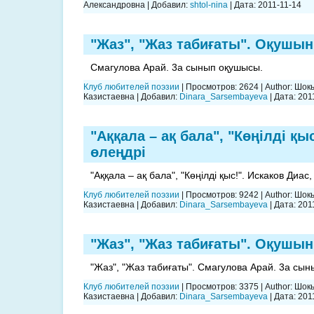
Александровна
|
Добавил:
shtol-nina
|
Дата:
2011-11-14
"Жаз", "Жаз табиғаты". Оқушы
Смагулова Арай. 3а сынып оқушысы.
Клуб любителей поэзии
|
Просмотров:
2624
|
Author:
Шокы
Казистаевна
|
Добавил:
Dinara_Sarsembayeva
|
Дата:
201
"Аққала – ақ бала", "Көңілді қ
өлеңдрі
"Аққала – ақ бала", "Көңілді қыс!". Искаков Диа
Клуб любителей поэзии
|
Просмотров:
9242
|
Author:
Шокы
Казистаевна
|
Добавил:
Dinara_Sarsembayeva
|
Дата:
201
"Жаз", "Жаз табиғаты". Оқушы
"Жаз", "Жаз табиғаты". Смагулова Арай. 3а сы
Клуб любителей поэзии
|
Просмотров:
3375
|
Author:
Шокы
Казистаевна
|
Добавил:
Dinara_Sarsembayeva
|
Дата:
201