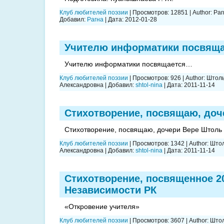
Клуб любителей поэзии
|
Просмотров:
12851
|
Author:
Раг
Добавил:
Рагна
|
Дата:
2012-01-28
Учителю информатики посвящ
Учителю информатики посвящается…
Клуб любителей поэзии
|
Просмотров:
926
|
Author:
Штоль
Александровна
|
Добавил:
shtol-nina
|
Дата:
2011-11-14
Стихотворение, посвящаю, доч
Стихотворение, посвящаю, дочери Вере Штоль
Клуб любителей поэзии
|
Просмотров:
1342
|
Author:
Штол
Александровна
|
Добавил:
shtol-nina
|
Дата:
2011-11-14
Стихотворение, посвященное 2
Независимости РК
«Откровение учителя»
Клуб любителей поэзии
|
Просмотров:
3607
|
Author:
Штол